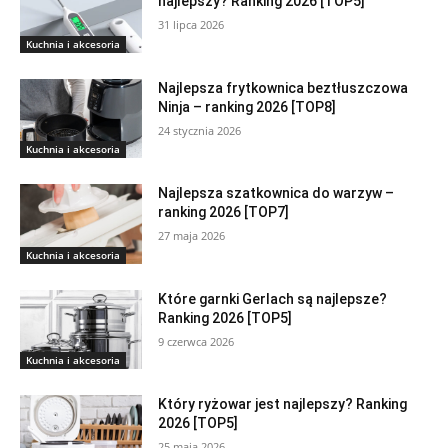
najlepszy? Ranking 2026 [TOP5]
31 lipca 2026
Kuchnia i akcesoria
Najlepsza frytkownica beztłuszczowa
Ninja – ranking 2026 [TOP8]
24 stycznia 2026
Kuchnia i akcesoria
Najlepsza szatkownica do warzyw –
ranking 2026 [TOP7]
27 maja 2026
Kuchnia i akcesoria
Które garnki Gerlach są najlepsze?
Ranking 2026 [TOP5]
9 czerwca 2026
Kuchnia i akcesoria
Który ryżowar jest najlepszy? Ranking
2026 [TOP5]
25 maja 2026