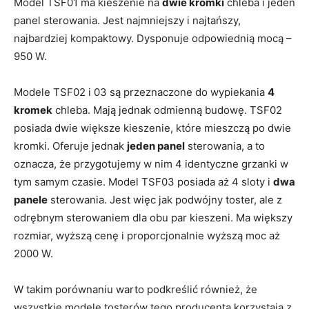
Model TSF01 ma kieszenie na
dwie kromki
chleba i jeden
panel sterowania. Jest najmniejszy i najtańszy,
najbardziej kompaktowy. Dysponuje odpowiednią mocą –
950 W.
Modele TSF02 i 03 są przeznaczone do wypiekania
4
kromek
chleba. Mają jednak odmienną budowę. TSF02
posiada dwie większe kieszenie, które mieszczą po dwie
kromki. Oferuje jednak
jeden panel
sterowania, a to
oznacza, że przygotujemy w nim 4 identyczne grzanki w
tym samym czasie. Model TSF03 posiada aż 4 sloty i
dwa
panele
sterowania. Jest więc jak podwójny toster, ale z
odrębnym sterowaniem dla obu par kieszeni. Ma większy
rozmiar, wyższą cenę i proporcjonalnie wyższą moc aż
2000 W.
W takim porównaniu warto podkreślić również, że
wszystkie modele tosterów tego producenta korzystają z