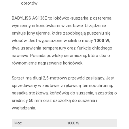
obrotów
BABYLISS AS136E to lokówko-suszarka z czterema
wymiennymi końcówkami w zestawie. Urządzenie
emituje jony ujemne, które zapobiegają puszeniu się
włosów. Jest wyposażone w silnik o mocy
1000 W
,
dwa ustawienia temperatury oraz funkcję chłodnego
nawiewu. Posiada powłokę ceramiczną, która dba o
równomierne nagrzewanie końcówek.
Sprzęt ma długi 2,5-metrowy przewód zasilający. Jest
sprzedawany w zestawie z rękawicą termoochronną,
nasadką stożkową, końcówką do suszenia, szczotką o
średnicy 50 mm oraz szczotką do suszenia i
wygładzania.
Moc:
1000 W