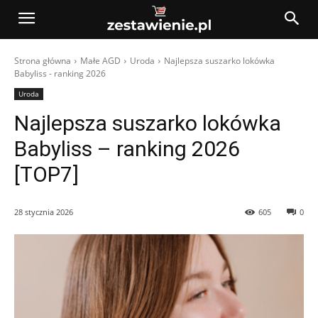
Strona główna
Małe AGD
Uroda
Najlepsza suszarko lokówka
Babyliss - ranking 2026
Uroda
Najlepsza suszarko lokówka
Babyliss – ranking 2026
[TOP7]
28 stycznia 2026
605
0