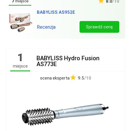
7
8.0
/10
miejsce
BABYLISS AS952E
Recenzja
Sprawdź cenę
1
BABYLISS Hydro Fusion
AS773E
miejsce
9.5
/10
ocena eksperta