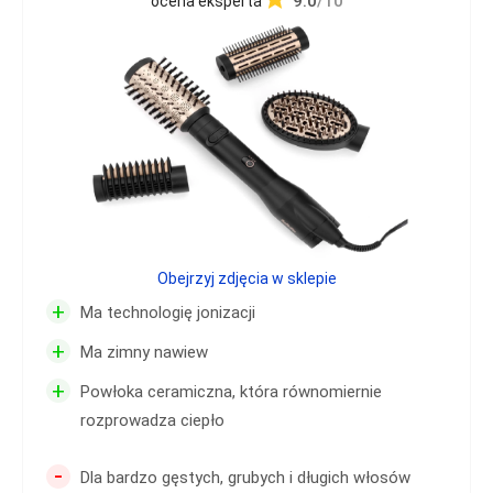
9.0
/10
ocena eksperta
Obejrzyj zdjęcia w sklepie
+
Ma technologię jonizacji
+
Ma zimny nawiew
+
Powłoka ceramiczna, która równomiernie
rozprowadza ciepło
-
Dla bardzo gęstych, grubych i długich włosów