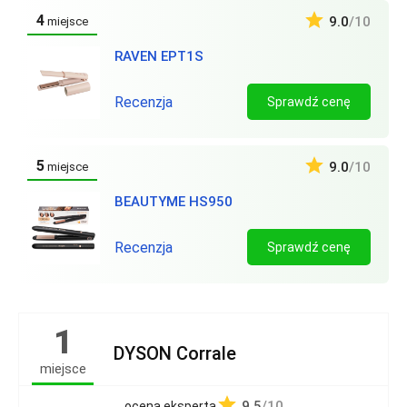
4
9.0
/10
miejsce
RAVEN EPT1S
Recenzja
Sprawdź cenę
5
9.0
/10
miejsce
BEAUTYME HS950
Recenzja
Sprawdź cenę
1
DYSON Corrale
miejsce
9.5
/10
ocena eksperta