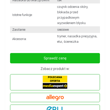
Nasadka do twarzy/bikini:
tak
czujnik odcienia skóry,
blokada przed
Istotne funkcje:
przypadkowym
wyzwoleniem błysku
Zasilanie:
sieciowe
trymer, nasadka precyzyjna,
Akcesoria:
etui, ściereczka
Sprawdź cenę
Zobacz produkt w: