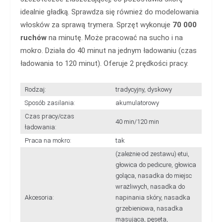
idealnie gładką. Sprawdza się również do modelowania
włosków za sprawą trymera. Sprzęt wykonuje
70 000
ruchów
na minutę. Może pracować na sucho i na
mokro. Działa do 40 minut na jednym ładowaniu (czas
ładowania to 120 minut). Oferuje 2 prędkości pracy.
Rodzaj:
tradycyjny, dyskowy
Sposób zasilania:
akumulatorowy
Czas pracy/czas
40 min/120 min
ładowania:
Praca na mokro:
tak
(zależnie od zestawu) etui,
głowica do pedicure, głowica
goląca, nasadka do miejsc
wrażliwych, nasadka do
Akcesoria:
napinania skóry, nasadka
grzebieniowa, nasadka
masująca, pęseta,