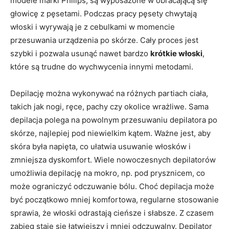
modele marki Philips, są wyposażone w obracającą się
głowicę z pęsetami. Podczas pracy pęsety chwytają
włoski i wyrywają je z cebulkami w momencie
przesuwania urządzenia po skórze. Cały proces jest
szybki i pozwala usunąć nawet bardzo
krótkie włoski
,
które są trudne do wychwycenia innymi metodami.
Depilację można wykonywać na różnych partiach ciała,
takich jak nogi, ręce, pachy czy okolice wrażliwe. Sama
depilacja polega na powolnym przesuwaniu depilatora po
skórze, najlepiej pod niewielkim kątem. Ważne jest, aby
skóra była napięta, co ułatwia usuwanie włosków i
zmniejsza dyskomfort. Wiele nowoczesnych depilatorów
umożliwia depilację na mokro, np. pod prysznicem, co
może ograniczyć odczuwanie bólu. Choć depilacja może
być początkowo mniej komfortowa, regularne stosowanie
sprawia, że włoski odrastają cieńsze i słabsze. Z czasem
zabieg staje się łatwiejszy i mniej odczuwalny. Depilator