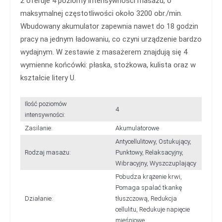
2 oferuje 4 poziomy intensywności masażu, o
maksymalnej częstotliwości około 3200 obr./min.
Wbudowany akumulator zapewnia nawet do 18 godzin
pracy na jednym ładowaniu, co czyni urządzenie bardzo
wydajnym. W zestawie z masażerem znajdują się 4
wymienne końcówki: płaska, stożkowa, kulista oraz w
kształcie litery U.
Ilość poziomów
4
intensywności:
Zasilanie:
Akumulatorowe
Antycellulitowy, Ostukujący,
Rodzaj masażu:
Punktowy, Relaksacyjny,
Wibracyjny, Wyszczuplający
Pobudza krążenie krwi,
Pomaga spalać tkankę
Działanie:
tłuszczową, Redukcja
cellulitu, Redukuje napięcie
mięśniowe