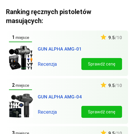
Ranking ręcznych pistoletów
masujących:
1
9.5
/10
miejsce
GUN ALPHA AMG-01
Recenzja
Sprawdź cenę
2
9.5
/10
miejsce
GUN ALPHA AMG-04
Recenzja
Sprawdź cenę
3
9.5
/10
miejsce