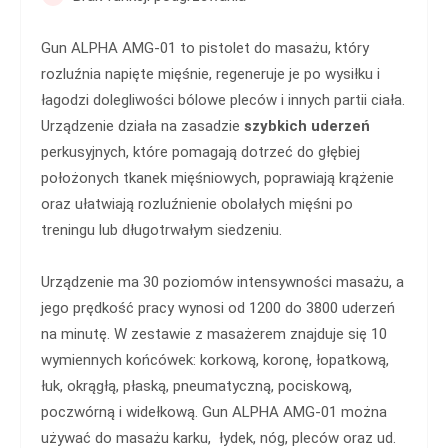
Gun ALPHA AMG‑01 to pistolet do masażu, który
rozluźnia napięte mięśnie, regeneruje je po wysiłku i
łagodzi dolegliwości bólowe pleców i innych partii ciała.
Urządzenie działa na zasadzie
szybkich uderzeń
perkusyjnych, które pomagają dotrzeć do głębiej
położonych tkanek mięśniowych, poprawiają krążenie
oraz ułatwiają rozluźnienie obolałych mięśni po
treningu lub długotrwałym siedzeniu.
Urządzenie ma 30 poziomów intensywności masażu, a
jego prędkość pracy wynosi od 1200 do 3800 uderzeń
na minutę. W zestawie z masażerem znajduje się 10
wymiennych końcówek: korkową, koronę, łopatkową,
łuk, okrągłą, płaską, pneumatyczną, pociskową,
poczwórną i widełkową. Gun ALPHA AMG‑01 można
używać do masażu karku, łydek, nóg, pleców oraz ud.