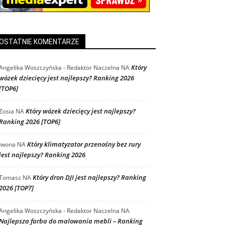
OSTATNIE KOMENTARZE
Który
Angelika Woszczyńska - Redaktor Naczelna
NA
wózek dziecięcy jest najlepszy? Ranking 2026
[TOP6]
Który wózek dziecięcy jest najlepszy?
Zosia
NA
Ranking 2026 [TOP6]
Który klimatyzator przenośny bez rury
Iwona
NA
jest najlepszy? Ranking 2026
Który dron DJI jest najlepszy? Ranking
Tomasz
NA
2026 [TOP7]
Angelika Woszczyńska - Redaktor Naczelna
NA
Najlepsza farba do malowania mebli – Ranking