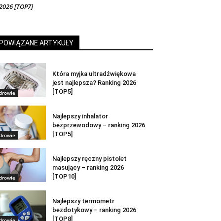
2026 [TOP7]
POWIĄZANE ARTYKUŁY
Która myjka ultradźwiękowa
jest najlepsza? Ranking 2026
[TOP5]
drowie
Najlepszy inhalator
bezprzewodowy – ranking 2026
[TOP5]
drowie
Najlepszy ręczny pistolet
masujący – ranking 2026
[TOP10]
drowie
Najlepszy termometr
bezdotykowy – ranking 2026
[TOP8]
drowie