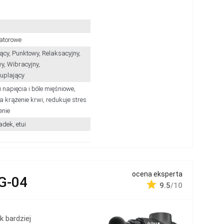
atorowe
ący, Punktowy, Relaksacyjny,
y, Wibracyjny,
uplający
 napięcia i bóle mięśniowe,
 krążenie krwi, redukuje stres
enie
adek, etui
ocena eksperta
G-04
9.5
/10
k bardziej