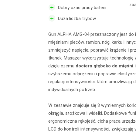
za
+
Dobry czas pracy baterii
+
Duża liczba trybów
Gun ALPHA AMG-04 przeznaczony jest do i
mięśniami pleców, ramion, nóg, karku i innyc
zmniejszyć napięcie, poprawić krążenie i pr
tkanek. Masażer wykorzystuje technologię
dzięki czemu
dociera głęboko do mięśni 
szybszemu odprężeniu i poprawie elastycz
regulacji intensywności, które umożliwiają
indywidualnych potrzeb.
W zestawie znajduje się 8 wymiennych końcó
okrągła, stożkowa i widełki.
Dodatkowe funkc
ergonomiczna rękojeść, cicha praca urządz
LCD do kontroli intensywności, zwiększają