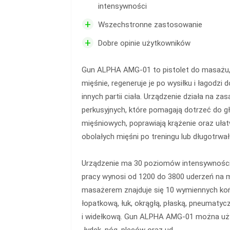
intensywności
+
Wszechstronne zastosowanie
+
Dobre opinie użytkowników
Gun ALPHA AMG‑01 to pistolet do masażu, 
mięśnie, regeneruje je po wysiłku i łagodzi 
innych partii ciała. Urządzenie działa na za
perkusyjnych, które pomagają dotrzeć do g
mięśniowych, poprawiają krążenie oraz ułatw
obolałych mięśni po treningu lub długotrwa
Urządzenie ma 30 poziomów intensywności
pracy wynosi od 1200 do 3800 uderzeń na 
masażerem znajduje się 10 wymiennych koń
łopatkową, łuk, okrągłą, płaską, pneumaty
i widełkową. Gun ALPHA AMG‑01 można uż