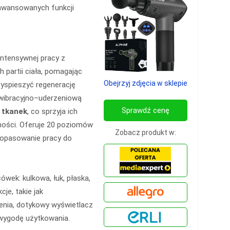
awansowanych funkcji
ntensywnej pracy z
h partii ciała, pomagając
Obejrzyj zdjęcia w sklepie
zyspieszyć regenerację
 wibracyjno–uderzeniową
Sprawdź cenę
i tkanek
, co sprzyja ich
ności. Oferuje 20 poziomów
Zobacz produkt w:
 dopasowanie pracy do
wek: kulkowa, łuk, płaska,
je, takie jak
enia, dotykowy wyświetlacz
 wygodę użytkowania.