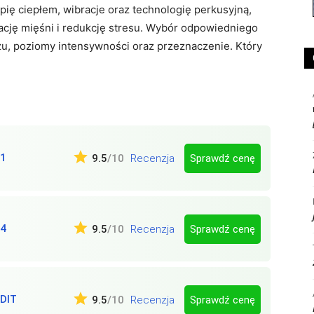
pię ciepłem, wibracje oraz technologię perkusyjną,
ację mięśni i redukcję stresu. Wybór odpowiedniego
u, poziomy intensywności oraz przeznaczenie. Który
1
Sprawdź cenę
9.5
/10
Recenzja
4
Sprawdź cenę
9.5
/10
Recenzja
DIT
Sprawdź cenę
9.5
/10
Recenzja