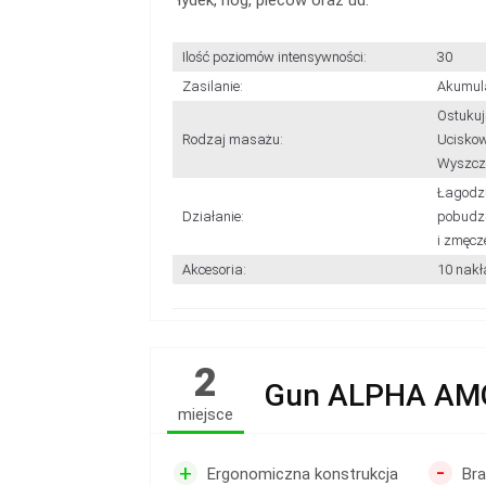
łydek, nóg, pleców oraz ud.
Ilość poziomów intensywności:
30
Zasilanie:
Akumul
Ostukuj
Rodzaj masażu:
Uciskow
Wyszcz
Łagodzi
Działanie:
pobudza
i zmęcz
Akcesoria:
10 nakł
2
Gun ALPHA AM
miejsce
-
+
Ergonomiczna konstrukcja
Bra