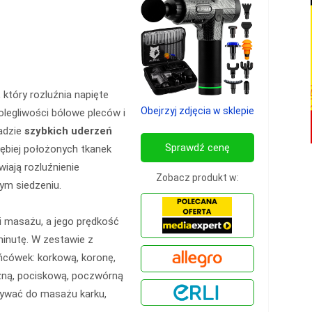
który rozluźnia napięte
Obejrzyj zdjęcia w sklepie
dolegliwości bólowe pleców i
sadzie
szybkich uderzeń
Sprawdź cenę
łębiej położonych tkanek
iają rozluźnienie
Zobacz produkt w:
łym siedzeniu.
 masażu, a jego prędkość
minutę. W zestawie z
cówek: korkową, koronę,
czną, pociskową, poczwórną
ywać do masażu karku,