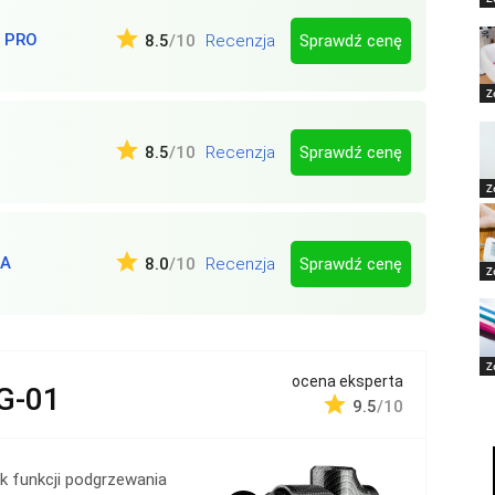
 PRO
Sprawdź cenę
8.5
/10
Recenzja
Z
Sprawdź cenę
8.5
/10
Recenzja
Z
RA
Sprawdź cenę
8.0
/10
Recenzja
Z
Z
ocena eksperta
G-01
9.5
/10
k funkcji podgrzewania