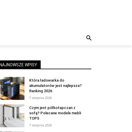
NAJNOWSZE WPISY
Która ładowarka do
akumulatorów jest najlepsza?
Ranking 2026
7 sierpnia 2026
Czym jest półkotapczan z
sofą? Polecane modele mebli
TOP5
7 sierpnia 2026