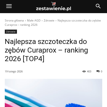
Strona główna
Małe AGD
Zdrowie
Najlepsza szczoteczka do zębów
Curaprox – ranking 2026
Zdrowie
Najlepsza szczoteczka do
zębów Curaprox – ranking
2026 [TOP4]
19 lutego 2026
403
0