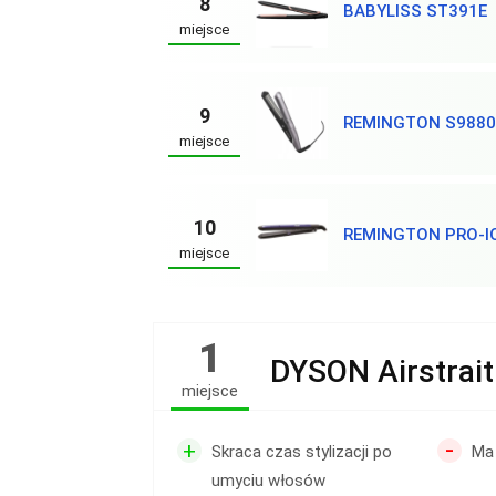
8
BABYLISS ST391E
miejsce
9
REMINGTON S9880
miejsce
10
REMINGTON PRO-I
miejsce
1
DYSON Airstrait
miejsce
-
+
Skraca czas stylizacji po
Ma
umyciu włosów