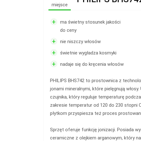
miejsce
+
ma świetny stosunek jakości
do ceny
+
nie niszczy włosów
+
świetnie wygładza kosmyki
+
nadaje się do kręcenia włosów
PHILIPS BHS742 to prostownica z technol
jonami mineralnymi, które pielęgnują włosy.
czujnika, który reguluje temperaturę podczas
zakresie temperatur od 120 do 230 stopni C
płytkom przyspiesza też proces prostowa
Sprzęt oferuje funkcję jonizacji. Posiada wys
ceramiczne z olejkiem arganowym, który n