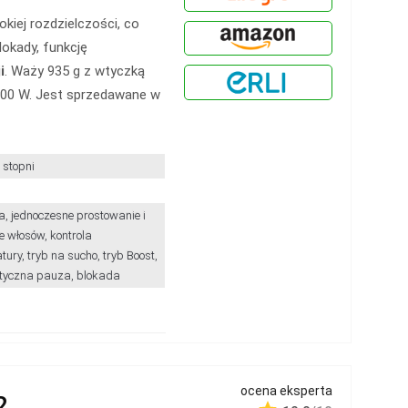
kiej rozdzielczości, co
lokady, funkcję
i
. Waży 935 g z wtyczką
600 W. Jest sprzedawane w
 stopni
ja, jednoczesne prostowanie i
e włosów, kontrola
ury, tryb na sucho, tryb Boost,
tyczna pauza, blokada
ocena eksperta
2