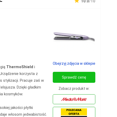
10.0
/10
Obejrzyj zdjęcia w sklepie
ogią
ThermoShield
i
 Urządzenie korzysta z
Sprawdź cenę
 stylizacji. Pracuje zaś w
elsjusza. Dzięki gładkim
Zobacz produkt w:
nia kosmyków.
okiej jakości płytki
adaje włosom jedwabistość.