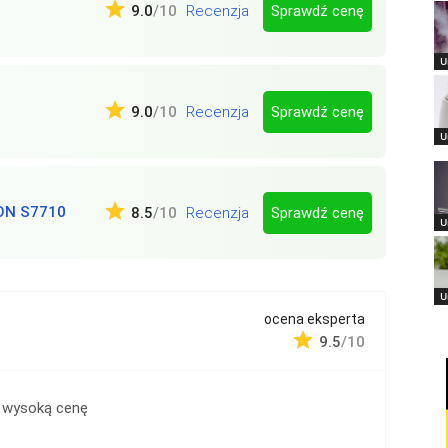
Sprawdź cenę
9.0
/10
Recenzja
U
Sprawdź cenę
9.0
/10
Recenzja
U
ON S7710
Sprawdź cenę
8.5
/10
Recenzja
U
U
ocena eksperta
9.5
/10
 wysoką cenę