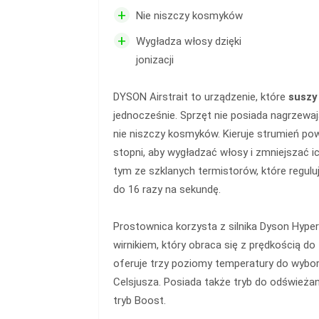
+
Nie niszczy kosmyków
+
Wygładza włosy dzięki
jonizacji
DYSON Airstrait to urządzenie, które
suszy 
jednocześnie. Sprzęt nie posiada nagrzewaj
nie niszczy kosmyków. Kieruje strumień po
stopni, aby wygładzać włosy i zmniejszać i
tym ze szklanych termistorów, które regul
do 16 razy na sekundę.
Prostownica korzysta z silnika Dyson Hyp
wirnikiem, który obraca się z prędkością do
oferuje trzy poziomy temperatury do wyboru
Celsjusza. Posiada także tryb do odświeża
tryb Boost.