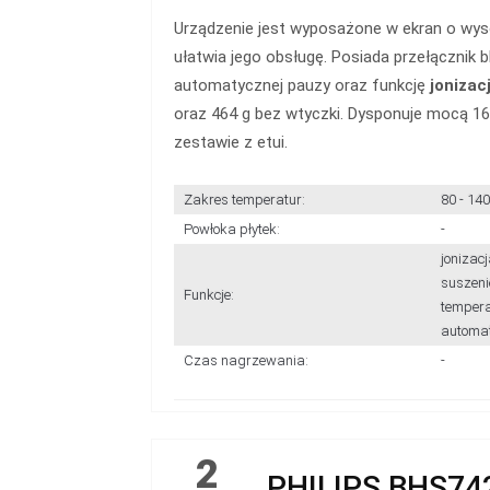
Urządzenie jest wyposażone w ekran o wyso
ułatwia jego obsługę. Posiada przełącznik b
automatycznej pauzy oraz funkcję
jonizacj
oraz 464 g bez wtyczki. Dysponuje mocą 1
zestawie z etui.
Zakres temperatur:
80 - 140
Powłoka płytek:
-
jonizac
suszeni
Funkcje:
temperat
automa
Czas nagrzewania:
-
2
PHILIPS BHS74