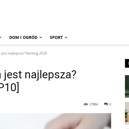
DOM I OGRÓD
SPORT
 jest najlepsza? Ranking 2026
 jest najlepsza?
P10]
27884
0