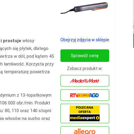
Obejrzyj zdjęcia w sklepie
i prostuje
włosy
ących się płytek, dlatego
Sprawdź cenę
wietrza w dół, pod kątem 45
ch łamliwość. Korzysta przy
Zobacz produkt w:
ują temperaturę powietrza
erdymium z 13-łopatkowym
 106 000 obr./min. Produkt
: 80, 110 oraz 140 stopni
nia włosów na sucho oraz