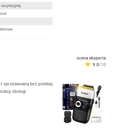
ii oscylacyjnej
minut
atorowe
ocena eksperta
9.0
/10
t sprzedawana bez polskiej
trukcji obsługi