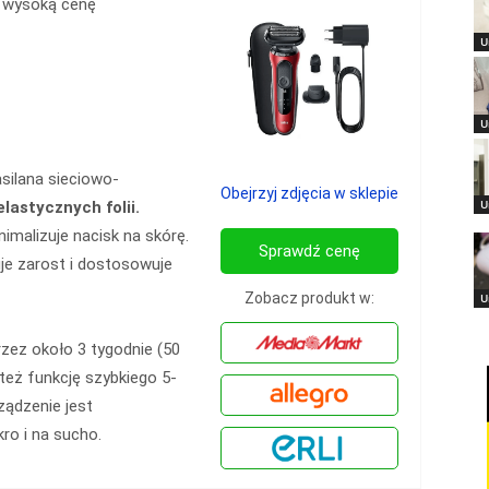
 wysoką cenę
U
U
silana sieciowo-
Obejrzyj zdjęcia w sklepie
U
elastycznych folii.
imalizuje nacisk na skórę.
Sprawdź cenę
uje zarost i dostosowuje
Zobacz produkt w:
U
zez około 3 tygodnie (50
też funkcję szybkiego 5-
ządzenie jest
o i na sucho.