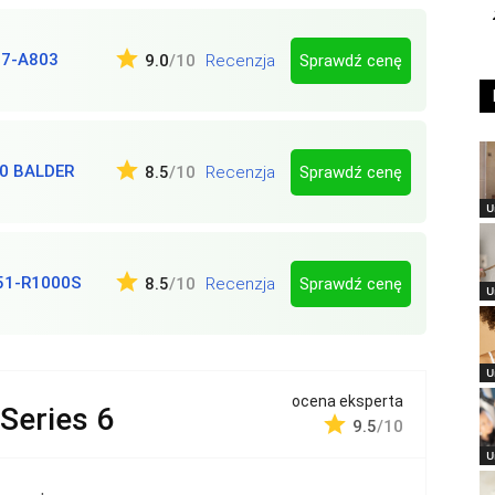
67-A803
Sprawdź cenę
9.0
/10
Recenzja
0 BALDER
Sprawdź cenę
8.5
/10
Recenzja
U
 51-R1000S
Sprawdź cenę
8.5
/10
Recenzja
U
U
ocena eksperta
Series 6
9.5
/10
U