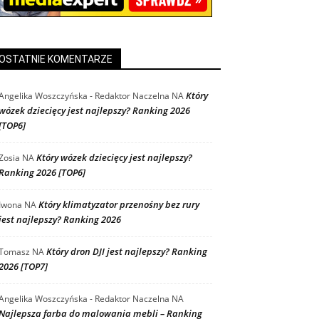
OSTATNIE KOMENTARZE
Który
Angelika Woszczyńska - Redaktor Naczelna
NA
wózek dziecięcy jest najlepszy? Ranking 2026
[TOP6]
Który wózek dziecięcy jest najlepszy?
Zosia
NA
Ranking 2026 [TOP6]
Który klimatyzator przenośny bez rury
Iwona
NA
jest najlepszy? Ranking 2026
Który dron DJI jest najlepszy? Ranking
Tomasz
NA
2026 [TOP7]
Angelika Woszczyńska - Redaktor Naczelna
NA
Najlepsza farba do malowania mebli – Ranking