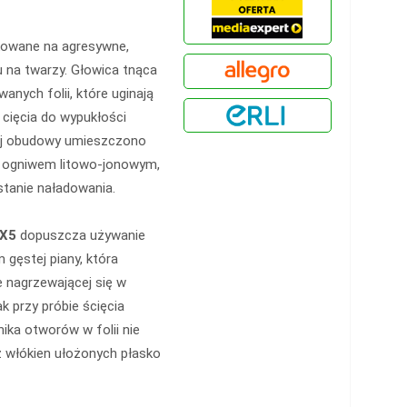
kowane na agresywne,
u na twarzy. Głowica tnąca
nych folii, które uginają
cięcia do wypukłości
wej obudowy umieszczono
y ogniwem litowo-jonowym,
stanie naładowania.
PX5
dopuszcza używanie
gęstej piany, która
e nagrzewającej się w
ak przy próbie ścięcia
ka otworów w folii nie
ż włókien ułożonych płasko