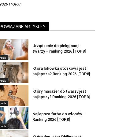
2026 [TOP7]
POWIĄZANE ARTYKUŁY
Urządzenie do pielęgnacji
twarzy – ranking 2026 [TOP8]
roda
Która lokówka stożkowa jest
najlepsza? Ranking 2026 [TOP8]
roda
Który masażer do twarzy jest
najlepszy? Ranking 2026 [TOP8]
roda
Najlepsza farba do włosów –
Ranking 2026 [TOP8]
roda
Który depilator Philips jest