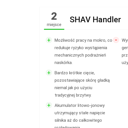
2
SHAV Handler
miejsce
-
+
Możliwość pracy na mokro, co
Wys
redukuje ryzyko wystąpienia
gen
mechanicznych podrażnień
prz
naskórka.
uży
+
Bardzo krótkie cięcie,
pozostawiające skórę gładką
niemal jak po użyciu
tradycyjnej brzytwy.
+
Akumulator litowo-jonowy
utrzymujący stałe napięcie
silnika aż do całkowitego
rozładowania.