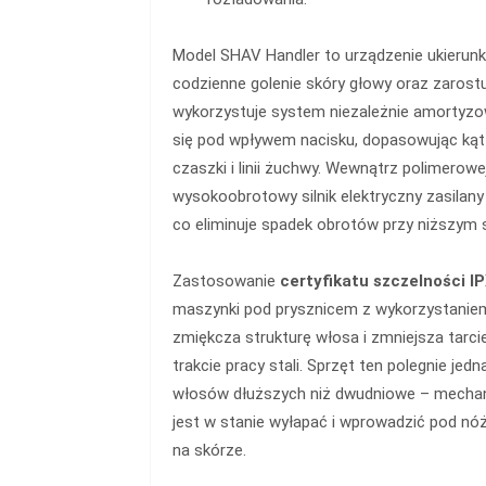
Model SHAV Handler to urządzenie ukierun
codzienne golenie skóry głowy oraz zarost
wykorzystuje system niezależnie amortyzowa
się pod wpływem nacisku, dopasowując kąt 
czaszki i linii żuchwy. Wewnątrz polimero
wysokoobrotowy silnik elektryczny zasilan
co eliminuje spadek obrotów przy niższym 
Zastosowanie
certyfikatu szczelności I
maszynki pod prysznicem z wykorzystaniem 
zmiękcza strukturę włosa i zmniejsza tarci
trakcie pracy stali. Sprzęt ten polegnie jedn
włosów dłuższych niż dwudniowe – mechani
jest w stanie wyłapać i wprowadzić pod nó
na skórze.