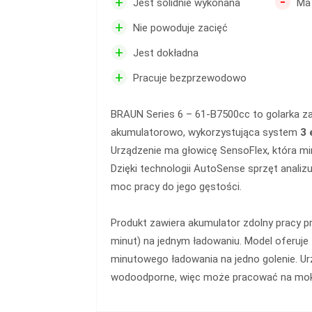
-
+
Jest solidnie wykonana
Ma
+
Nie powoduje zacięć
+
Jest dokładna
+
Pracuje bezprzewodowo
BRAUN Series 6 – 61-B7500cc to golarka za
akumulatorowo, wykorzystująca system
3 
Urządzenie ma głowicę SensoFlex, która min
Dzięki technologii AutoSense sprzęt analiz
moc pracy do jego gęstości.
Produkt zawiera akumulator zdolny pracy pr
minut) na jednym ładowaniu. Model oferuje 
minutowego ładowania na jedno golenie. Ur
wodoodporne, więc może pracować na mokr