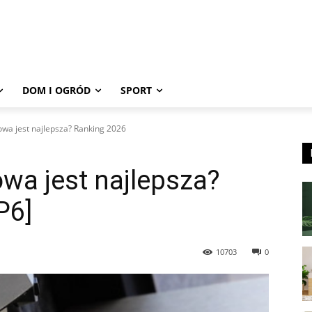
DOM I OGRÓD
SPORT
iowa jest najlepsza? Ranking 2026
owa jest najlepsza?
P6]
10703
0