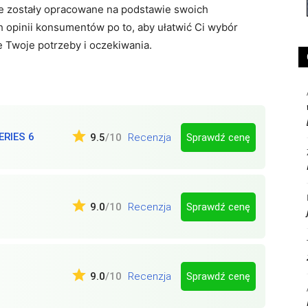
we zostały opracowane na podstawie swoich
opinii konsumentów po to, aby ułatwić Ci wybór
e Twoje potrzeby i oczekiwania.
RIES 6
Sprawdź cenę
9.5
/10
Recenzja
Sprawdź cenę
9.0
/10
Recenzja
Sprawdź cenę
9.0
/10
Recenzja