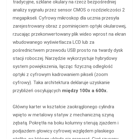
tradycyjne, szklane okulary na rzecz bezpośredniej
analizy sygnału przez sensor CMOS o rozdzielczości 2
megapikseli. Cyfrowy mikroskop dla ucznia przesyła
zarejestrowany obraz z pominięciem optyki okularowej,
rzucając przekonwertowany plik wideo wprost na ekran
wbudowanego wyświetlacza LCD lub za
pośrednictwem przewodu USB prosto na twardy dysk
stacji roboczej. Narzędzie wykorzystuje hybrydowy
system powiększenia, łącząc fizyczną odległość
optyki z cyfrowym kadrowaniem pikseli (zoom
cyfrowy). Taka architektura deklaruje uzyskanie
przybliżeń oscylujących
między 100x a 600x.
Główny karter w kształcie zaokrąglonego cylindra
wpięto w metalowy statyw z mechaniczną szyną
zębatą. Pokrętła na boku kolumny sterują zjazdem i
podjazdem głowicy cyfrowej względem płaskiego
stolika, na którym układa się preparat. Cień rzucany