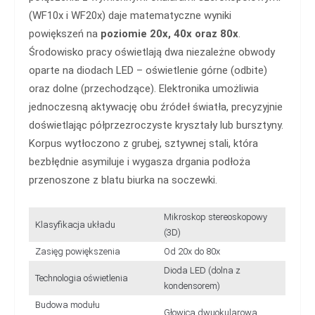
(WF10x i WF20x) daje matematyczne wyniki
powiększeń na
poziomie 20x, 40x oraz 80x
.
Środowisko pracy oświetlają dwa niezależne obwody
oparte na diodach LED – oświetlenie górne (odbite)
oraz dolne (przechodzące). Elektronika umożliwia
jednoczesną aktywację obu źródeł światła, precyzyjnie
doświetlając półprzezroczyste kryształy lub bursztyny.
Korpus wytłoczono z grubej, sztywnej stali, która
bezbłędnie asymiluje i wygasza drgania podłoża
przenoszone z blatu biurka na soczewki.
Mikroskop stereoskopowy
Klasyfikacja układu
(3D)
Zasięg powiększenia
Od 20x do 80x
Dioda LED (dolna z
Technologia oświetlenia
kondensorem)
Budowa modułu
Głowica dwuokularowa