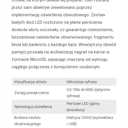
przez sam obiektyw zniwelowano poprzez
implementację oświetlenia obwodowego. Zestaw
białych diod LED rozłożono na planie pierścienia
dookoła wlotu soczewki, co gwarantuje równomierne,
bezcieniowe naświetlenie obserwowanego fragmentu
liścia lub banknotu z każdego kąta. Wewnętrzny obwód
pamięci pozwala na archiwizację nagrań na karcie w
formacie MicroSD, separując maszynę od wymogu
ciągłego połączenia z komputerem osobistym.
Klasyfikacja układu
Mikroskop cyfrowy
Od 100x do 600x (optyczno-
Zasięg powiększenia
cyfrowe)
Pierścień LED (górny
Technologia oświetlenia
obwodowy)
Budowa modułu
Matryca CMOS (wyświetlacz
obserwacyjnego
/ USB)