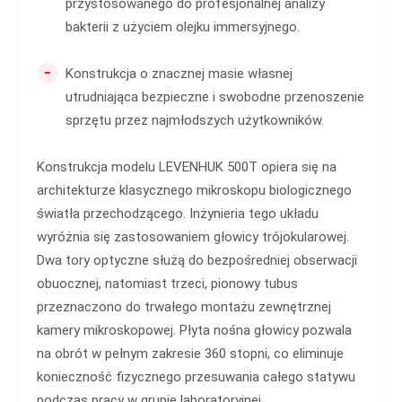
przystosowanego do profesjonalnej analizy
bakterii z użyciem olejku immersyjnego.
-
Konstrukcja o znacznej masie własnej
utrudniająca bezpieczne i swobodne przenoszenie
sprzętu przez najmłodszych użytkowników.
Konstrukcja modelu LEVENHUK 500T opiera się na
architekturze klasycznego mikroskopu biologicznego
światła przechodzącego. Inżynieria tego układu
wyróżnia się zastosowaniem głowicy trójokularowej.
Dwa tory optyczne służą do bezpośredniej obserwacji
obuocznej, natomiast trzeci, pionowy tubus
przeznaczono do trwałego montażu zewnętrznej
kamery mikroskopowej. Płyta nośna głowicy pozwala
na obrót w pełnym zakresie 360 stopni, co eliminuje
konieczność fizycznego przesuwania całego statywu
podczas pracy w grupie laboratoryjnej.