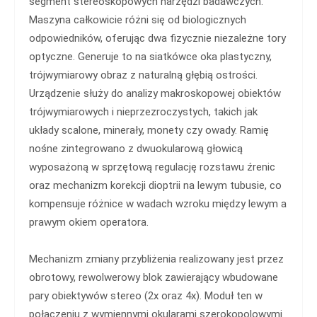
segment stereoskopowych narzędzi badawczych.
Maszyna całkowicie różni się od biologicznych
odpowiedników, oferując dwa fizycznie niezależne tory
optyczne. Generuje to na siatkówce oka plastyczny,
trójwymiarowy obraz z naturalną głębią ostrości.
Urządzenie służy do analizy makroskopowej obiektów
trójwymiarowych i nieprzezroczystych, takich jak
układy scalone, minerały, monety czy owady. Ramię
nośne zintegrowano z dwuokularową głowicą
wyposażoną w sprzętową regulację rozstawu źrenic
oraz mechanizm korekcji dioptrii na lewym tubusie, co
kompensuje różnice w wadach wzroku między lewym a
prawym okiem operatora.
Mechanizm zmiany przybliżenia realizowany jest przez
obrotowy, rewolwerowy blok zawierający wbudowane
pary obiektywów stereo (2x oraz 4x). Moduł ten w
połączeniu z wymiennymi okularami szerokopolowymi