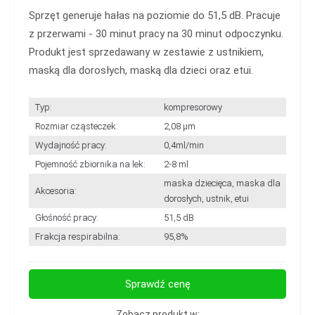
Sprzęt generuje hałas na poziomie do 51,5 dB. Pracuje
z przerwami - 30 minut pracy na 30 minut odpoczynku.
Produkt jest sprzedawany w zestawie z ustnikiem,
maską dla dorosłych, maską dla dzieci oraz etui.
Typ:
kompresorowy
Rozmiar cząsteczek:
2,08 µm
Wydajność pracy:
0,4ml/min
Pojemność zbiornika na lek:
2-8 ml
maska dziecięca, maska dla
Akcesoria:
dorosłych, ustnik, etui
Głośność pracy:
51,5 dB
Frakcja respirabilna:
95,8%
Sprawdź cenę
Zobacz produkt w: