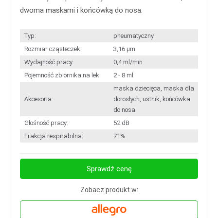
dwoma maskami i końcówką do nosa.
Typ:
pneumatyczny
Rozmiar cząsteczek:
3,16 μm
Wydajność pracy:
0,4 ml/min
Pojemność zbiornika na lek:
2 - 8 ml
maska dziecięca, maska dla
Akcesoria:
dorosłych, ustnik, końcówka
do nosa
Głośność pracy:
52 dB
Frakcja respirabilna:
71%
Sprawdź cenę
Zobacz produkt w: