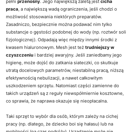
pełni
przenośny
. Jego największą zaletą jest
cicha
praca
, a największą wadą ograniczenia, jeśli chodzi o
możliwość stosowania niektórych preparatów.
Zasadniczo, bezpiecznie można podawać nim tylko
substancje o gęstości podobnej do wody (np. roztwór soli
fizjologicznej). Odpadają więc między innymi środki z
kwasem hialuronowym. Mesh jest też
trudniejszy w
czyszczeniu
i bardziej awaryjny. Jeśli zaniedbamy jego
higienę, może dojść do zatkania siateczki, co skutkuje
utratą docelowych parametrów, niestabilną pracą, niższą
efektywnością nebulizacji, a nawet całkowitym
uszkodzeniem sprzętu. Natomiast części zamienne do
takich urządzeń są z reguły niewspółmiernie kosztowne,
co sprawia, że naprawa okazuje się nieopłacalna.
Taki sprzęt to wybór dla osób, którym zależy na cichej
pracy (np. dlatego, że dziecko boi się hałasu) lub na
mobilności (na czas podróży). Urządzenie może nie