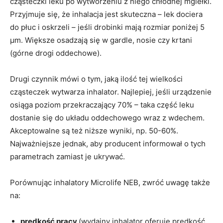
cząsteczki leku po wytworzeniu z niego chłodnej mgiełki.
Przyjmuje się, że inhalacja jest skuteczna – lek dociera
do płuc i oskrzeli – jeśli drobinki mają rozmiar poniżej 5
µm. Większe osadzają się w gardle, nosie czy krtani
(górne drogi oddechowe).
Drugi czynnik mówi o tym, jaką ilość tej wielkości
cząsteczek wytwarza inhalator. Najlepiej, jeśli urządzenie
osiąga poziom przekraczający 70% – taka część leku
dostanie się do układu oddechowego wraz z wdechem.
Akceptowalne są też niższe wyniki, np. 50-60%.
Najważniejsze jednak, aby producent informował o tych
parametrach zamiast je ukrywać.
Porównując inhalatory Microlife NEB, zwróć uwagę także
na:
prędkość pracy
(wydajny inhalator oferuje prędkość