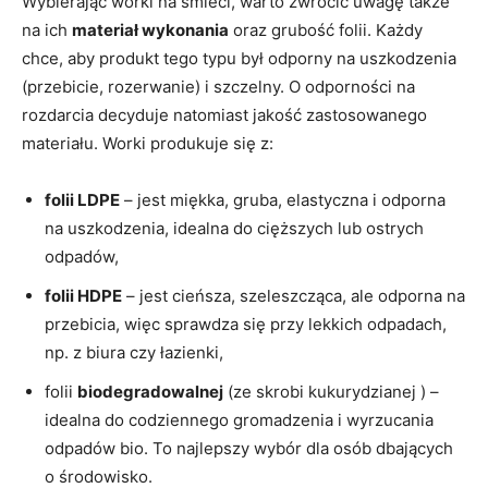
Wybierając worki na śmieci, warto zwrócić uwagę także
na ich
materiał wykonania
oraz grubość folii. Każdy
chce, aby produkt tego typu był odporny na uszkodzenia
(przebicie, rozerwanie) i szczelny. O odporności na
rozdarcia decyduje natomiast jakość zastosowanego
materiału. Worki produkuje się z:
folii LDPE
– jest miękka, gruba, elastyczna i odporna
na uszkodzenia, idealna do cięższych lub ostrych
odpadów,
folii HDPE
– jest cieńsza, szeleszcząca, ale odporna na
przebicia, więc sprawdza się przy lekkich odpadach,
np. z biura czy łazienki,
folii
biodegradowalnej
(ze skrobi kukurydzianej ) –
idealna do codziennego gromadzenia i wyrzucania
odpadów bio. To najlepszy wybór dla osób dbających
o środowisko.