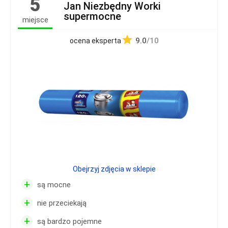
5
Jan Niezbędny Worki
supermocne
miejsce
9.0
/10
ocena eksperta
Obejrzyj zdjęcia w sklepie
+
są mocne
+
nie przeciekają
+
są bardzo pojemne