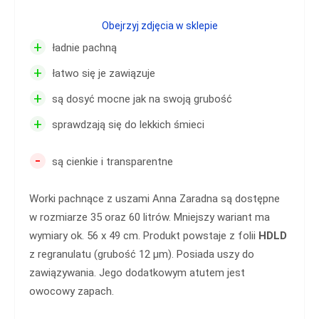
Obejrzyj zdjęcia w sklepie
+
ładnie pachną
+
łatwo się je zawiązuje
+
są dosyć mocne jak na swoją grubość
+
sprawdzają się do lekkich śmieci
-
są cienkie i transparentne
Worki pachnące z uszami Anna Zaradna są dostępne
w rozmiarze 35 oraz 60 litrów. Mniejszy wariant ma
wymiary ok. 56 x 49 cm. Produkt powstaje z folii
HDLD
z regranulatu (grubość 12 µm). Posiada uszy do
zawiązywania. Jego dodatkowym atutem jest
owocowy zapach.