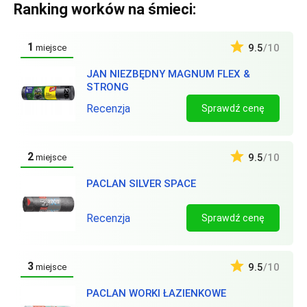
Ranking worków na śmieci:
1
9.5
/10
miejsce
JAN NIEZBĘDNY MAGNUM FLEX &
STRONG
Recenzja
Sprawdź cenę
2
9.5
/10
miejsce
PACLAN SILVER SPACE
Recenzja
Sprawdź cenę
3
9.5
/10
miejsce
PACLAN WORKI ŁAZIENKOWE