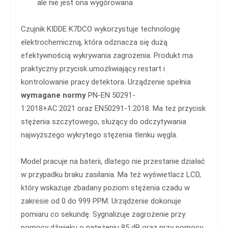
ale nie jest ona wygórowana
Czujnik KIDDE K7DCO wykorzystuje technologię
elektrochemiczną, która odznacza się dużą
efektywnością wykrywania zagrożenia. Produkt ma
praktyczny przycisk umożliwiający restart i
kontrolowanie pracy detektora. Urządzenie spełnia
wymagane normy
PN-EN 50291-
1:2018+AC:2021 oraz EN50291-1:2018. Ma też przycisk
stężenia szczytowego, służący do odczytywania
najwyższego wykrytego stężenia tlenku węgla.
Model pracuje na baterii, dlatego nie przestanie działać
w przypadku braku zasilania. Ma też wyświetlacz LCD,
który wskazuje zbadany poziom stężenia czadu w
zakresie od 0 do 999 PPM. Urządzenie dokonuje
pomiaru co sekundę. Sygnalizuje zagrożenie przy
pomocy dźwięku o natężeniu 85 dB oraz przy pomocy