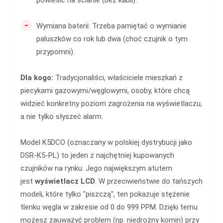
-
Wymiana baterii: Trzeba pamiętać o wymianie
paluszków co rok lub dwa (choć czujnik o tym
przypomni).
Dla kogo:
Tradycjonaliści, właściciele mieszkań z
piecykami gazowymi/węglowymi, osoby, które chcą
widzieć konkretny poziom zagrożenia na wyświetlaczu,
a nie tylko słyszeć alarm.
Model K5DCO (oznaczany w polskiej dystrybucji jako
DSR-K5-PL) to jeden z najchętniej kupowanych
czujników na rynku. Jego największym atutem
jest
wyświetlacz LCD
. W przeciwieństwie do tańszych
modeli, które tylko "piszczą", ten pokazuje stężenie
tlenku węgla w zakresie od 0 do 999 PPM. Dzięki temu
możesz zauważyć problem (np. niedrożny komin) przy