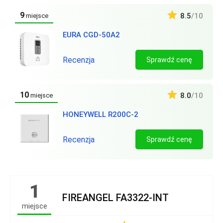
9
8.5
/10
miejsce
EURA CGD-50A2
Recenzja
Sprawdź cenę
10
8.0
/10
miejsce
HONEYWELL R200C-2
Recenzja
Sprawdź cenę
1
FIREANGEL FA3322-INT
miejsce