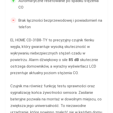
+
Automatyczne resetowanie po spadku stężenia
CO
-
Brak łączności bezprzewodowej i powiadomień na
telefon
EL HOME CD-31B8-TY to precyzyjny czujnik tlenku
węgla, który gwarantuje wysoką skuteczność w
wykrywaniu niebezpiecznych stężeń czadu w
powietrzu. Alarm dźwiękowy o sile
85 dB
skutecznie
ostrzega domowników, a wyraźny wyświetlacz LCD
prezentuje aktualny poziom stężenia CO.
Czujnik ma również funkcję testu sprawności oraz
sygnalizację końca żywotności sensora. Zasilanie
bateryjne pozwala na montaż w dowolnym miejscu, co
zwiększa jego uniwersalność. To niezawodne
urządzenie, które powinno znaleźć się w każdym domu