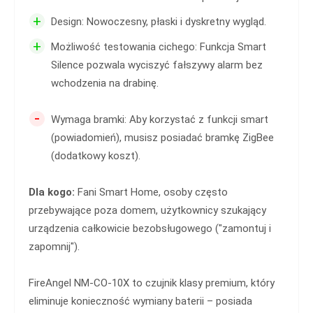
+
Design: Nowoczesny, płaski i dyskretny wygląd.
+
Możliwość testowania cichego: Funkcja Smart
Silence pozwala wyciszyć fałszywy alarm bez
wchodzenia na drabinę.
-
Wymaga bramki: Aby korzystać z funkcji smart
(powiadomień), musisz posiadać bramkę ZigBee
(dodatkowy koszt).
Dla kogo:
Fani Smart Home, osoby często
przebywające poza domem, użytkownicy szukający
urządzenia całkowicie bezobsługowego ("zamontuj i
zapomnij").
FireAngel NM-CO-10X to czujnik klasy premium, który
eliminuje konieczność wymiany baterii – posiada