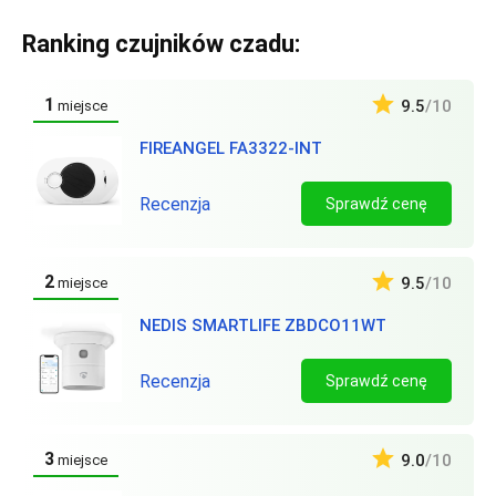
Ranking czujników czadu:
1
9.5
/10
miejsce
FIREANGEL FA3322-INT
Recenzja
Sprawdź cenę
2
9.5
/10
miejsce
NEDIS SMARTLIFE ZBDCO11WT
Recenzja
Sprawdź cenę
3
9.0
/10
miejsce