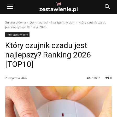
Strona główna
Dom i ogród
Inteligentny dom
Który czujnik czadu
jest najlepszy? Ranking 2026
Inteligentny dom
Który czujnik czadu jest
najlepszy? Ranking 2026
[TOP10]
23 stycznia 2026
12887
8