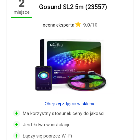
2
Gosund SL2 5m (23557)
miejsce
9.0
/10
ocena eksperta
Obejrzyj zdjęcia w sklepie
+
Ma korzystny stosunek ceny do jakości
+
Jest łatwa w instalacji
+
Łączy się poprzez Wi-Fi