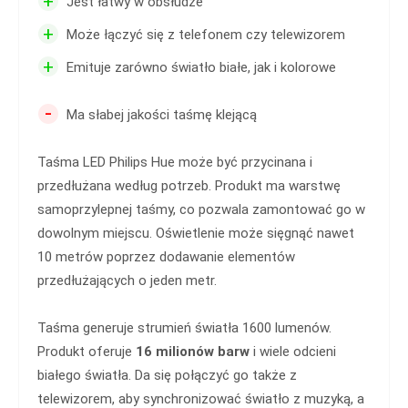
+
Jest łatwy w obsłudze
+
Może łączyć się z telefonem czy telewizorem
+
Emituje zarówno światło białe, jak i kolorowe
-
Ma słabej jakości taśmę klejącą
Taśma LED Philips Hue może być przycinana i
przedłużana według potrzeb. Produkt ma warstwę
samoprzylepnej taśmy, co pozwala zamontować go w
dowolnym miejscu. Oświetlenie może sięgnąć nawet
10 metrów poprzez dodawanie elementów
przedłużających o jeden metr.
Taśma generuje strumień światła 1600 lumenów.
Produkt oferuje
16 milionów barw
i wiele odcieni
białego światła. Da się połączyć go także z
telewizorem, aby synchronizować światło z muzyką, a