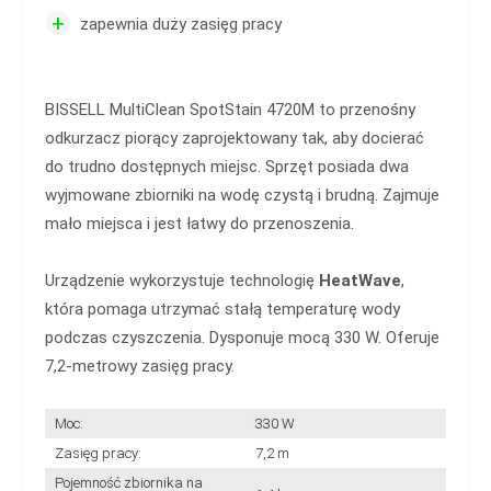
+
zapewnia duży zasięg pracy
BISSELL MultiClean SpotStain 4720M to przenośny
odkurzacz piorący zaprojektowany tak, aby docierać
do trudno dostępnych miejsc. Sprzęt posiada dwa
wyjmowane zbiorniki na wodę czystą i brudną. Zajmuje
mało miejsca i jest łatwy do przenoszenia.
Urządzenie wykorzystuje technologię
HeatWave
,
która pomaga utrzymać stałą temperaturę wody
podczas czyszczenia. Dysponuje mocą 330 W. Oferuje
7,2-metrowy zasięg pracy.
Moc:
330 W
Zasięg pracy:
7,2 m
Pojemność zbiornika na