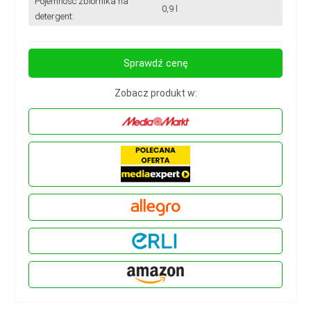
Pojemność zbiornika na
0,9 l
detergent:
Sprawdź cenę
Zobacz produkt w: