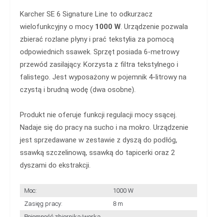
Karcher SE 6 Signature Line to odkurzacz
wielofunkcyjny o mocy
1000 W
. Urządzenie pozwala
zbierać rozlane płyny i prać tekstylia za pomocą
odpowiednich ssawek. Sprzęt posiada 6-metrowy
przewód zasilający. Korzysta z filtra tekstylnego i
falistego. Jest wyposażony w pojemnik 4-litrowy na
czystą i brudną wodę (dwa osobne).
Produkt nie oferuje funkcji regulacji mocy ssącej.
Nadaje się do pracy na sucho i na mokro. Urządzenie
jest sprzedawane w zestawie z dyszą do podłóg,
ssawką szczelinową, ssawką do tapicerki oraz 2
dyszami do ekstrakcji.
Moc:
1000 W
Zasięg pracy:
8 m
Pojemność zbiornika/worka