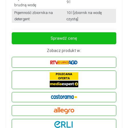
9 l
brudną wodę:
Pojemność zbiornika na
10 l [zbiornik na wodę
detergent:
czystą]
Sprawdź cenę
Zobacz produkt w: