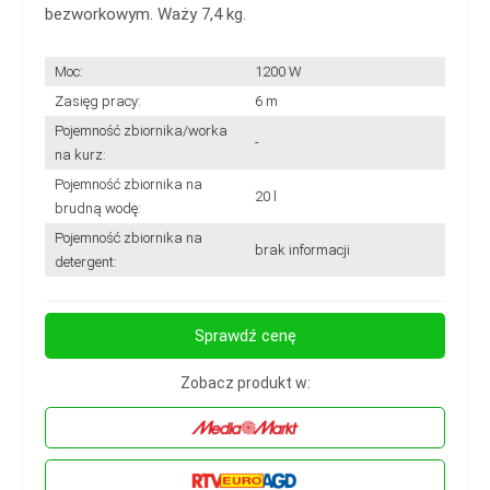
bezworkowym. Waży 7,4 kg.
Moc:
1200 W
Zasięg pracy:
6 m
Pojemność zbiornika/worka
-
na kurz:
Pojemność zbiornika na
20 l
brudną wodę:
Pojemność zbiornika na
brak informacji
detergent:
Sprawdź cenę
Zobacz produkt w: