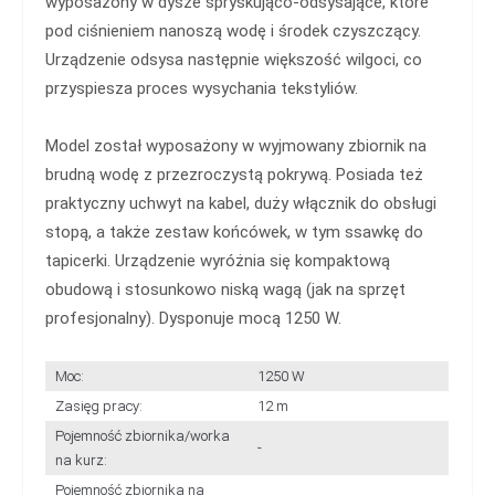
wyposażony w dysze spryskująco-odsysające, które
pod ciśnieniem nanoszą wodę i środek czyszczący.
Urządzenie odsysa następnie większość wilgoci, co
przyspiesza proces wysychania tekstyliów.
Model został wyposażony w wyjmowany zbiornik na
brudną wodę z przezroczystą pokrywą. Posiada też
praktyczny uchwyt na kabel, duży włącznik do obsługi
stopą, a także zestaw końcówek, w tym ssawkę do
tapicerki. Urządzenie wyróżnia się kompaktową
obudową i stosunkowo niską wagą (jak na sprzęt
profesjonalny). Dysponuje mocą 1250 W.
Moc:
1250 W
Zasięg pracy:
12 m
Pojemność zbiornika/worka
-
na kurz:
Pojemność zbiornika na