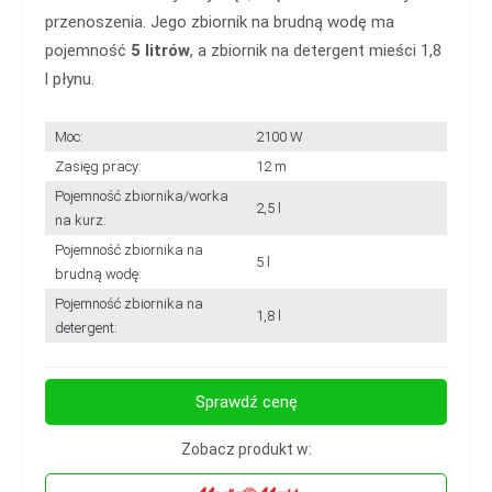
przenoszenia. Jego zbiornik na brudną wodę ma
pojemność
5 litrów
, a zbiornik na detergent mieści 1,8
l płynu.
Moc:
2100 W
Zasięg pracy:
12 m
Pojemność zbiornika/worka
2,5 l
na kurz:
Pojemność zbiornika na
5 l
brudną wodę:
Pojemność zbiornika na
1,8 l
detergent:
Sprawdź cenę
Zobacz produkt w: