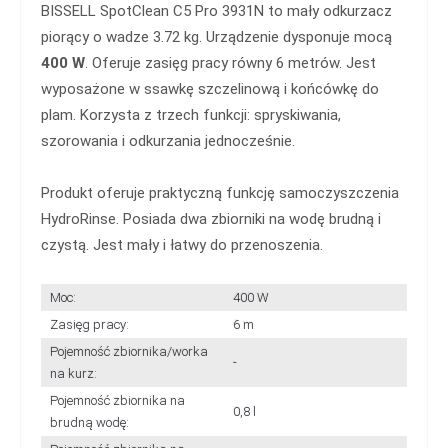
BISSELL SpotClean C5 Pro 3931N to mały odkurzacz
piorący o wadze 3.72 kg. Urządzenie dysponuje mocą
400 W
. Oferuje zasięg pracy równy 6 metrów. Jest
wyposażone w ssawkę szczelinową i końcówkę do
plam. Korzysta z trzech funkcji: spryskiwania,
szorowania i odkurzania jednocześnie.
Produkt oferuje praktyczną funkcję samoczyszczenia
HydroRinse. Posiada dwa zbiorniki na wodę brudną i
czystą. Jest mały i łatwy do przenoszenia.
Moc:
400 W
Zasięg pracy:
6 m
Pojemność zbiornika/worka
-
na kurz:
Pojemność zbiornika na
0,8 l
brudną wodę: