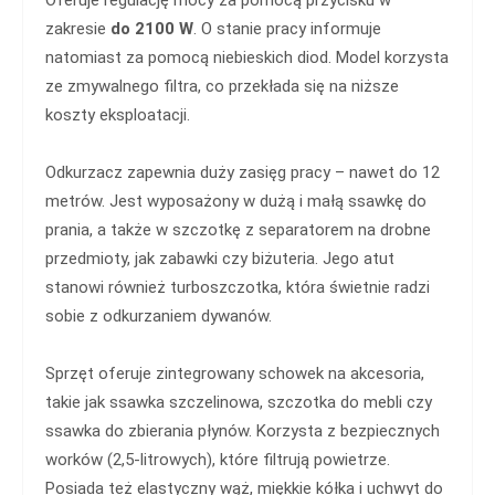
Oferuje regulację mocy za pomocą przycisku w
zakresie
do 2100 W
. O stanie pracy informuje
natomiast za pomocą niebieskich diod. Model korzysta
ze zmywalnego filtra, co przekłada się na niższe
koszty eksploatacji.
Odkurzacz zapewnia duży zasięg pracy – nawet do 12
metrów. Jest wyposażony w dużą i małą ssawkę do
prania, a także w szczotkę z separatorem na drobne
przedmioty, jak zabawki czy biżuteria. Jego atut
stanowi również turboszczotka, która świetnie radzi
sobie z odkurzaniem dywanów.
Sprzęt oferuje zintegrowany schowek na akcesoria,
takie jak ssawka szczelinowa, szczotka do mebli czy
ssawka do zbierania płynów. Korzysta z bezpiecznych
worków (2,5-litrowych), które filtrują powietrze.
Posiada też elastyczny wąż, miękkie kółka i uchwyt do