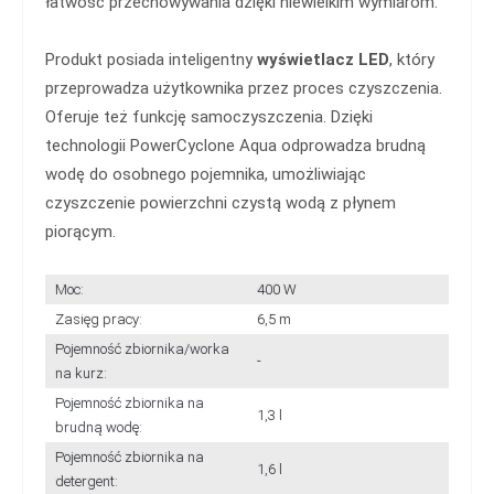
łatwość przechowywania dzięki niewielkim wymiarom.
Produkt posiada inteligentny
wyświetlacz LED
, który
przeprowadza użytkownika przez proces czyszczenia.
Oferuje też funkcję samoczyszczenia. Dzięki
technologii PowerCyclone Aqua odprowadza brudną
wodę do osobnego pojemnika, umożliwiając
czyszczenie powierzchni czystą wodą z płynem
piorącym.
Moc:
400 W
Zasięg pracy:
6,5 m
Pojemność zbiornika/worka
-
na kurz:
Pojemność zbiornika na
1,3 l
brudną wodę:
Pojemność zbiornika na
1,6 l
detergent: