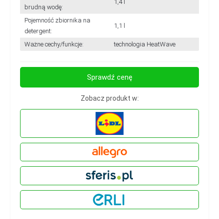
1,4 l
brudną wodę:
Pojemność zbiornika na
1,1 l
detergent:
Ważne cechy/funkcje:
technologia HeatWave
Sprawdź cenę
Zobacz produkt w: