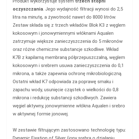
Produkt wykorzystuje system
trzech stopni
oczyszczania
. Jego wydajność filtracji wynosi do 2,5
litra na minutę, a żywotność nawet do 8000 litrów.
Zestaw składa się z trzech wkładów. Blok K3 z węglem
kokosowym i jonowymiennymi włóknami Aqualen
zatrzymuje większe zanieczyszczenia do 5 mikronów
oraz różne chemiczne substancje szkodliwe. Wkład
K7B z kapilarną membraną półprzepuszczalną, węglem
kokosowym i srebrem usuwa zanieczyszczenia do 0,1
mikrona, a także zapewnia ochronę mikrobiologiczną.
Ostatni wkład K7 odpowiada za poprawę smaku i
zapachu wody, usunięcie cząstek o wielkości do 0,8
mikrona i redukcję substancji szkodliwych. Zawiera
węgiel aktywny, jonowymienne włókna Aqualen i srebro
w aktywnej formie jonowej.
W zestawie filtrującym zastosowano technologię typu:
Dynamic Fixation of Silver (jony srebra o działaniu