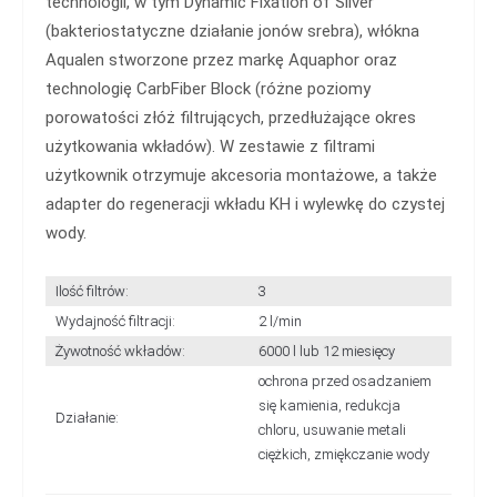
technologii, w tym Dynamic Fixation of Silver
(bakteriostatyczne działanie jonów srebra), włókna
Aqualen stworzone przez markę Aquaphor oraz
technologię CarbFiber Block (różne poziomy
porowatości złóż filtrujących, przedłużające okres
użytkowania wkładów). W zestawie z filtrami
użytkownik otrzymuje akcesoria montażowe, a także
adapter do regeneracji wkładu KH i wylewkę do czystej
wody.
Ilość filtrów:
3
Wydajność filtracji:
2 l/min
Żywotność wkładów:
6000 l lub 12 miesięcy
ochrona przed osadzaniem
się kamienia, redukcja
Działanie:
chloru, usuwanie metali
ciężkich, zmiękczanie wody