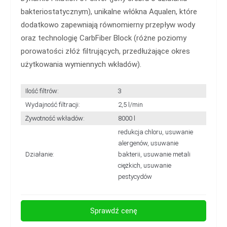
bakteriostatycznym), unikalne włókna Aqualen, które
dodatkowo zapewniają równomierny przepływ wody
oraz technologię CarbFiber Block (różne poziomy
porowatości złóż filtrujących, przedłużające okres
użytkowania wymiennych wkładów).
Ilość filtrów:
3
Wydajność filtracji:
2,5 l/min
Żywotność wkładów:
8000 l
redukcja chloru, usuwanie
alergenów, usuwanie
Działanie:
bakterii, usuwanie metali
ciężkich, usuwanie
pestycydów
Sprawdź cenę