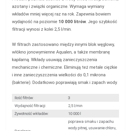
azotany i związki organiczne. Wymaga wymiany
wkładów mniej więcej raz na rok. Zapewnia bowiem
wydajność na poziomie
10 000 litrów
. Jego szybkość
filtracji wynosi z kolei 2,5 l/min.
W filtrach zastosowano między innymi blok węglowy,
włókno jonowymienne Aqualen, a także membranę
kapilarną. Wkłady usuwają zanieczyszczenia
mechaniczne i chemiczne. Eliminują też metale ciężkie
i inne zanieczyszczenia wielkości do 0,1 mikrona
(bakterie). Dodatkowo poprawiają smak i zapach wody.
Ilość filtrów:
3
Wydajność filtracji:
2,5 l/min
Żywotność wkładów:
10 000 l
poprawa smaku i zapachu
wody pitnej, usuwanie chloru,