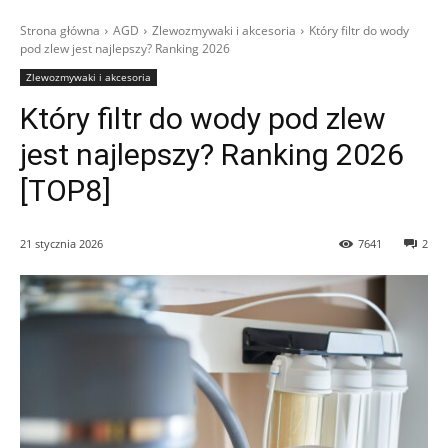
Strona główna
AGD
Zlewozmywaki i akcesoria
Który filtr do wody
pod zlew jest najlepszy? Ranking 2026
Zlewozmywaki i akcesoria
Który filtr do wody pod zlew
jest najlepszy? Ranking 2026
[TOP8]
21 stycznia 2026
7641
2