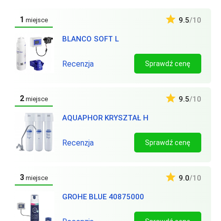
1
9.5
/10
miejsce
BLANCO SOFT L
Recenzja
Sprawdź cenę
2
9.5
/10
miejsce
AQUAPHOR KRYSZTAŁ H
Recenzja
Sprawdź cenę
3
9.0
/10
miejsce
GROHE BLUE 40875000