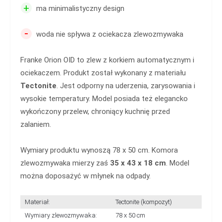
+
ma minimalistyczny design
-
woda nie spływa z ociekacza zlewozmywaka
Franke Orion OID to zlew z korkiem automatycznym i
ociekaczem. Produkt został wykonany z materiału
Tectonite
. Jest odporny na uderzenia, zarysowania i
wysokie temperatury. Model posiada też elegancko
wykończony przelew, chroniący kuchnię przed
zalaniem.
Wymiary produktu wynoszą 78 x 50 cm. Komora
zlewozmywaka mierzy zaś
35 x 43 x 18 cm
. Model
można doposażyć w młynek na odpady.
Materiał:
Tectonite (kompozyt)
Wymiary zlewozmywaka:
78 x 50 cm