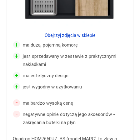
Obejrzyj zdjęcia w sklepie
+
ma dużą, pojemną komorę
+
jest sprzedawany w zestawie z praktycznymi
nakładkami
+
ma estetyczny design
+
jest wygodny w użytkowaniu
-
ma bardzo wysoką cenę
-
negatywne opinie dotyczą jego akcesoriów -
zakręcania butelki na płyn
Quadron HQM7650U7_BS (model MARC) to zlew o