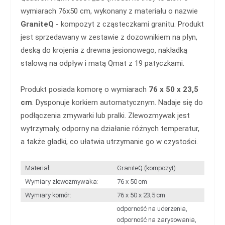
wymiarach 76x50 cm, wykonany z materiału o nazwie
GraniteQ
- kompozyt z cząsteczkami granitu. Produkt
jest sprzedawany w zestawie z dozownikiem na płyn,
deską do krojenia z drewna jesionowego, nakładką
stalową na odpływ i matą Qmat z 19 patyczkami.
Produkt posiada komorę o wymiarach
76 x 50 x 23,5
cm
. Dysponuje korkiem automatycznym. Nadaje się do
podłączenia zmywarki lub pralki. Zlewozmywak jest
wytrzymały, odporny na działanie różnych temperatur,
a także gładki, co ułatwia utrzymanie go w czystości.
Materiał:
GraniteQ (kompozyt)
Wymiary zlewozmywaka:
76 x 50 cm
Wymiary komór:
76 x 50 x 23,5 cm
odporność na uderzenia,
odporność na zarysowania,