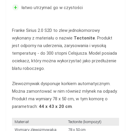
+
łatwo utrzymać go w czystości
Franke Sirius 2.0 S2D to zlew jednokomorowy
wykonany z materiału o nazwie
Tectonite
. Produkt
jest odporny na uderzenia, zarysowania i wysoką
temperaturę - do 300 stopni Celsjusza. Model posiada
ociekacz, który można wykorzystać jako przedłużenie
blatu roboczego.
Zlewozmywak dysponuje korkiem automatycznym.
Można zamontować w nim również młynek na odpady.
Produkt ma wymiary 78 x 50 cm, w tym komorę o
parametrach:
44 x 43 x 20 cm
.
Materiał:
Tectonite (kompozyt)
Wymiary zlewozmywaka:
78 x 50 cm