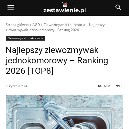
Strona główna
AGD
Zlewozmywaki i akcesoria
Najlepszy
zlewozmywak jednokomorowy - Ranking 2026
Zlewozmywaki i akcesoria
Najlepszy zlewozmywak
jednokomorowy – Ranking
2026 [TOP8]
1 stycznia 2026
3280
0