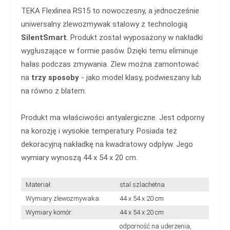
TEKA Flexlinea RS15 to nowoczesny, a jednocześnie
uniwersalny zlewozmywak stalowy z technologią
SilentSmart
. Produkt został wyposażony w nakładki
wygłuszające w formie pasów. Dzięki temu eliminuje
hałas podczas zmywania. Zlew można zamontować
na
trzy sposoby
- jako model klasy, podwieszany lub
na równo z blatem.
Produkt ma właściwości antyalergiczne. Jest odporny
na korozję i wysokie temperatury. Posiada też
dekoracyjną nakładkę na kwadratowy odpływ. Jego
wymiary wynoszą 44 x 54 x 20 cm.
Materiał:
stal szlachetna
Wymiary zlewozmywaka:
44 x 54 x 20 cm
Wymiary komór:
44 x 54 x 20 cm
odporność na uderzenia,