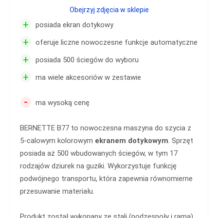
Obejrzyj zdjęcia w sklepie
+
posiada ekran dotykowy
+
oferuje liczne nowoczesne funkcje automatyczne
+
posiada 500 ściegów do wyboru
+
ma wiele akcesoriów w zestawie
-
ma wysoką cenę
BERNETTE B77 to nowoczesna maszyna do szycia z
5-calowym kolorowym
ekranem dotykowym
. Sprzęt
posiada aż 500 wbudowanych ściegów, w tym 17
rodzajów dziurek na guziki. Wykorzystuje funkcję
podwójnego transportu, która zapewnia równomierne
przesuwanie materiału.
Produkt został wykonany ze stali (podzespoły i rama).