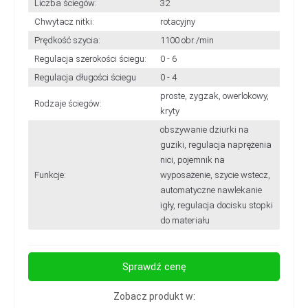
Liczba ściegów:
32
Chwytacz nitki:
rotacyjny
Prędkość szycia:
1100 obr./min
Regulacja szerokości ściegu:
0 - 6
Regulacja długości ściegu
0 - 4
proste, zygzak, owerlokowy,
Rodzaje ściegów:
kryty
obszywanie dziurki na
guziki, regulacja naprężenia
nici, pojemnik na
Funkcje:
wyposażenie, szycie wstecz,
automatyczne nawlekanie
igły, regulacja docisku stopki
do materiału
Sprawdź cenę
Zobacz produkt w: