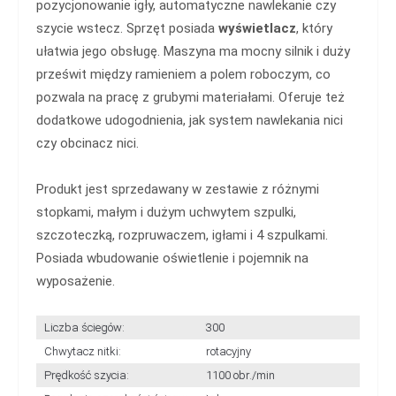
pozycjonowanie igły, automatyczne nawlekanie czy
szycie wstecz. Sprzęt posiada
wyświetlacz
, który
ułatwia jego obsługę. Maszyna ma mocny silnik i duży
prześwit między ramieniem a polem roboczym, co
pozwala na pracę z grubymi materiałami. Oferuje też
dodatkowe udogodnienia, jak system nawlekania nici
czy obcinacz nici.
Produkt jest sprzedawany w zestawie z różnymi
stopkami, małym i dużym uchwytem szpulki,
szczoteczką, rozpruwaczem, igłami i 4 szpulkami.
Posiada wbudowanie oświetlenie i pojemnik na
wyposażenie.
Liczba ściegów:
300
Chwytacz nitki:
rotacyjny
Prędkość szycia:
1100 obr./min