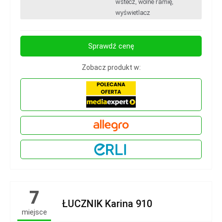
wstecz, wolne ramię,
wyświetlacz
Sprawdź cenę
Zobacz produkt w:
7
ŁUCZNIK Karina 910
miejsce