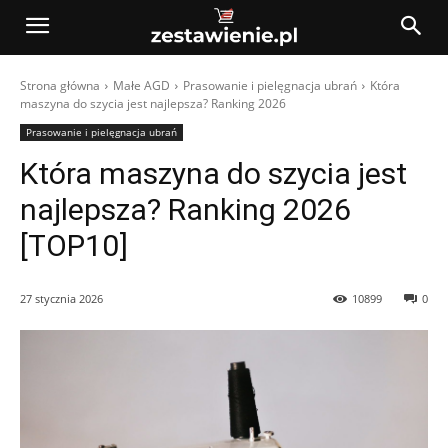
Strona główna
Małe AGD
Prasowanie i pielęgnacja ubrań
Która
maszyna do szycia jest najlepsza? Ranking 2026
Prasowanie i pielęgnacja ubrań
Która maszyna do szycia jest
najlepsza? Ranking 2026
[TOP10]
27 stycznia 2026
10899
0