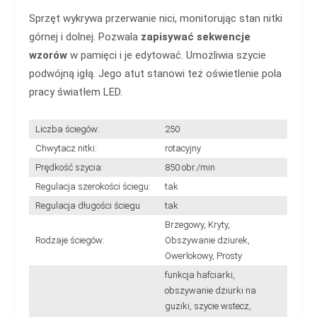
Sprzęt wykrywa przerwanie nici, monitorując stan nitki
górnej i dolnej. Pozwala
zapisywać sekwencje
wzorów
w pamięci i je edytować. Umożliwia szycie
podwójną igłą. Jego atut stanowi też oświetlenie pola
pracy światłem LED.
Liczba ściegów:
250
Chwytacz nitki:
rotacyjny
Prędkość szycia:
850 obr./min
Regulacja szerokości ściegu:
tak
Regulacja długości ściegu
tak
Brzegowy, Kryty,
Rodzaje ściegów:
Obszywanie dziurek,
Owerlokowy, Prosty
funkcja hafciarki,
obszywanie dziurki na
guziki, szycie wstecz,