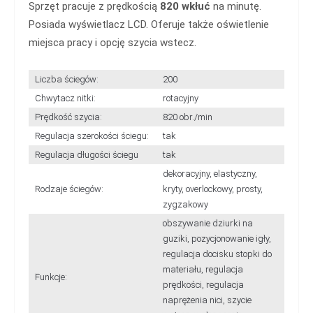
Sprzęt pracuje z prędkością
820 wkłuć
na minutę.
Posiada wyświetlacz LCD. Oferuje także oświetlenie
miejsca pracy i opcję szycia wstecz.
Liczba ściegów:
200
Chwytacz nitki:
rotacyjny
Prędkość szycia:
820 obr./min
Regulacja szerokości ściegu:
tak
Regulacja długości ściegu
tak
dekoracyjny, elastyczny,
Rodzaje ściegów:
kryty, overlockowy, prosty,
zygzakowy
obszywanie dziurki na
guziki, pozycjonowanie igły,
regulacja docisku stopki do
materiału, regulacja
Funkcje:
prędkości, regulacja
naprężenia nici, szycie