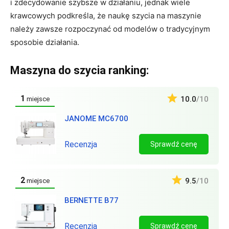
i zdecydowanie szybsze w działaniu, jednak wiele
krawcowych podkreśla, że naukę szycia na maszynie
należy zawsze rozpoczynać od modelów o tradycyjnym
sposobie działania.
Maszyna do szycia ranking:
1
10.0
/10
miejsce
JANOME MC6700
Recenzja
Sprawdź cenę
2
9.5
/10
miejsce
BERNETTE B77
Recenzja
Sprawdź cenę