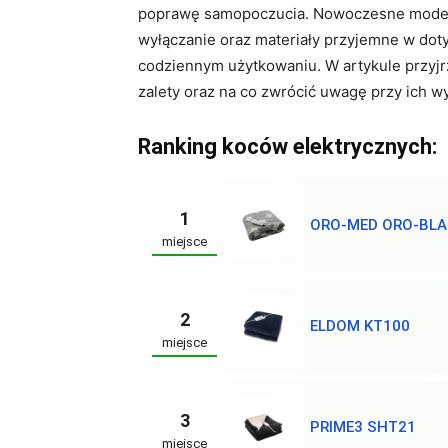
poprawę samopoczucia. Nowoczesne modele
wyłączanie oraz materiały przyjemne w dot
codziennym użytkowaniu. W artykule przyjrzy
zalety oraz na co zwrócić uwagę przy ich 
Ranking koców elektrycznych:
1
ORO-MED ORO-BLA
miejsce
2
ELDOM KT100
miejsce
3
PRIME3 SHT21
miejsce