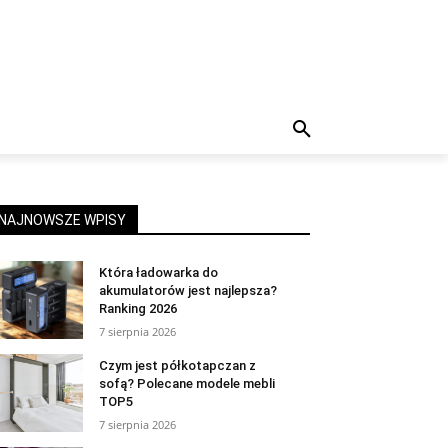
NAJNOWSZE WPISY
Która ładowarka do
akumulatorów jest najlepsza?
Ranking 2026
7 sierpnia 2026
Czym jest półkotapczan z
sofą? Polecane modele mebli
TOP5
7 sierpnia 2026