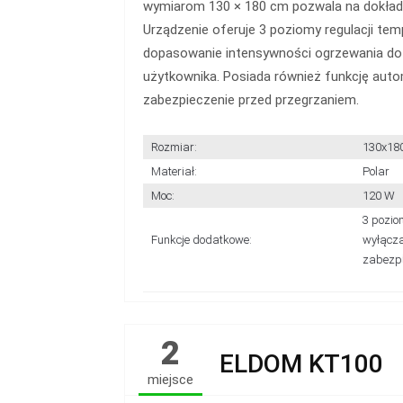
wymiarom 130 × 180 cm pozwala na dokładne
Urządzenie oferuje 3 poziomy regulacji tem
dopasowanie intensywności ogrzewania do 
użytkownika.
Posiada również funkcję auto
zabezpieczenie przed przegrzaniem.
Rozmiar:
130x18
Materiał:
Polar
Moc:
120 W
3 pozio
Funkcje dodatkowe:
wyłącza
zabezpi
2
ELDOM KT100
miejsce