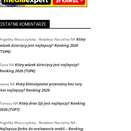
OSTATNIE KOMENTARZE
Który
Angelika Woszczyńska - Redaktor Naczelna
NA
wózek dziecięcy jest najlepszy? Ranking 2026
[TOP6]
Który wózek dziecięcy jest najlepszy?
Zosia
NA
Ranking 2026 [TOP6]
Który klimatyzator przenośny bez rury
Iwona
NA
jest najlepszy? Ranking 2026
Który dron DJI jest najlepszy? Ranking
Tomasz
NA
2026 [TOP7]
Angelika Woszczyńska - Redaktor Naczelna
NA
Najlepsza farba do malowania mebli – Ranking