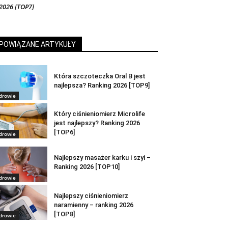
2026 [TOP7]
POWIĄZANE ARTYKUŁY
Która szczoteczka Oral B jest
najlepsza? Ranking 2026 [TOP9]
drowie
Który ciśnieniomierz Microlife
jest najlepszy? Ranking 2026
[TOP6]
drowie
Najlepszy masażer karku i szyi –
Ranking 2026 [TOP10]
drowie
Najlepszy ciśnieniomierz
naramienny – ranking 2026
[TOP8]
drowie