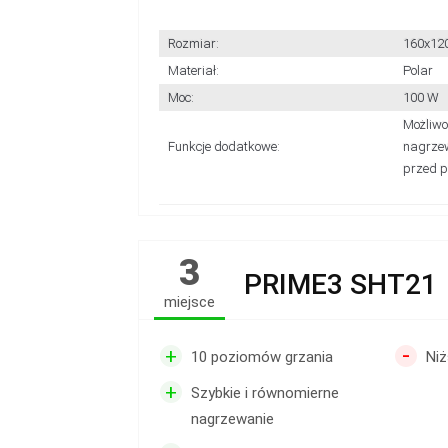
Rozmiar:
160x12
Materiał:
Polar
Moc:
100 W
Możliwo
Funkcje dodatkowe:
nagrzew
przed 
3
PRIME3 SHT21
miejsce
-
+
10 poziomów grzania
Ni
+
Szybkie i równomierne
nagrzewanie