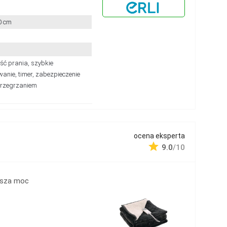
0 cm
ść prania, szybkie
anie, timer, zabezpieczenie
przegrzaniem
ocena eksperta
9.0
/10
ższa moc