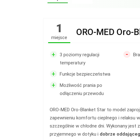
1
ORO-MED Oro-Bl
miejsce
-
+
3 poziomy regulacji
Br
temperatury
+
Funkcje bezpieczeństwa
+
Możliwość prania po
odłączeniu przewodu
ORO-MED Oro-Blanket Star to model zapro
zapewnieniu komfortu cieplnego i relaksu
szczególnie w chłodne dni. Wykonany jest z
przyjemnego w dotyku i
dobrze oddająceg