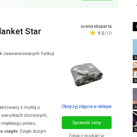
ocena eksperta
anket Star
9.5
/10
ak zaawansowanych funkcji
Z
Z
Obejrzyj zdjęcia w sklepie
Z
jektowany z myślą o
 w warunkach domowych,
Sprawdź cenę
 miękkiego polaru,
Z
o ciepło
. Dzięki dużym
Zobacz produkt w: