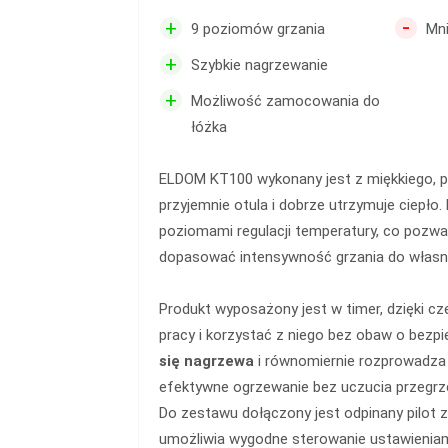
-
+
9 poziomów grzania
Mni
+
Szybkie nagrzewanie
+
Możliwość zamocowania do
łóżka
ELDOM KT100 wykonany jest z miękkiego, p
przyjemnie otula i dobrze utrzymuje ciepło.
poziomami regulacji temperatury, co pozwa
dopasować intensywność grzania do własny
Produkt wyposażony jest w timer, dzięki 
pracy i korzystać z niego bez obaw o bez
się nagrzewa
i równomiernie rozprowadza c
efektywne ogrzewanie bez uczucia przegrz
Do zestawu dołączony jest odpinany pilot 
umożliwia wygodne sterowanie ustawieniam