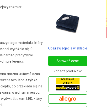
ejszy rozmiar
uszystego materiału, który
Obejrzyj zdjęcia w sklepie
 Model wyróżnia się 9
la bardzo precyzyjnie
Sprawdź cenę
ch preferencji.
Zobacz produkt w:
czemu można ustawić czas
pieczeństwo. Koc
szybko
iepło, co przekłada się na
ewania w jednym miejscu.
z wyświetlaczem LED, który
i.