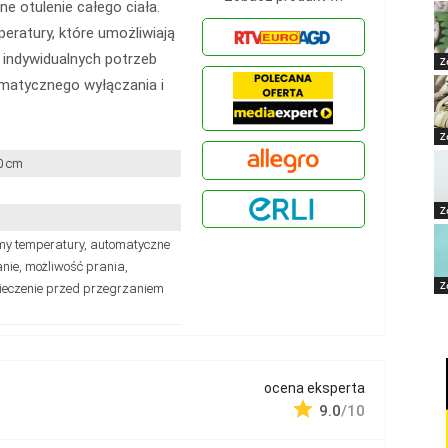
 otulenie całego ciała.
peratury, które umożliwiają
indywidualnych potrzeb
Z
matycznego wyłączania i
Z
0 cm
Z
my temperatury, automatyczne
nie, możliwość prania,
Z
eczenie przed przegrzaniem
ocena eksperta
9.0
/10