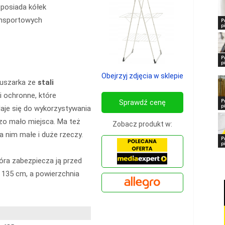
 posiada kółek
ansportowych
P
p
P
p
Obejrzyj zdjęcia w sklepie
suszarka ze
stali
 ochronne, które
P
Sprawdź cenę
p
daje się do wykorzystywania
zo mało miejsca. Ma też
Zobacz produkt w:
 nim małe i duże rzeczy.
P
p
óra zabezpiecza ją przed
135 cm, a powierzchnia