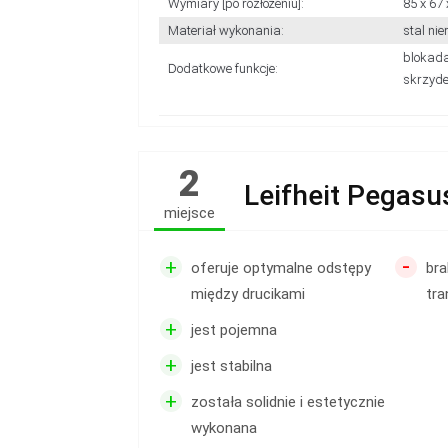
Wymiary [po rozłożeniu]:
85 x 67
Materiał wykonania:
stal ni
blokada
Dodatkowe funkcje:
skrzyde
2
Leifheit Pegasu
miejsce
-
+
oferuje optymalne odstępy
bra
między drucikami
tr
+
jest pojemna
+
jest stabilna
+
została solidnie i estetycznie
wykonana