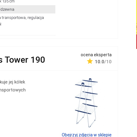
 x 135 cm
erdzewna
 transportowa, regulacja
ł
ocena eksperta
s Tower 190
10.0
/10
kuje jej kółek
ansportowych
Obejrzyj zdjęcia w sklepie