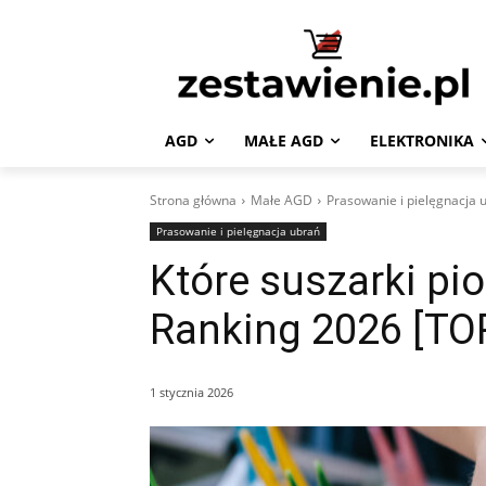
AGD
MAŁE AGD
ELEKTRONIKA
Strona główna
Małe AGD
Prasowanie i pielęgnacja 
Prasowanie i pielęgnacja ubrań
Które suszarki pi
Ranking 2026 [TO
1 stycznia 2026