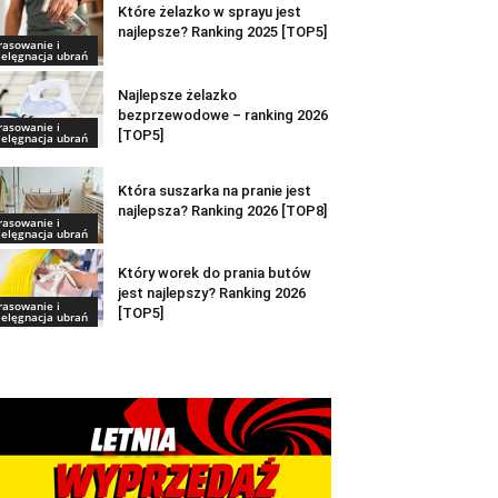
Które żelazko w sprayu jest
najlepsze? Ranking 2025 [TOP5]
rasowanie i
ielęgnacja ubrań
Najlepsze żelazko
bezprzewodowe – ranking 2026
rasowanie i
[TOP5]
ielęgnacja ubrań
Która suszarka na pranie jest
najlepsza? Ranking 2026 [TOP8]
rasowanie i
ielęgnacja ubrań
Który worek do prania butów
jest najlepszy? Ranking 2026
rasowanie i
[TOP5]
ielęgnacja ubrań