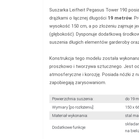
Suszarka Leifheit Pegasus Tower 190 posi
drążkami o łącznej długości
19 metrów
. P
wysokość 150 cm, a po złożeniu zajmuje jed
(głębokość). Dysponuje dodatkową środkow
suszenia długich elementów garderoby oraz
Konstrukcja tego modelu została wykonana 
proszkowo i tworzywa sztucznego. Jest od
atmosferyczne i korozję. Posiada nóżki z n
zapobiegają zarysowaniom.
Powierzchnia suszenia:
do 19 m
Wymiary [po rozłożeniu]:
150 x 6
Materiał wykonania:
stal ma
składan
Dodatkowe funkcje:
na bieli