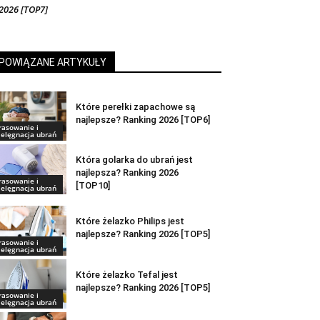
2026 [TOP7]
POWIĄZANE ARTYKUŁY
Które perełki zapachowe są
najlepsze? Ranking 2026 [TOP6]
rasowanie i
ielęgnacja ubrań
Która golarka do ubrań jest
najlepsza? Ranking 2026
rasowanie i
[TOP10]
ielęgnacja ubrań
Które żelazko Philips jest
najlepsze? Ranking 2026 [TOP5]
rasowanie i
ielęgnacja ubrań
Które żelazko Tefal jest
najlepsze? Ranking 2026 [TOP5]
rasowanie i
ielęgnacja ubrań