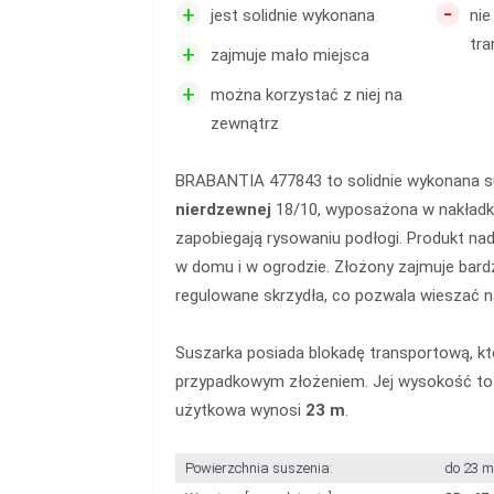
-
+
jest solidnie wykonana
nie
tr
+
zajmuje mało miejsca
+
można korzystać z niej na
zewnątrz
BRABANTIA 477843 to solidnie wykonana 
nierdzewnej
18/10, wyposażona w nakładki
zapobiegają rysowaniu podłogi. Produkt na
w domu i w ogrodzie. Złożony zajmuje bard
regulowane skrzydła, co pozwala wieszać na
Suszarka posiada blokadę transportową, kt
przypadkowym złożeniem. Jej wysokość to 
użytkowa wynosi
23 m
.
Powierzchnia suszenia:
do 23 m