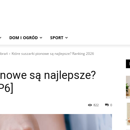
DOM I OGRÓD
SPORT
ubrań
Które suszarki pionowe są najlepsze? Ranking 2026
onowe są najlepsze?
P6]
822
0