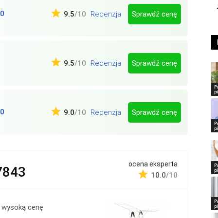
40
Sprawdź cenę
9.5
/10
Recenzja
Sprawdź cenę
9.5
/10
Recenzja
P
p
50
Sprawdź cenę
9.0
/10
Recenzja
P
p
ocena eksperta
P
7843
p
10.0
/10
P
p
 wysoką cenę