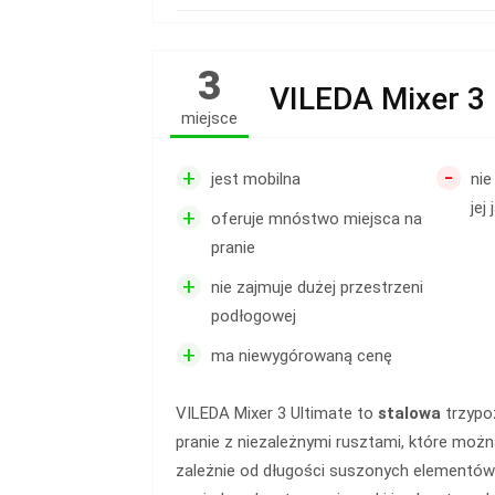
3
VILEDA Mixer 3 
miejsce
-
+
jest mobilna
nie
jej
+
oferuje mnóstwo miejsca na
pranie
+
nie zajmuje dużej przestrzeni
podłogowej
+
ma niewygórowaną cenę
VILEDA Mixer 3 Ultimate to
stalowa
trzypo
pranie z niezależnymi rusztami, które możn
zależnie od długości suszonych elementów