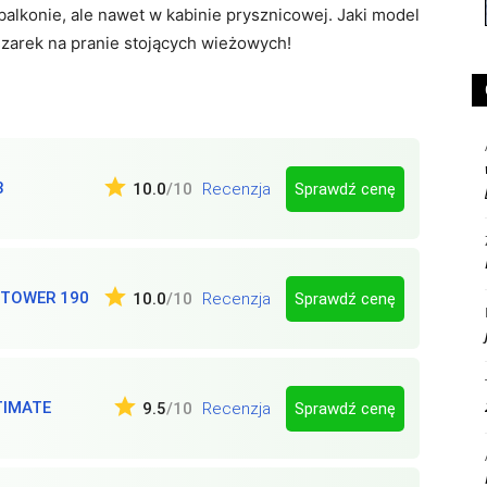
balkonie, ale nawet w kabinie prysznicowej. Jaki model
zarek na pranie stojących wieżowych!
3
Sprawdź cenę
10.0
/10
Recenzja
 TOWER 190
Sprawdź cenę
10.0
/10
Recenzja
TIMATE
Sprawdź cenę
9.5
/10
Recenzja