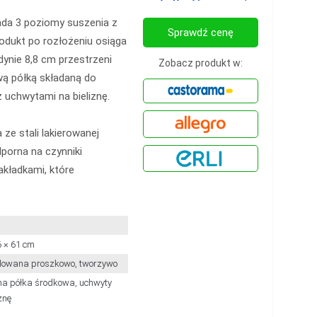
ada 3 poziomy suszenia z
Sprawdź cenę
rodukt po rozłożeniu osiąga
ynie 8,8 cm przestrzeni
Zobacz produkt w:
ą półką składaną do
 uchwytami na bieliznę.
ze stali lakierowanej
porna na czynniki
akładkami, które
6 × 61 cm
lowana proszkowo, tworzywo
a półka środkowa, uchwyty
znę