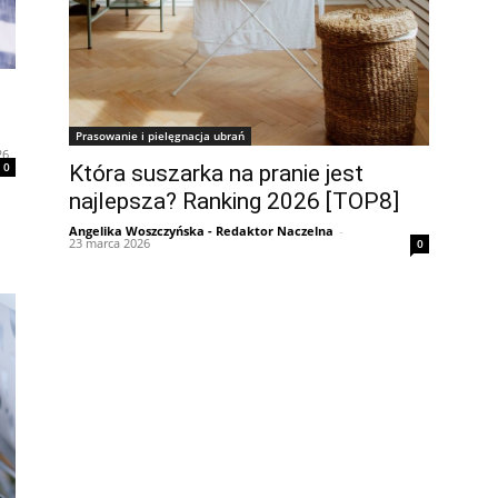
Prasowanie i pielęgnacja ubrań
26
0
Która suszarka na pranie jest
najlepsza? Ranking 2026 [TOP8]
Angelika Woszczyńska - Redaktor Naczelna
-
23 marca 2026
0