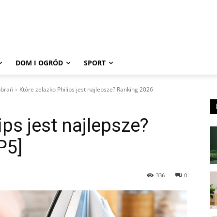
DOM I OGRÓD
SPORT
ubrań
Które żelazko Philips jest najlepsze? Ranking 2026
ips jest najlepsze?
P5]
336
0