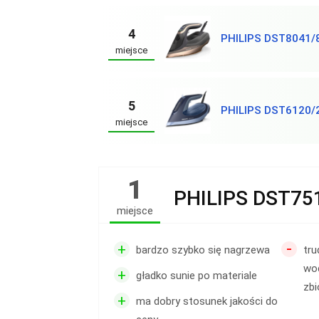
4
PHILIPS DST8041/
miejsce
5
PHILIPS DST6120/
miejsce
1
PHILIPS DST75
miejsce
-
+
bardzo szybko się nagrzewa
tru
wo
+
gładko sunie po materiale
zbi
+
ma dobry stosunek jakości do