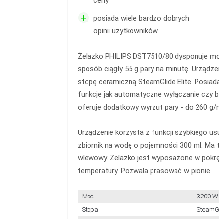
ceny
+
posiada wiele bardzo dobrych
opinii użytkowników
Żelazko PHILIPS DST7510/80 dysponuje 
sposób ciągły 55 g pary na minutę. Urządz
stopę ceramiczną SteamGlide Elite. Posiad
funkcje jak automatyczne wyłączanie czy b
oferuje dodatkowy wyrzut pary - do 260 g/
Urządzenie korzysta z funkcji szybkiego us
zbiornik na wodę o pojemności 300 ml. Ma 
wlewowy. Żelazko jest wyposażone w pokręt
temperatury. Pozwala prasować w pionie.
Moc:
3200 W
Stopa:
SteamGl