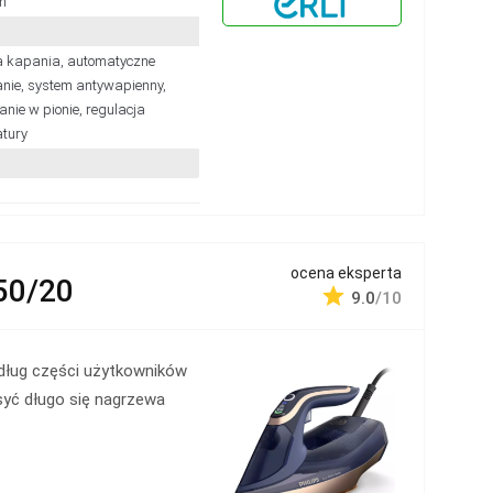
n
 kapania, automatyczne
nie, system antywapienny,
nie w pionie, regulacja
tury
ocena eksperta
50/20
9.0
/10
dług części użytkowników
yć długo się nagrzewa