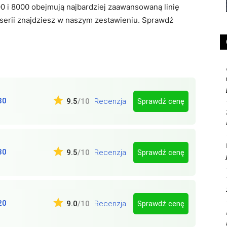
00 i 8000 obejmują najbardziej zaawansowaną linię
 serii znajdziesz w naszym zestawieniu. Sprawdź
80
Sprawdź cenę
9.5
/10
Recenzja
80
Sprawdź cenę
9.5
/10
Recenzja
20
Sprawdź cenę
9.0
/10
Recenzja