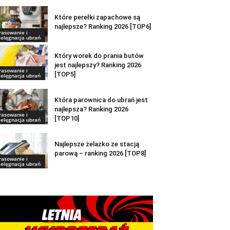
Które perełki zapachowe są
najlepsze? Ranking 2026 [TOP6]
rasowanie i
ielęgnacja ubrań
Który worek do prania butów
jest najlepszy? Ranking 2026
rasowanie i
[TOP5]
ielęgnacja ubrań
Która parownica do ubrań jest
najlepsza? Ranking 2026
rasowanie i
[TOP10]
ielęgnacja ubrań
Najlepsze żelazko ze stacją
parową – ranking 2026 [TOP8]
rasowanie i
ielęgnacja ubrań