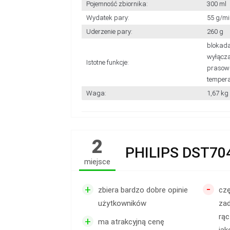
Pojemność zbiornika:
300 ml
Wydatek pary:
55 g/mi
Uderzenie pary:
260 g
blokada
wyłącza
Istotne funkcje:
prasowa
tempera
Waga:
1,67 kg
2
PHILIPS DST70
miejsce
-
+
zbiera bardzo dobre opinie
czę
użytkowników
za
rąc
+
ma atrakcyjną cenę