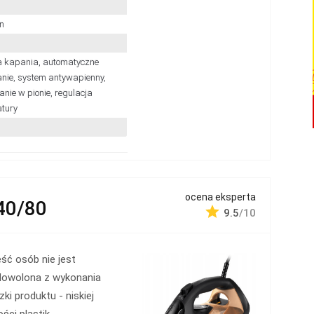
n
 kapania, automatyczne
nie, system antywapienny,
nie w pionie, regulacja
tury
ocena eksperta
40/80
9.5
/10
ść osób nie jest
dowolona z wykonania
zki produktu - niskiej