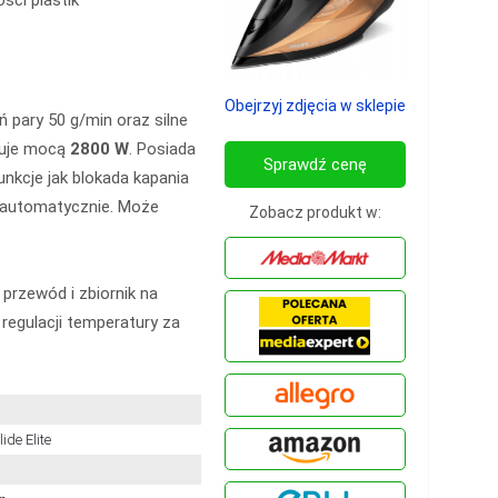
ości plastik
Obejrzyj zdjęcia w sklepie
 pary 50 g/min oraz silne
nuje mocą
2800 W
. Posiada
Sprawdź cenę
unkcje jak blokada kapania
ę automatycznie. Może
Zobacz produkt w:
rzewód i zbiornik na
regulacji temperatury za
ide Elite