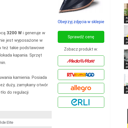
P
p
Obejrzyj zdjęcia w sklepie
mocą
3200 W
i generuje w
Sprawdź cenę
P
enie jest wyposażone w
p
a też takie podstawowe
Zobacz produkt w:
lokada kapania. Sprzęt
min.
P
p
uwania kamienia. Posiada
też duży, zamykany otwór
P
p
ło do regulacji
ide Elite