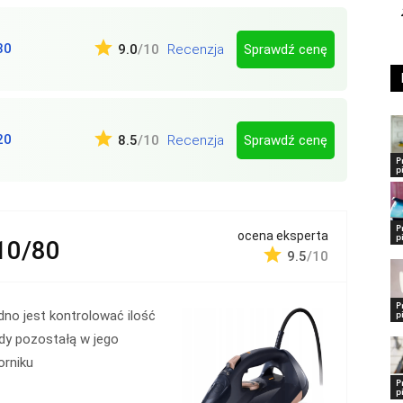
80
Sprawdź cenę
9.0
/10
Recenzja
20
Sprawdź cenę
8.5
/10
Recenzja
P
p
P
ocena eksperta
p
10/80
9.5
/10
P
p
dno jest kontrolować ilość
dy pozostałą w jego
orniku
P
p