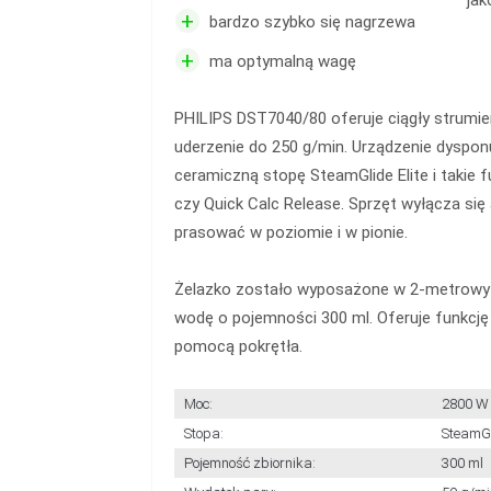
jak
+
bardzo szybko się nagrzewa
+
ma optymalną wagę
PHILIPS DST7040/80 oferuje ciągły strumień
uderzenie do 250 g/min. Urządzenie dyspo
ceramiczną stopę SteamGlide Elite i takie f
czy Quick Calc Release. Sprzęt wyłącza si
prasować w poziomie i w pionie.
Żelazko zostało wyposażone w 2-metrowy p
wodę o pojemności 300 ml. Oferuje funkcję 
pomocą pokrętła.
Moc:
2800 W
Stopa:
SteamGl
Pojemność zbiornika:
300 ml