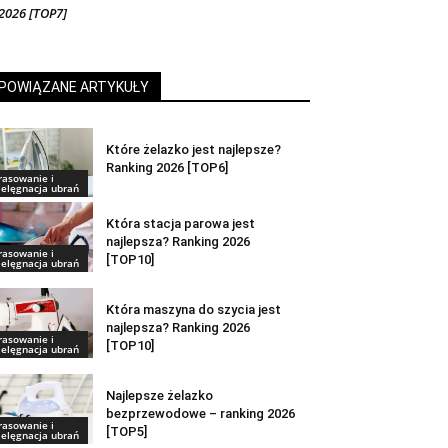
2026 [TOP7]
POWIĄZANE ARTYKUŁY
Które żelazko jest najlepsze?
Ranking 2026 [TOP6]
rasowanie i
ielęgnacja ubrań
Która stacja parowa jest
najlepsza? Ranking 2026
rasowanie i
[TOP10]
ielęgnacja ubrań
Która maszyna do szycia jest
najlepsza? Ranking 2026
rasowanie i
[TOP10]
ielęgnacja ubrań
Najlepsze żelazko
bezprzewodowe – ranking 2026
rasowanie i
[TOP5]
ielęgnacja ubrań