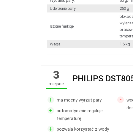
Wydatek pary:
50 g/mi
Uderzenie pary:
250 g
blokada
wyłącza
Istotne funkcje:
prasowa
tempera
Waga:
1,6 kg
3
PHILIPS DST80
miejsce
-
+
ma mocny wyrzut pary
we
dos
+
automatycznie reguluje
temperaturę
+
pozwala korzystać z wody