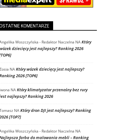
OSTATNIE KOMENTARZE
Który
Angelika Woszczyńska - Redaktor Naczelna
NA
wózek dziecięcy jest najlepszy? Ranking 2026
[TOP6]
Który wózek dziecięcy jest najlepszy?
Zosia
NA
Ranking 2026 [TOP6]
Który klimatyzator przenośny bez rury
Iwona
NA
jest najlepszy? Ranking 2026
Który dron DJI jest najlepszy? Ranking
Tomasz
NA
2026 [TOP7]
Angelika Woszczyńska - Redaktor Naczelna
NA
Najlepsza farba do malowania mebli – Ranking