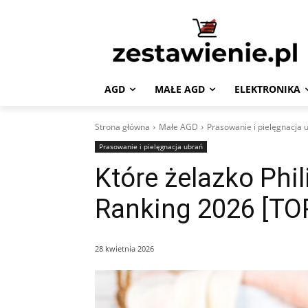
AGD
MAŁE AGD
ELEKTRONIKA
Strona główna
Małe AGD
Prasowanie i pielęgnacja 
Prasowanie i pielęgnacja ubrań
Które żelazko Phil
Ranking 2026 [TO
28 kwietnia 2026