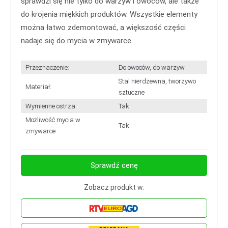
sprawdzi się nie tylko do warzyw i owoców, ale także
do krojenia miękkich produktów. Wszystkie elementy
można łatwo zdemontować, a większość części
nadaje się do mycia w zmywarce.
Przeznaczenie:
Do owoców, do warzyw
Stal nierdzewna, tworzywo
Materiał:
sztuczne
Wymienne ostrza:
Tak
Możliwość mycia w
Tak
zmywarce:
Sprawdź cenę
Zobacz produkt w: