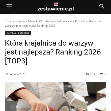
Strona główna
Małe AGD
Kuchnia i akcesoria
Która krajalnica do
warzyw jest najlepsza? Ranking 2026
Kuchnia i akcesoria
Która krajalnica do warzyw
jest najlepsza? Ranking 2026
[TOP3]
10 czerwca 2026
163
0