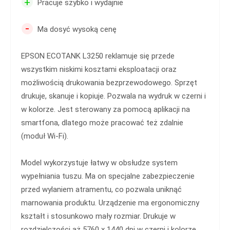
+
Pracuje szybko i wydajnie
-
Ma dosyć wysoką cenę
EPSON ECOTANK L3250 reklamuje się przede
wszystkim niskimi kosztami eksploatacji oraz
możliwością drukowania bezprzewodowego. Sprzęt
drukuje, skanuje i kopiuje. Pozwala na wydruk w czerni i
w kolorze. Jest sterowany za pomocą aplikacji na
smartfona, dlatego może pracować też zdalnie
(moduł Wi-Fi).
Model wykorzystuje łatwy w obsłudze system
wypełniania tuszu. Ma on specjalne zabezpieczenie
przed wylaniem atramentu, co pozwala uniknąć
marnowania produktu. Urządzenie ma ergonomiczny
kształt i stosunkowo mały rozmiar. Drukuje w
rozdzielczości aż 5760 x 1440 dpi w czerni i kolorze.