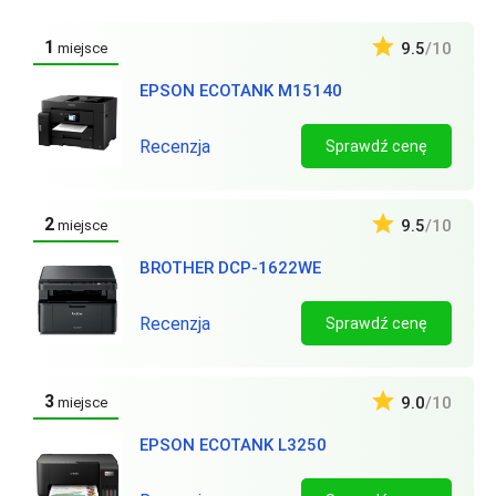
1
9.5
/10
miejsce
EPSON ECOTANK M15140
Recenzja
Sprawdź cenę
2
9.5
/10
miejsce
BROTHER DCP-1622WE
Recenzja
Sprawdź cenę
3
9.0
/10
miejsce
EPSON ECOTANK L3250