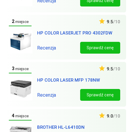
Recenzja
Sprawdź cenę
2
9.5
/10
miejsce
HP COLOR LASERJET PRO 4302FDW
Recenzja
Sprawdź cenę
3
9.5
/10
miejsce
HP COLOR LASER MFP 178NW
Recenzja
Sprawdź cenę
4
9.0
/10
miejsce
BROTHER HL-L6410DN