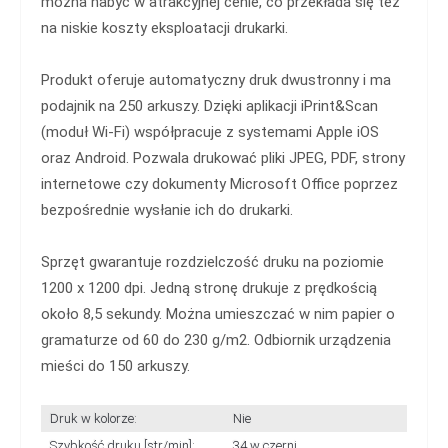
można nabyć w atrakcyjnej cenie, co przekłada się też
na niskie koszty eksploatacji drukarki.
Produkt oferuje automatyczny druk dwustronny i ma
podajnik na 250 arkuszy. Dzięki aplikacji iPrint&Scan
(moduł Wi-Fi) współpracuje z systemami Apple iOS
oraz Android. Pozwala drukować pliki JPEG, PDF, strony
internetowe czy dokumenty Microsoft Office poprzez
bezpośrednie wysłanie ich do drukarki.
Sprzęt gwarantuje rozdzielczość druku na poziomie
1200 x 1200 dpi. Jedną stronę drukuje z prędkością
około 8,5 sekundy. Można umieszczać w nim papier o
gramaturze od 60 do 230 g/m2. Odbiornik urządzenia
mieści do 150 arkuszy.
Druk w kolorze:
Nie
Szybkość druku [str/min]:
34 w czerni