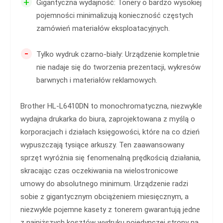
+
Gigantyczna wydajność: Tonery o bardzo wysokiej
pojemności minimalizują konieczność częstych
zamówień materiałów eksploatacyjnych.
-
Tylko wydruk czarno-biały: Urządzenie kompletnie
nie nadaje się do tworzenia prezentacji, wykresów
barwnych i materiałów reklamowych.
Brother HL-L6410DN to monochromatyczna, niezwykle
wydajna drukarka do biura, zaprojektowana z myślą o
korporacjach i działach księgowości, które na co dzień
wypuszczają tysiące arkuszy. Ten zaawansowany
sprzęt wyróżnia się fenomenalną prędkością działania,
skracając czas oczekiwania na wielostronicowe
umowy do absolutnego minimum. Urządzenie radzi
sobie z gigantycznym obciążeniem miesięcznym, a
niezwykle pojemne kasety z tonerem gwarantują jedne
z najniższych kosztów wydruku pojedynczej strony na