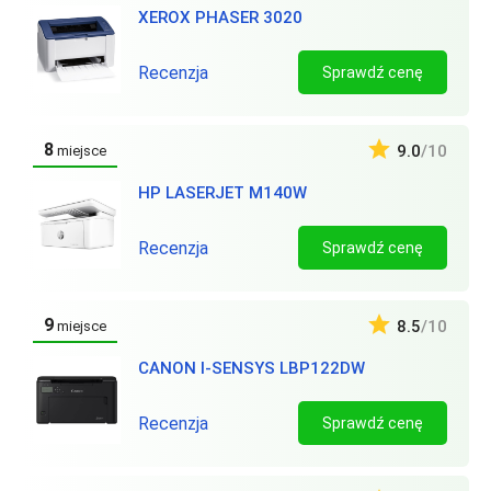
XEROX PHASER 3020
Recenzja
Sprawdź cenę
8
9.0
/10
miejsce
HP LASERJET M140W
Recenzja
Sprawdź cenę
9
8.5
/10
miejsce
CANON I-SENSYS LBP122DW
Recenzja
Sprawdź cenę