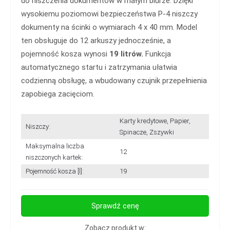
do niszczenia dokumentów w małym biurze. Dzięki
wysokiemu poziomowi bezpieczeństwa P-4 niszczy
dokumenty na ścinki o wymiarach 4 x 40 mm. Model
ten obsługuje do 12 arkuszy jednocześnie, a
pojemność kosza wynosi
19 litrów.
Funkcja
automatycznego startu i zatrzymania ułatwia
codzienną obsługę, a wbudowany czujnik przepełnienia
zapobiega zacięciom.
Karty kredytowe, Papier,
Niszczy:
Spinacze, Zszywki
Maksymalna liczba
12
niszczonych kartek:
Pojemność kosza [l]:
19
Sprawdź cenę
Zobacz produkt w: