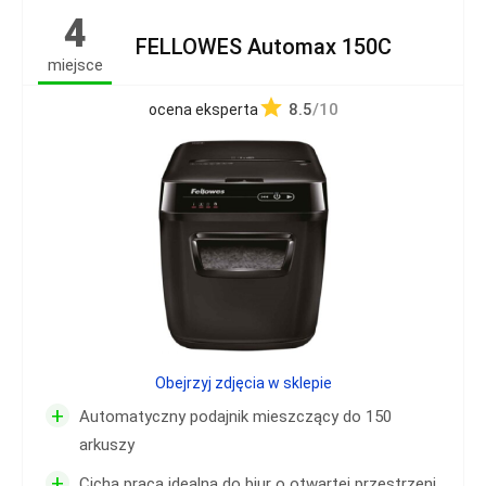
4
FELLOWES Automax 150C
miejsce
8.5
/10
ocena eksperta
Obejrzyj zdjęcia w sklepie
+
Automatyczny podajnik mieszczący do 150
arkuszy
+
Cicha praca idealna do biur o otwartej przestrzeni