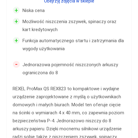
Obejrzyj zdjęcia w sklepie
+
Niska cena
+
Możliwość niszczenia zszywek, spinaczy oraz
kart kredytowych
+
Funkcja automatycznego startu i zatrzymania dla
wygody użytkowania
-
Jednorazowa pojemność niszczonych arkuszy
ograniczona do 8
REXEL ProMax QS REX823 to kompaktowe i wydajne
urządzenie zaprojektowane z myślą o użytkownikach
domowych i małych biurach. Model ten oferuje cięcie
na ścinki o wymiarach 4 x 40 mm, co zapewnia poziom
bezpieczeństwa P-4. Jednorazowo niszczy do 8
arkuszy papieru. Dzięki mocnemu silnikowi urządzenie
radzi sobie także z niszczeniem zszywek, spinaczy