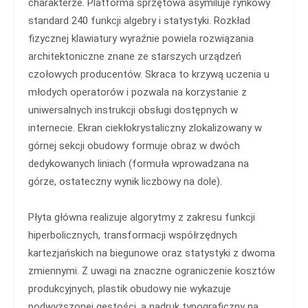
charakterze. Platforma sprzętowa asymiluje rynkowy
standard 240 funkcji algebry i statystyki. Rozkład
fizycznej klawiatury wyraźnie powiela rozwiązania
architektoniczne znane ze starszych urządzeń
czołowych producentów. Skraca to krzywą uczenia u
młodych operatorów i pozwala na korzystanie z
uniwersalnych instrukcji obsługi dostępnych w
internecie. Ekran ciekłokrystaliczny zlokalizowany w
górnej sekcji obudowy formuje obraz w dwóch
dedykowanych liniach (formuła wprowadzana na
górze, ostateczny wynik liczbowy na dole).
Płyta główna realizuje algorytmy z zakresu funkcji
hiperbolicznych, transformacji współrzędnych
kartezjańskich na biegunowe oraz statystyki z dwoma
zmiennymi. Z uwagi na znaczne ograniczenie kosztów
produkcyjnych, plastik obudowy nie wykazuje
podwyższonej gęstości, a nadruk typograficzny na