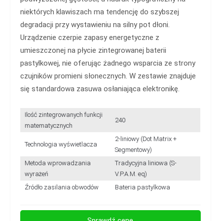
niektórych klawiszach ma tendencję do szybszej
degradacji przy wystawieniu na silny pot dłoni.
Urządzenie czerpie zapasy energetyczne z
umieszczonej na płycie zintegrowanej baterii
pastylkowej, nie oferując żadnego wsparcia ze strony
czujników promieni słonecznych. W zestawie znajduje
się standardowa zasuwa osłaniająca elektronikę.
Ilość zintegrowanych funkcji
240
matematycznych
2-liniowy (Dot Matrix +
Technologia wyświetlacza
Segmentowy)
Metoda wprowadzania
Tradycyjna liniowa (S-
wyrażeń
V.P.A.M. eq)
Źródło zasilania obwodów
Bateria pastylkowa
Sprawdź cenę