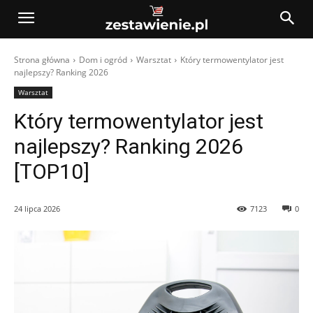
Strona główna
Dom i ogród
Warsztat
Który termowentylator jest
najlepszy? Ranking 2026
Warsztat
Który termowentylator jest
najlepszy? Ranking 2026
[TOP10]
24 lipca 2026
7123
0