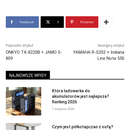
Facebook
X
Pinterest
Poprzedni artykuł
Następny artykuł
ONKYO TX-8220B + JAMO S-
YAMAHA R-S202 + Indiana
809
Line Nota 550
NAJNOWSZE WPISY
Która ładowarka do
akumulatorów jest najlepsza?
Ranking 2026
7 sierpnia 2026
Czym jest półkotapczan z sofą?