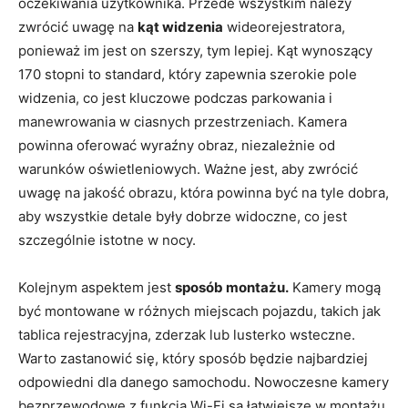
oczekiwania użytkownika. Przede wszystkim należy
zwrócić uwagę na
kąt widzenia
wideorejestratora,
ponieważ im jest on szerszy, tym lepiej. Kąt wynoszący
170 stopni to standard, który zapewnia szerokie pole
widzenia, co jest kluczowe podczas parkowania i
manewrowania w ciasnych przestrzeniach. Kamera
powinna oferować wyraźny obraz, niezależnie od
warunków oświetleniowych. Ważne jest, aby zwrócić
uwagę na jakość obrazu, która powinna być na tyle dobra,
aby wszystkie detale były dobrze widoczne, co jest
szczególnie istotne w nocy.
Kolejnym aspektem jest
sposób montażu.
Kamery mogą
być montowane w różnych miejscach pojazdu, takich jak
tablica rejestracyjna, zderzak lub lusterko wsteczne.
Warto zastanowić się, który sposób będzie najbardziej
odpowiedni dla danego samochodu. Nowoczesne kamery
bezprzewodowe z funkcją Wi-Fi są łatwiejsze w montażu,