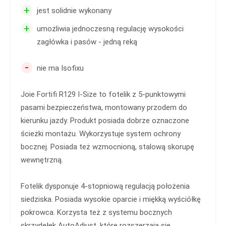
+
jest solidnie wykonany
+
umożliwia jednoczesną regulację wysokości
zagłówka i pasów - jedną reką
-
nie ma Isofixu
Joie Fortifi R129 I-Size to fotelik z 5-punktowymi
pasami bezpieczeństwa, montowany przodem do
kierunku jazdy. Produkt posiada dobrze oznaczone
ścieżki montażu. Wykorzystuje system ochrony
bocznej. Posiada też wzmocnioną, stalową skorupę
wewnętrzną.
Fotelik dysponuje 4-stopniową regulacją położenia
siedziska. Posiada wysokie oparcie i miękką wyściółkę
pokrowca. Korzysta też z systemu bocznych
skrzydełek AutoAdjust, które rozszerzają się,