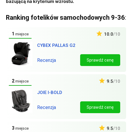
bazującą na kryterium wzrostu.
Ranking fotelików samochodowych 9-36
:
1
10.0
/10
miejsce
CYBEX PALLAS G2
Recenzja
Sprawdź cenę
2
9.5
/10
miejsce
JOIE I-BOLD
Recenzja
Sprawdź cenę
3
9.5
/10
miejsce