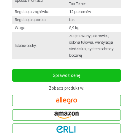
Sposób montażu:
Top Tether
Regulacja zagłówka:
12 poziomów
Regulacja oparcia:
tak
Waga:
8,9 kg
zdejmowany pokrowiec,
osłona tułowia, wentylacja
Istotne cechy:
siedziska, system ochrony
bocznej
Sprawdź cenę
Zobacz produkt w: