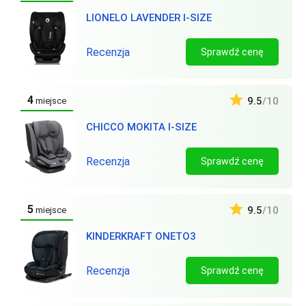
LIONELO LAVENDER I-SIZE
Recenzja
Sprawdź cenę
4
9.5
/10
miejsce
CHICCO MOKITA I-SIZE
Recenzja
Sprawdź cenę
5
9.5
/10
miejsce
KINDERKRAFT ONETO3
Recenzja
Sprawdź cenę