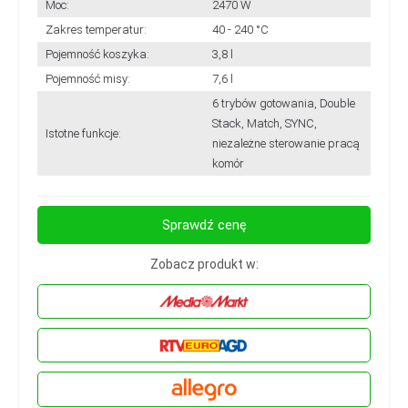
Moc:
2470 W
Zakres temperatur:
40 - 240 °C
Pojemność koszyka:
3,8 l
Pojemność misy:
7,6 l
6 trybów gotowania, Double
Stack, Match, SYNC,
Istotne funkcje:
niezależne sterowanie pracą
komór
Sprawdź cenę
Zobacz produkt w: