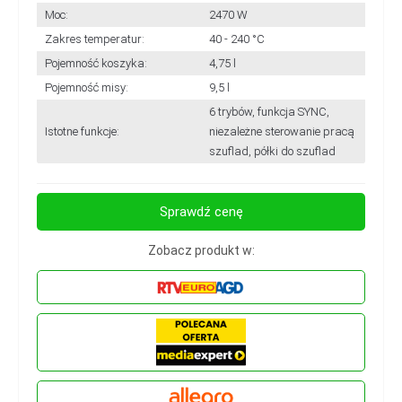
Moc:
2470 W
Zakres temperatur:
40 - 240 °C
Pojemność koszyka:
4,75 l
Pojemność misy:
9,5 l
6 trybów, funkcja SYNC,
Istotne funkcje:
niezależne sterowanie pracą
szuflad, półki do szuflad
Sprawdź cenę
Zobacz produkt w: