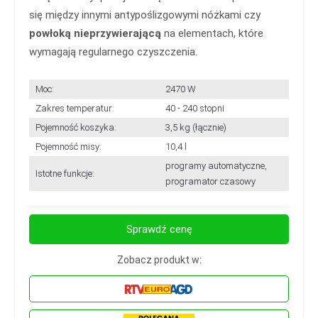
się między innymi antypoślizgowymi nóżkami czy
powłoką nieprzywierającą
na elementach, które
wymagają regularnego czyszczenia.
Moc:
2470 W
Zakres temperatur:
40 - 240 stopni
Pojemność koszyka:
3,5 kg (łącznie)
Pojemność misy:
10,4 l
programy automatyczne,
Istotne funkcje:
programator czasowy
Sprawdź cenę
Zobacz produkt w: