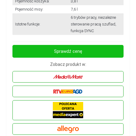
Pojemność koszyka:
3,8 l
Pojemność misy:
7,6 l
6 trybów pracy, niezależne
Istotne funkcje:
sterowanie pracą szuflad,
funkcja SYNC
Sprawdź cenę
Zobacz produkt w: