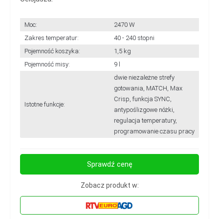
Moc:
2470 W
Zakres temperatur:
40 - 240 stopni
Pojemność koszyka:
1,5 kg
Pojemność misy:
9 l
dwie niezależne strefy
gotowania, MATCH, Max
Crisp, funkcja SYNC,
Istotne funkcje:
antypoślizgowe nóżki,
regulacja temperatury,
programowanie czasu pracy
Sprawdź cenę
Zobacz produkt w: