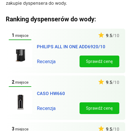
zakupie dyspensera do wody.
Ranking dyspenserów do wody:
1
9.5
/10
miejsce
PHILIPS ALL IN ONE ADD6920/10
Recenzja
Sprawdź cenę
2
9.5
/10
miejsce
CASO HW660
Recenzja
Sprawdź cenę
3
9.5
/10
miejsce