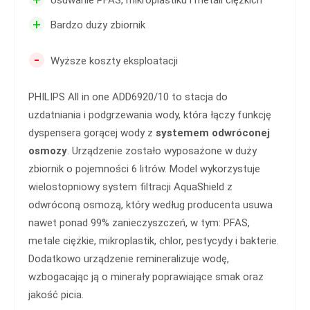
Usuwanie PFAS, mikroplastiku i metali ciężkich
+
Bardzo duży zbiornik
-
Wyższe koszty eksploatacji
PHILIPS All in one ADD6920/10 to stacja do
uzdatniania i podgrzewania wody, która łączy funkcję
dyspensera gorącej wody z
systemem odwróconej
osmozy
. Urządzenie zostało wyposażone w duży
zbiornik o pojemności 6 litrów. Model wykorzystuje
wielostopniowy system filtracji AquaShield z
odwróconą osmozą, który według producenta usuwa
nawet ponad 99% zanieczyszczeń, w tym: PFAS,
metale ciężkie, mikroplastik, chlor, pestycydy i bakterie.
Dodatkowo urządzenie remineralizuje wodę,
wzbogacając ją o minerały poprawiające smak oraz
jakość picia.