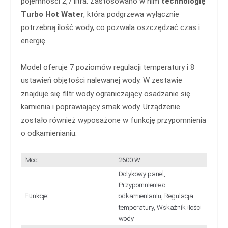
pojemności 2,7 litra. Zastosowano w nim
technologię
Turbo Hot Water
, która podgrzewa wyłącznie
potrzebną ilość wody, co pozwala oszczędzać czas i
energię.
Model oferuje 7 poziomów regulacji temperatury i 8
ustawień objętości nalewanej wody. W zestawie
znajduje się filtr wody ograniczający osadzanie się
kamienia i poprawiający smak wody. Urządzenie
zostało również wyposażone w funkcję przypomnienia
o odkamienianiu.
Moc:
2600 W
Dotykowy panel,
Przypomnienie o
Funkcje:
odkamienianiu, Regulacja
temperatury, Wskażnik ilości
wody