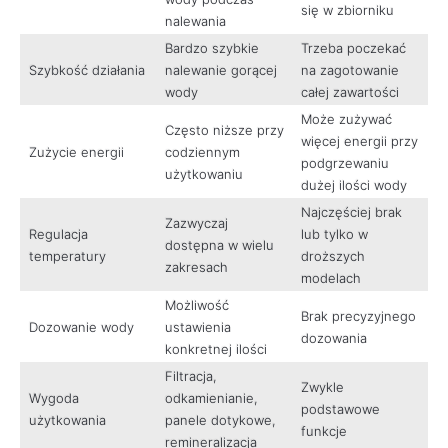
się w zbiorniku
nalewania
Bardzo szybkie
Trzeba poczekać
Szybkość działania
nalewanie gorącej
na zagotowanie
wody
całej zawartości
Może zużywać
Często niższe przy
więcej energii przy
Zużycie energii
codziennym
podgrzewaniu
użytkowaniu
dużej ilości wody
Najczęściej brak
Zazwyczaj
Regulacja
lub tylko w
dostępna w wielu
temperatury
droższych
zakresach
modelach
Możliwość
Brak precyzyjnego
Dozowanie wody
ustawienia
dozowania
konkretnej ilości
Filtracja,
Zwykle
Wygoda
odkamienianie,
podstawowe
użytkowania
panele dotykowe,
funkcje
remineralizacja