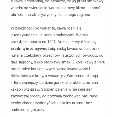
z kawą jednorodną, co oznacza, że jej profil smakowy
w pełni odzwierciedla warunki uprawy, klimat i sposób
obróbki charakterystyczny dla danego regionu.
W zależności od wariantu, kawa różni się
intensywnością i nutami smakowymi. Wersja
brazylijska oparta na 100% Arabice – wyróżnia się
średnią intensywnością
, niską kwasowością oraz
nutami czekolady, orzechów i suszonych owoców, co
daje łagodny, lekko słodkawy smak. Z kolei kawy z Peru
mogą mieć bardziej wyczuwalną kwasowość i
delikatniejsze body, a warianty z Wietnamu oferują
intensywniejszy, bardziej gorzki charakter z nutami
kakao i przypraw. Stopień palenia w tej serii jest
zazwyczaj średni, co pozwala zachować naturalne
cechy ziaren i wydobyć ich unikalny aromat bez
nadmiernej goryczy.