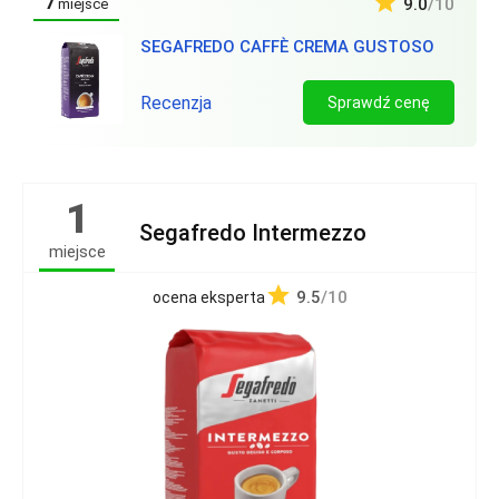
7
9.0
/10
miejsce
SEGAFREDO CAFFÈ CREMA GUSTOSO
Recenzja
Sprawdź cenę
1
Segafredo Intermezzo
miejsce
9.5
/10
ocena eksperta