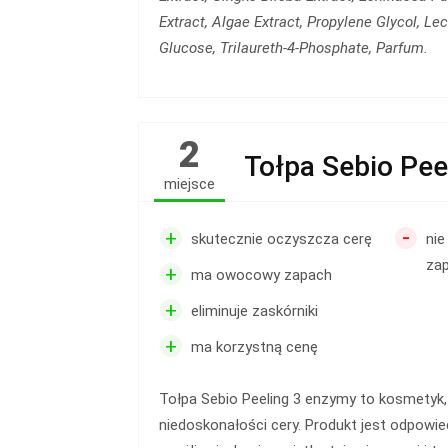
Extract, Algae Extract, Propylene Glycol, Lec
Glucose, Trilaureth-4-Phosphate, Parfum.
2
Tołpa Sebio Pee
miejsce
-
+
skutecznie oczyszcza cerę
nie
za
+
ma owocowy zapach
+
eliminuje zaskórniki
+
ma korzystną cenę
Tołpa Sebio Peeling 3 enzymy to kosmetyk
niedoskonałości cery. Produkt jest odpowie