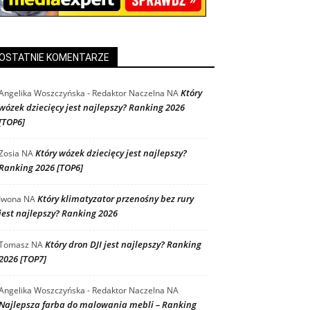
OSTATNIE KOMENTARZE
Który
Angelika Woszczyńska - Redaktor Naczelna
NA
wózek dziecięcy jest najlepszy? Ranking 2026
[TOP6]
Który wózek dziecięcy jest najlepszy?
Zosia
NA
Ranking 2026 [TOP6]
Który klimatyzator przenośny bez rury
Iwona
NA
jest najlepszy? Ranking 2026
Który dron DJI jest najlepszy? Ranking
Tomasz
NA
2026 [TOP7]
Angelika Woszczyńska - Redaktor Naczelna
NA
Najlepsza farba do malowania mebli – Ranking