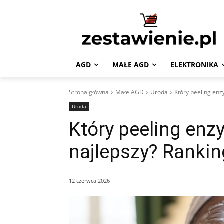
AGD
MAŁE AGD
ELEKTRONIKA
Strona główna
Małe AGD
Uroda
Który peeling enz
Uroda
Który peeling enz
najlepszy? Rankin
12 czerwca 2026