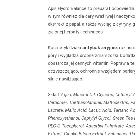
Apis Hydro Balance to preparat odpowiedni 
w tym również dla cery wrażliwej i naczynk
ekstrakt z papai, a także wyciąg z cytryny, g
zielonej herbaty i echinacea.
Kosmetyk działa
antybakteryjnie
, rozjaśn
pory i wygładza drobne zmarszczki. Dodatk
dostarcza jej cennych witamin. Poprawia też 
oczyszczająco, ochronnie względem bariery 
silnie nawilżająco.
Skład:
Aqua, Mineral Oil, Glycerin, Cetearyl 
Carbomer, Triethanolamine, Maltodextrin, Pa
Lactate, Malic Acid, Lactic Acid, Tartaric Aci
Phenoxyethanol, Caprylyl Glycol, Green Tea 
PEG-8, Tocopherol, Ascorbyl Palmitate, Asco
Extract, Gingko Biloba Extract, Echinacea P