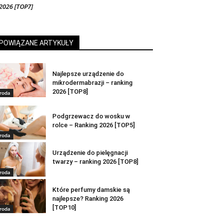
2026 [TOP7]
POWIĄZANE ARTYKUŁY
Najlepsze urządzenie do
mikrodermabrazji – ranking
2026 [TOP8]
roda
Podgrzewacz do wosku w
rolce – Ranking 2026 [TOP5]
roda
Urządzenie do pielęgnacji
twarzy – ranking 2026 [TOP8]
roda
Które perfumy damskie są
najlepsze? Ranking 2026
[TOP10]
roda