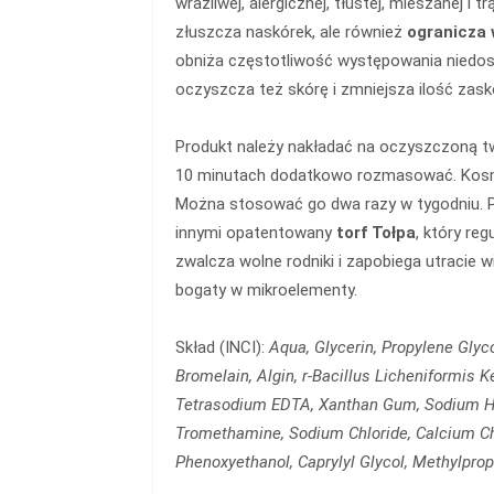
wrażliwej, alergicznej, tłustej, mieszanej i t
złuszcza naskórek, ale również
ogranicza 
obniża częstotliwość występowania niedos
oczyszcza też skórę i zmniejsza ilość zask
Produkt należy nakładać na oczyszczoną t
10 minutach dodatkowo rozmasować. Kosme
Można stosować go dwa razy w tygodniu. P
innymi opatentowany
torf Tołpa
, który re
zwalcza wolne rodniki i zapobiega utracie w
bogaty w mikroelementy.
Skład (INCI):
Aqua, Glycerin, Propylene Glyco
Bromelain, Algin, r-Bacillus Licheniformis K
Tetrasodium EDTA, Xanthan Gum, Sodium Hy
Tromethamine, Sodium Chloride, Calcium Chl
Phenoxyethanol, Caprylyl Glycol, Methylprop