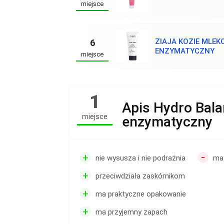
miejsce
ZIAJA KOZIE MLEK
6
ENZYMATYCZNY
miejsce
1
Apis Hydro Bala
miejsce
enzymatyczny
-
+
nie wysusza i nie podrażnia
ma
+
przeciwdziała zaskórnikom
+
ma praktyczne opakowanie
+
ma przyjemny zapach