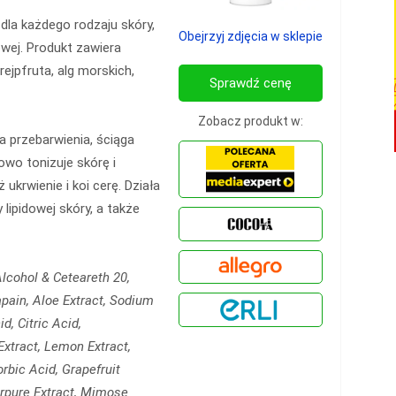
dla każdego rodzaju skóry,
Obejrzyj zdjęcia w sklepie
owej. Produkt zawiera
rejpfruta, alg morskich,
Sprawdź cenę
Zobacz produkt w:
ia przebarwienia, ściąga
owo tonizuje skórę i
ukrwienie i koi cerę. Działa
lipidowej skóry, a także
Alcohol & Ceteareth 20,
pain, Aloe Extract, Sodium
d, Citric Acid,
Extract, Lemon Extract,
rbic Acid, Grapefruit
urpure Extract, Mimose