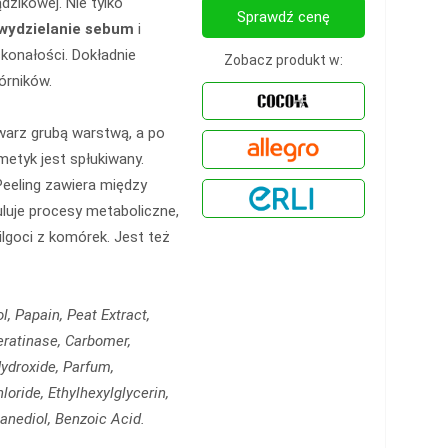
rądzikowej. Nie tylko
Sprawdź cenę
wydzielanie sebum
i
konałości. Dokładnie
Zobacz produkt w:
órników.
warz grubą warstwą, a po
tyk jest spłukiwany.
eeling zawiera między
guluje procesy metaboliczne,
ilgoci z komórek. Jest też
l, Papain, Peat Extract,
eratinase, Carbomer,
droxide, Parfum,
oride, Ethylhexylglycerin,
anediol, Benzoic Acid.