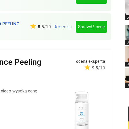
U
O PEELING
Sprawdź cenę
8.5
/10
Recenzja
U
nce Peeling
ocena eksperta
U
9.5
/10
U
 nieco wysoką cenę