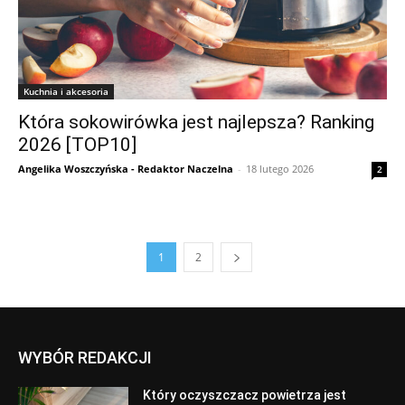
Kuchnia i akcesoria
Która sokowirówka jest najlepsza? Ranking
2026 [TOP10]
Angelika Woszczyńska - Redaktor Naczelna
-
18 lutego 2026
2
1
2
WYBÓR REDAKCJI
Który oczyszczacz powietrza jest