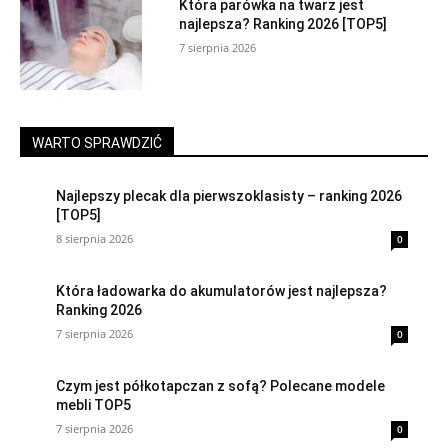
Która parówka na twarz jest
najlepsza? Ranking 2026 [TOP5]
7 sierpnia 2026
WARTO SPRAWDZIĆ
Najlepszy plecak dla pierwszoklasisty – ranking 2026
[TOP5]
8 sierpnia 2026
0
Która ładowarka do akumulatorów jest najlepsza?
Ranking 2026
7 sierpnia 2026
0
Czym jest półkotapczan z sofą? Polecane modele
mebli TOP5
7 sierpnia 2026
0