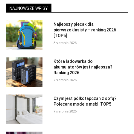
NAJNOWSZE WPISY
Najlepszy plecak dla
pierwszoklasisty – ranking 2026
[TOP5]
8 sierpnia 2026
Która ładowarka do
akumulatorów jest najlepsza?
Ranking 2026
7 sierpnia 2026
Czym jest półkotapczan z sofą?
Polecane modele mebli TOP5
7 sierpnia 2026