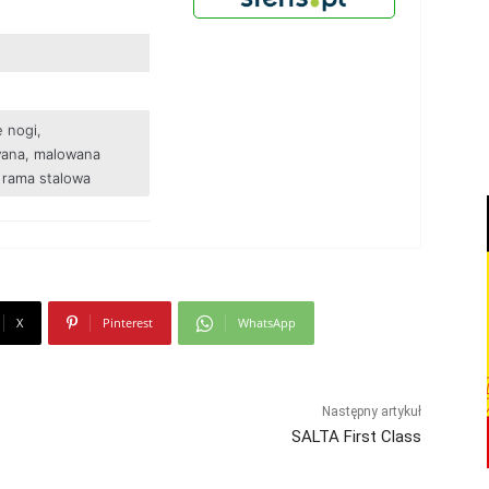
 nogi,
ana, malowana
rama stalowa
X
Pinterest
WhatsApp
Następny artykuł
SALTA First Class