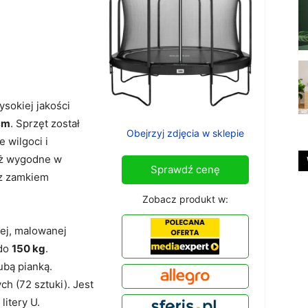
sokiej jakości
cm
. Sprzęt został
Obejrzyj zdjęcia w sklepie
 wilgoci i
eż wygodne w
Sprawdź cenę
 z zamkiem
Zobacz produkt w:
ej, malowanej
 do
150 kg
.
bą pianką.
h (72 sztuki). Jest
litery U.