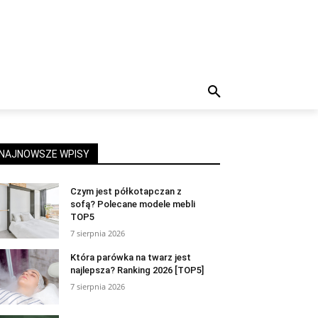
NAJNOWSZE WPISY
Czym jest półkotapczan z
sofą? Polecane modele mebli
TOP5
7 sierpnia 2026
Która parówka na twarz jest
najlepsza? Ranking 2026 [TOP5]
7 sierpnia 2026