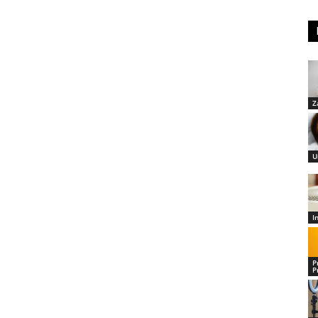
Z
U
I
P
P