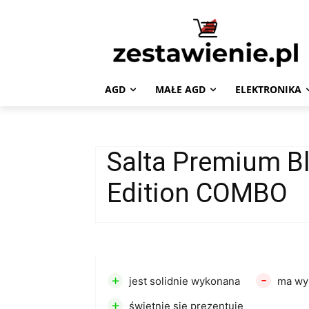
AGD
MAŁE AGD
ELEKTRONIKA
Salta Premium B
Edition COMBO
+
-
jest solidnie wykonana
ma wy
+
świetnie się prezentuje