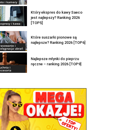
oto i kamery
Który ekspres do kawy Saeco
jest najlepszy? Ranking 2026
[TOP5]
kspresy i kawa
Które suszarki pionowe są
najlepsze? Ranking 2026 [TOP6]
rasowanie i
ielęgnacja ubrań
Najlepsze młynki do pieprzu
ręczne – ranking 2026 [TOP9]
uchnia i
kcesoria