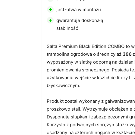
+
jest łatwa w montażu
+
gwarantuje doskonałą
stabilność
Salta Premium Black Edition COMBO to wy
trampolina ogrodowa o średnicy aż
396 
wyposażony w siatkę odporną na działanie
promieniowania słonecznego. Posiada t
użytkowaniu wejście w kształcie litery L,
błyskawicznym.
Produkt został wykonany z galwanizowan
proszkowo stali. Wytrzymuje obciążenie
Dysponuje słupkami zabezpieczonymi gru
Korzysta z podwójnych sprężyn stożkowyc
osadzony na czterech nogach w kształcie 