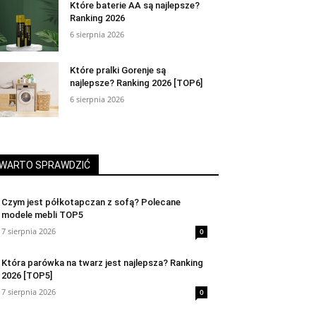
Które baterie AA są najlepsze?
Ranking 2026
6 sierpnia 2026
Które pralki Gorenje są
najlepsze? Ranking 2026 [TOP6]
6 sierpnia 2026
WARTO SPRAWDZIĆ
Czym jest półkotapczan z sofą? Polecane
modele mebli TOP5
7 sierpnia 2026
0
Która parówka na twarz jest najlepsza? Ranking
2026 [TOP5]
7 sierpnia 2026
0