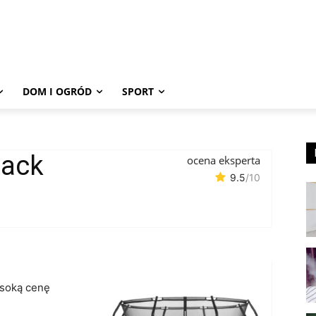
DOM I OGRÓD
SPORT
lack
ocena eksperta
9.5
/10
soką cenę