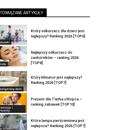
POWIĄZANE ARTYKUŁY
Który odkurzacz dla dzieci jest
najlepszy? Ranking 2026 [TOP6]
abawki
Najlepszy odkurzacz do
zaskórników – ranking 2026
[TOP8]
roda
Który klimator jest najlepszy?
Ranking 2026 [TOP7]
nteligentny dom
Prezent dla 7 latka chłopca –
ranking zabawek [TOP10]
romocje i
rezenty
Która lampa pierścieniowa jest
najlepsza? Ranking 2026 [TOP7]