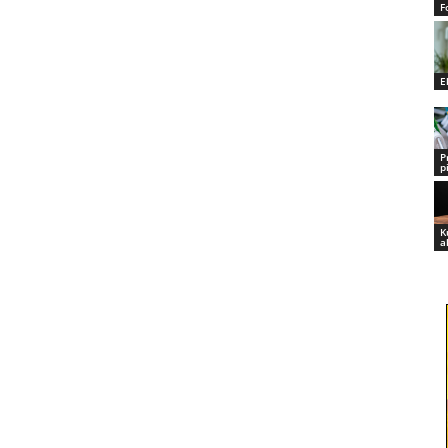
F
E
P
p
K
a