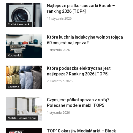
Najlepsze pralko-suszarki Bosch –
ranking 2026 [TOP4]
11 stycznia 2026
Pralki i suszarki
Która kuchnia indukcyjna wolnostojąca
60 cm jest najlepsza?
1 stycznia 2026
Kuchenki
Która poduszka elektryczna jest
najlepsza? Ranking 2026 [TOP5]
29 kwietnia 2026
Zdrowie
Czym jest półkotapczan z sofą?
Polecane modele mebli TOP5
1 stycznia 2026
Meble i oświetlenie
TOP10 okazji w MediaMarkt – Black