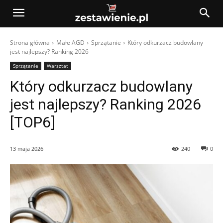
Strona główna
Małe AGD
Sprzątanie
Który odkurzacz budowlany
jest najlepszy? Ranking 2026
Sprzątanie
Warsztat
Który odkurzacz budowlany
jest najlepszy? Ranking 2026
[TOP6]
13 maja 2026
240
0