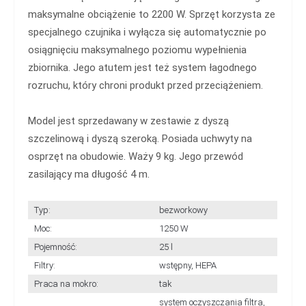
maksymalne obciążenie to 2200 W. Sprzęt korzysta ze
specjalnego czujnika i wyłącza się automatycznie po
osiągnięciu maksymalnego poziomu wypełnienia
zbiornika. Jego atutem jest też system łagodnego
rozruchu, który chroni produkt przed przeciążeniem.
Model jest sprzedawany w zestawie z dyszą
szczelinową i dyszą szeroką. Posiada uchwyty na
osprzęt na obudowie. Waży 9 kg. Jego przewód
zasilający ma długość 4 m.
Typ:
bezworkowy
Moc:
1250 W
Pojemność:
25 l
Filtry:
wstępny, HEPA
Praca na mokro:
tak
system oczyszczania filtra,