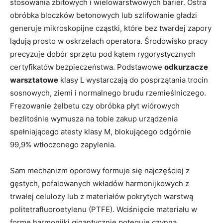
stosowania zbitowych i wielowarstwowych barier. Ostra
obróbka bloczków betonowych lub szlifowanie gładzi
generuje mikroskopijne cząstki, które bez twardej zapory
lądują prosto w oskrzelach operatora. Środowisko pracy
precyzuje dobór sprzętu pod kątem rygorystycznych
certyfikatów bezpieczeństwa. Podstawowe
odkurzacze
warsztatowe
klasy L wystarczają do posprzątania trocin
sosnowych, ziemi i normalnego brudu rzemieślniczego.
Frezowanie żelbetu czy obróbka płyt wiórowych
bezlitośnie wymusza na tobie zakup urządzenia
spełniającego atesty klasy M, blokującego odgórnie
99,9% wtłoczonego zapylenia.
Sam mechanizm oporowy formuje się najczęściej z
gęstych, pofalowanych wkładów harmonijkowych z
trwałej celulozy lub z materiałów pokrytych warstwą
politetrafluoroetylenu (PTFE). Wciśnięcie materiału w
formę harmonijki gigantycznie potęguje czynną