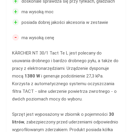
+
doskonale sprawdza się przy tynkach, gładziach
+
ma wysoką moc
+
posiada dobrej jakości akcesoria w zestawie
-
ma wysoką cenę
KÄRCHER NT 30/1 Tact Te L jest polecany do
usuwania drobnego i bardzo drobnego pyłu, a także do
pracy z elektronarzędziami. Urządzenie dysponuje
mocą
1380 W
i generuje podciśnienie 27,3 kPa.
Korzysta z automatycznego systemu oczyszczania
filtra TACT - silne uderzenie powietrza zwrotnego - o
dwóch poziomach mocy do wyboru.
Sprzęt jest wyposażony w zbiornik o pojemności
30
litrów
, zabezpieczony przed uderzeniami odpowiednio
wyprofilowanym zderzakiem. Produkt posiada kółka