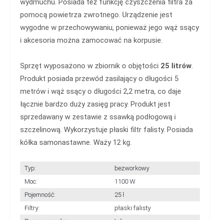
wydmuchu. Posiada też funkcję czyszczenia filtra za
pomocą powietrza zwrotnego. Urządzenie jest
wygodne w przechowywaniu, ponieważ jego wąż ssący
i akcesoria można zamocować na korpusie.
Sprzęt wyposażono w zbiornik o objętości
25 litrów
.
Produkt posiada przewód zasilający o długości 5
metrów i wąż ssący o długości 2,2 metra, co daje
łącznie bardzo duży zasięg pracy. Produkt jest
sprzedawany w zestawie z ssawką podłogową i
szczelinową. Wykorzystuje płaski filtr falisty. Posiada
kółka samonastawne. Waży 12 kg.
Typ:
bezworkowy
Moc:
1100 W
Pojemność:
25 l
Filtry:
płaski falisty