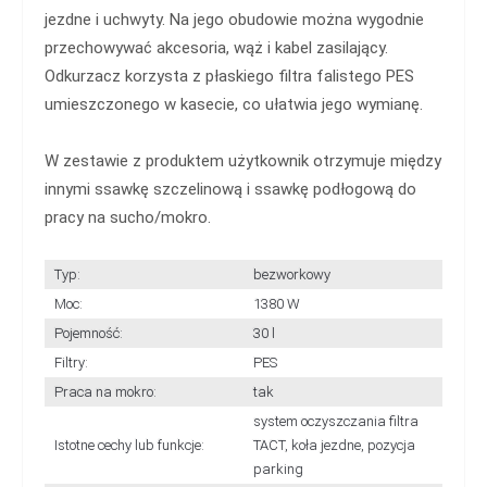
jezdne i uchwyty. Na jego obudowie można wygodnie
przechowywać akcesoria, wąż i kabel zasilający.
Odkurzacz korzysta z płaskiego filtra falistego PES
umieszczonego w kasecie, co ułatwia jego wymianę.
W zestawie z produktem użytkownik otrzymuje między
innymi ssawkę szczelinową i ssawkę podłogową do
pracy na sucho/mokro.
Typ:
bezworkowy
Moc:
1380 W
Pojemność:
30 l
Filtry:
PES
Praca na mokro:
tak
system oczyszczania filtra
Istotne cechy lub funkcje:
TACT, koła jezdne, pozycja
parking