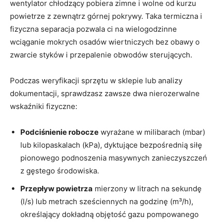
wentylator chłodzący pobiera zimne i wolne od kurzu
powietrze z zewnątrz górnej pokrywy. Taka termiczna i
fizyczna separacja pozwala ci na wielogodzinne
wciąganie mokrych osadów wiertniczych bez obawy o
zwarcie styków i przepalenie obwodów sterujących.
Podczas weryfikacji sprzętu w sklepie lub analizy
dokumentacji, sprawdzasz zawsze dwa nierozerwalne
wskaźniki fizyczne:
Podciśnienie robocze
wyrażane w milibarach (mbar)
lub kilopaskalach (kPa), dyktujące bezpośrednią siłę
pionowego podnoszenia masywnych zanieczyszczeń
z gęstego środowiska.
Przepływ powietrza
mierzony w litrach na sekundę
(l/s) lub metrach sześciennych na godzinę (m³/h),
określający dokładną objętość gazu pompowanego