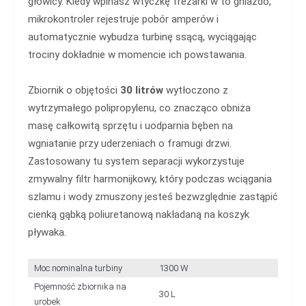
głowicy. Kiedy wpinasz wtyczkę frezarki w to gniazdo,
mikrokontroler rejestruje pobór amperów i
automatycznie wybudza turbinę ssącą, wyciągając
trociny dokładnie w momencie ich powstawania.
Zbiornik o objętości
30 litrów
wytłoczono z
wytrzymałego polipropylenu, co znacząco obniża
masę całkowitą sprzętu i uodparnia bęben na
wgniatanie przy uderzeniach o framugi drzwi.
Zastosowany tu system separacji wykorzystuje
zmywalny filtr harmonijkowy, który podczas wciągania
szlamu i wody zmuszony jesteś bezwzględnie zastąpić
cienką gąbką poliuretanową nakładaną na koszyk
pływaka.
Moc nominalna turbiny
1300 W
Pojemność zbiornika na
30 L
urobek