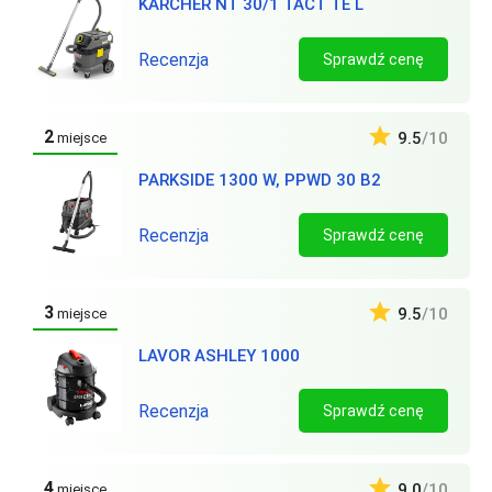
KARCHER NT 30/1 TACT TE L
Recenzja
Sprawdź cenę
2
9.5
/10
miejsce
PARKSIDE 1300 W, PPWD 30 B2
Recenzja
Sprawdź cenę
3
9.5
/10
miejsce
LAVOR ASHLEY 1000
Recenzja
Sprawdź cenę
4
9.0
/10
miejsce