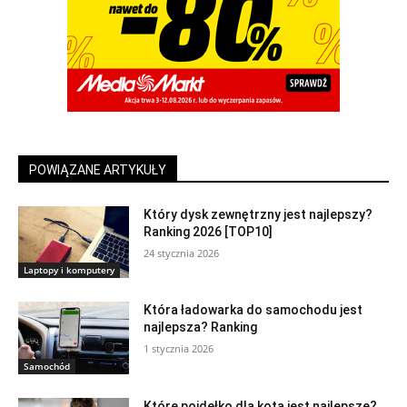
POWIĄZANE ARTYKUŁY
Który dysk zewnętrzny jest najlepszy?
Ranking 2026 [TOP10]
24 stycznia 2026
Laptopy i komputery
Która ładowarka do samochodu jest
najlepsza? Ranking
1 stycznia 2026
Samochód
Które poidełko dla kota jest najlepsze?