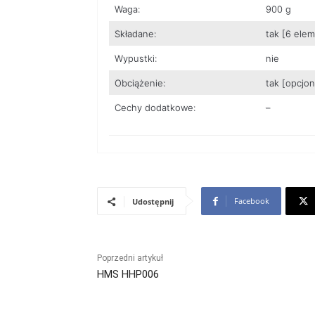
Waga:
900 g
Składane:
tak [6 ele
Wypustki:
nie
Obciążenie:
tak [opcjon
Cechy dodatkowe:
–
Facebook
Udostępnij
Poprzedni artykuł
HMS HHP006