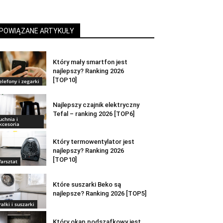
POWIĄZANE ARTYKUŁY
Który mały smartfon jest
najlepszy? Ranking 2026
[TOP10]
elefony i zegarki
Najlepszy czajnik elektryczny
Tefal – ranking 2026 [TOP6]
uchnia i
kcesoria
Który termowentylator jest
najlepszy? Ranking 2026
[TOP10]
arsztat
Które suszarki Beko są
najlepsze? Ranking 2026 [TOP5]
ralki i suszarki
Który okap podszafkowy jest