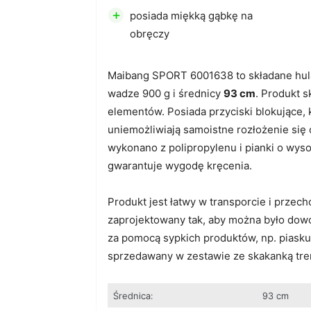
+
posiada miękką gąbkę na
obręczy
Maibang SPORT 6001638 to składane hul
wadze 900 g i średnicy
93 cm
. Produkt s
elementów. Posiada przyciski blokujące, 
uniemożliwiają samoistne rozłożenie się 
wykonano z polipropylenu i pianki o wyso
gwarantuje wygodę kręcenia.
Produkt jest łatwy w transporcie i przec
zaprojektowany tak, aby można było dowo
za pomocą sypkich produktów, np. piasku
sprzedawany w zestawie ze skakanką tr
Średnica:
93 cm