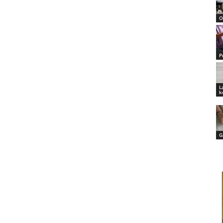
O
P
L
k
G