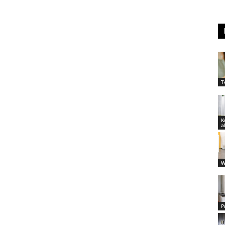
T
K
a
W
P