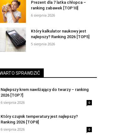
Prezent dla 7 latka chłopca –
ranking zabawek [TOP10]
6 sierpnia 2026
Który kalkulator naukowy jest
najlepszy? Ranking 2026 [TOP5]
5 sierpnia 2026
WARTO SPRAWDZIĆ
Najlepszy krem nawilżający do twarzy – ranking
2026 [TOP7]
6 sierpnia 2026
0
Który czujnik temperatury jest najlepszy?
Ranking 2026 [TOP8]
6 sierpnia 2026
0