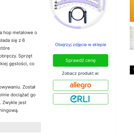
a hop metalowe o
kłada się z 6
Obejrzyj zdjęcia w sklepie
które
obręczy. Sprzęt
Sprawdź cenę
kiej gęstości, co
Zobacz produkt w:
howywaniu. Został
lnie dociążać go
. Zwykle jest
eningową.