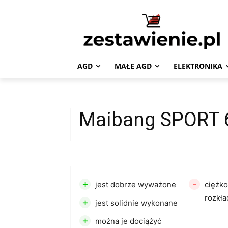
AGD
MAŁE AGD
ELEKTRONIKA
Maibang SPORT 
+
-
jest dobrze wyważone
ciężko
rozkła
+
jest solidnie wykonane
+
można je dociążyć