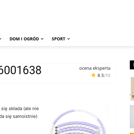
DOM I OGRÓD
SPORT
6001638
ocena eksperta
8.5
/10
 się składa (ale nie
da się samoistnie)