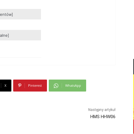
mentów]
alne]
X
Pinterest
WhatsApp
Następny artykuł
HMS HHW06