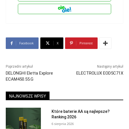
Facebook
X
Pinterest
Poprzedni artykuł
Następny artykuł
DELONGHI Eletta Explore
ELECTROLUX EOD5C71X
ECAM450.55.G
NAJNOWSZE WPISY
Które baterie AA są najlepsze?
Ranking 2026
6 sierpnia 2026