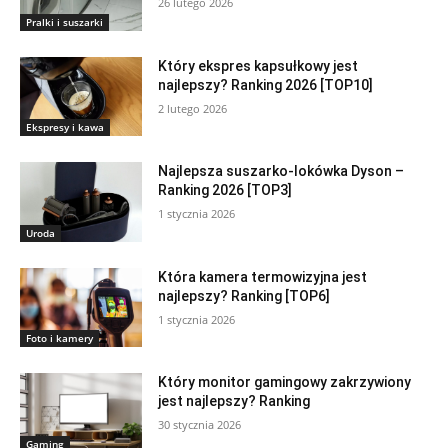
26 lutego 2026
Pralki i suszarki
Który ekspres kapsułkowy jest
najlepszy? Ranking 2026 [TOP10]
2 lutego 2026
Ekspresy i kawa
Najlepsza suszarko-lokówka Dyson –
Ranking 2026 [TOP3]
1 stycznia 2026
Uroda
Która kamera termowizyjna jest
najlepszy? Ranking [TOP6]
1 stycznia 2026
Foto i kamery
Który monitor gamingowy zakrzywiony
jest najlepszy? Ranking
30 stycznia 2026
Gaming