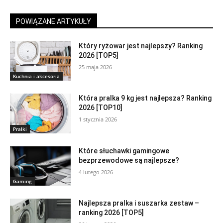
POWIĄZANE ARTYKUŁY
Który ryżowar jest najlepszy? Ranking
2026 [TOP5]
25 maja 2026
Kuchnia i akcesoria
Która pralka 9 kg jest najlepsza? Ranking
2026 [TOP10]
1 stycznia 2026
Pralki
Które słuchawki gamingowe
bezprzewodowe są najlepsze?
4 lutego 2026
Gaming
Najlepsza pralka i suszarka zestaw –
ranking 2026 [TOP5]