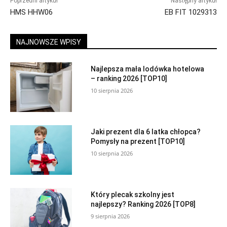
Poprzedni artykuł
Następny artykuł
HMS HHW06
EB FIT 1029313
NAJNOWSZE WPISY
Najlepsza mała lodówka hotelowa
– ranking 2026 [TOP10]
10 sierpnia 2026
Jaki prezent dla 6 latka chłopca?
Pomysły na prezent [TOP10]
10 sierpnia 2026
Który plecak szkolny jest
najlepszy? Ranking 2026 [TOP8]
9 sierpnia 2026