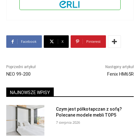
Facebook
X
Pinterest
Poprzedni artykuł
Następny artykuł
NEO 99-200
Fenix HM65R
NAJNOWSZE WPISY
Czym jest półkotapczan z sofą?
Polecane modele mebli TOP5
7 sierpnia 2026