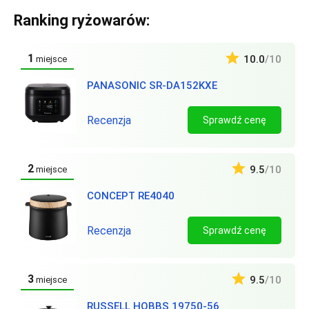
Ranking ryżowarów:
1
10.0
/10
miejsce
PANASONIC SR-DA152KXE
Recenzja
Sprawdź cenę
2
9.5
/10
miejsce
CONCEPT RE4040
Recenzja
Sprawdź cenę
3
9.5
/10
miejsce
RUSSELL HOBBS 19750-56