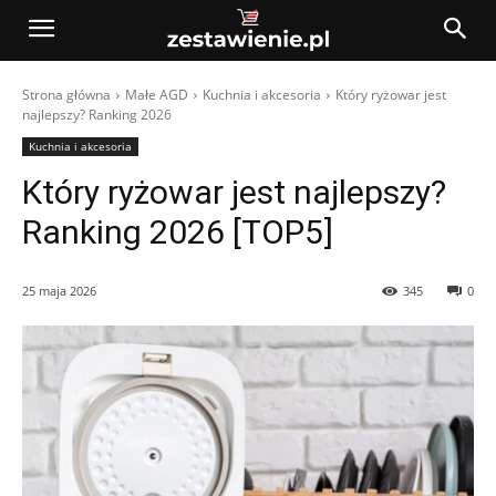
Strona główna
Małe AGD
Kuchnia i akcesoria
Który ryżowar jest
najlepszy? Ranking 2026
Kuchnia i akcesoria
Który ryżowar jest najlepszy?
Ranking 2026 [TOP5]
25 maja 2026
345
0