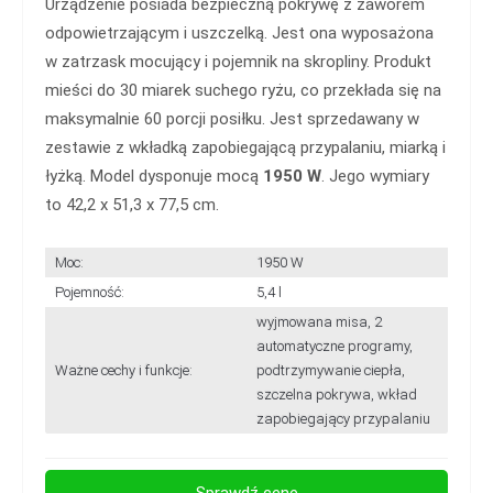
Urządzenie posiada bezpieczną pokrywę z zaworem
odpowietrzającym i uszczelką. Jest ona wyposażona
w zatrzask mocujący i pojemnik na skropliny. Produkt
mieści do 30 miarek suchego ryżu, co przekłada się na
maksymalnie 60 porcji posiłku. Jest sprzedawany w
zestawie z wkładką zapobiegającą przypalaniu, miarką i
łyżką. Model dysponuje mocą
1950 W
. Jego wymiary
to 42,2 x 51,3 x 77,5 cm.
Moc:
1950 W
Pojemność:
5,4 l
wyjmowana misa, 2
automatyczne programy,
Ważne cechy i funkcje:
podtrzymywanie ciepła,
szczelna pokrywa, wkład
zapobiegający przypalaniu
Sprawdź cenę