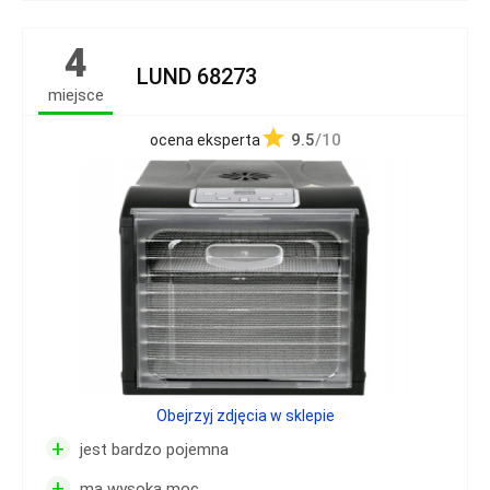
4
LUND 68273
miejsce
9.5
/10
ocena eksperta
Obejrzyj zdjęcia w sklepie
+
jest bardzo pojemna
+
ma wysoką moc