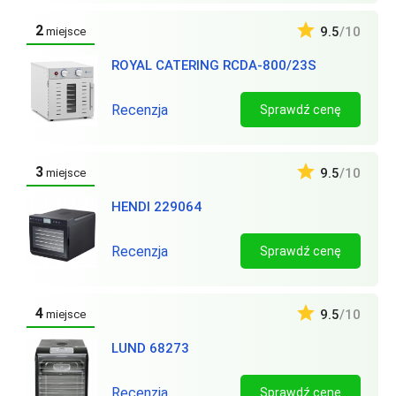
2
9.5
/10
miejsce
ROYAL CATERING RCDA-800/23S
Recenzja
Sprawdź cenę
3
9.5
/10
miejsce
HENDI 229064
Recenzja
Sprawdź cenę
4
9.5
/10
miejsce
LUND 68273
Recenzja
Sprawdź cenę