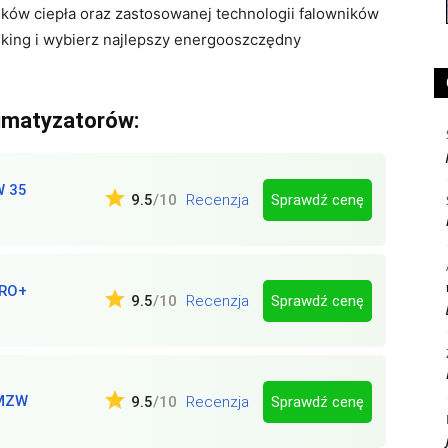
ków ciepła oraz zastosowanej technologii falowników
king i wybierz najlepszy energooszczędny
imatyzatorów:
W 35
Sprawdź cenę
9.5
/10
Recenzja
PRO+
Sprawdź cenę
9.5
/10
Recenzja
 MZW
Sprawdź cenę
9.5
/10
Recenzja