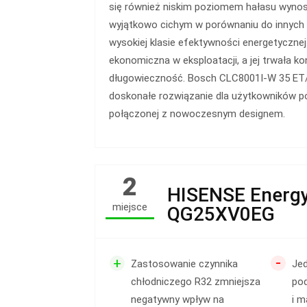
się również niskim poziomem hałasu wynos
wyjątkowo cichym w porównaniu do innych m
wysokiej klasie efektywności energetyczne
ekonomiczna w eksploatacji, a jej trwała k
długowieczność. Bosch CLC8001I-W 35 ET
doskonałe rozwiązanie dla użytkowników p
połączonej z nowoczesnym designem.
2
HISENSE Energ
miejsce
QG25XV0EG
-
+
Zastosowanie czynnika
Je
chłodniczego R32 zmniejsza
po
negatywny wpływ na
i 