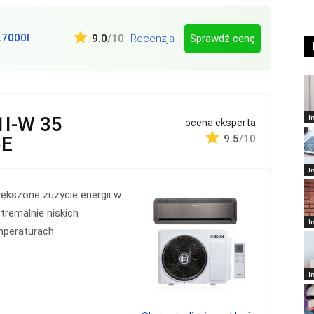
7000I
Sprawdź cenę
9.0
/10
Recenzja
I
I-W 35
ocena eksperta
5E
9.5
/10
I
ększone zużycie energii w
tremalnie niskich
I
mperaturach
I