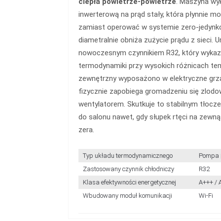
ciepła powietrze-powietrze
. Maszyna wy
inwerterową na prąd stały, która płynnie mo
zamiast operować w systemie zero-jedyn
diametralnie obniża zużycie prądu z sieci. 
nowoczesnym czynnikiem R32, który wykaz
termodynamiki przy wysokich różnicach te
zewnętrzny wyposażono w elektryczne grzał
fizycznie zapobiega gromadzeniu się zlodo
wentylatorem. Skutkuje to stabilnym tłocz
do salonu nawet, gdy słupek rtęci na zewną
zera.
Typ układu termodynamicznego
Pompa p
Zastosowany czynnik chłodniczy
R32
Klasa efektywności energetycznej
A+++ / 
Wbudowany moduł komunikacji
Wi-Fi