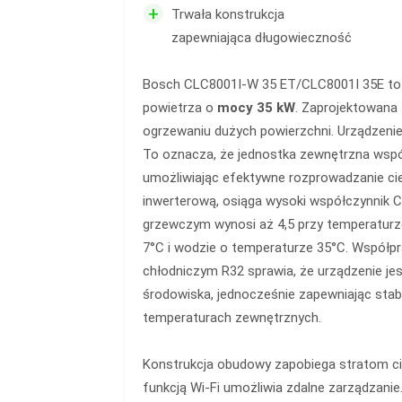
+
Trwała konstrukcja
zapewniająca długowieczność
Bosch CLC8001I-W 35 ET/CLC8001I 35E to
powietrza o
mocy 35 kW
. Zaprojektowana
ogrzewaniu dużych powierzchni. Urządzenie d
To oznacza, że jednostka zewnętrzna wspó
umożliwiając efektywne rozprowadzanie cie
inwerterową, osiąga wysoki współczynnik CO
grzewczym wynosi aż 4,5 przy temperatur
7°C i wodzie o temperaturze 35°C. Współpr
chłodniczym R32 sprawia, że urządzenie jest
środowiska, jednocześnie zapewniając stabi
temperaturach zewnętrznych.
Konstrukcja obudowy zapobiega stratom cie
funkcją Wi-Fi umożliwia zdalne zarządzanie