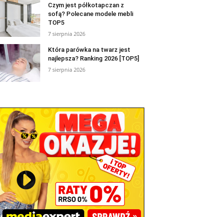
Czym jest półkotapczan z
sofą? Polecane modele mebli
TOP5
7 sierpnia 2026
Która parówka na twarz jest
najlepsza? Ranking 2026 [TOP5]
7 sierpnia 2026