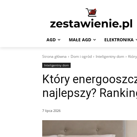
AGD
MAŁE AGD
ELEKTRONIKA
Strona główna
Dom i ogród
Inteligentny dom
Który
Inteligentny dom
Który energooszcz
najlepszy? Ranki
7 lipca 2026