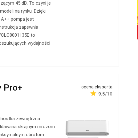
zącym 45 dB. To czyni je
odeli na rynku. Dzięki
j A++ pompa jest
onstrukcja zapewnia
/CLC8001I 35E to
oszukujących wydajności
y Pro+
ocena eksperta
9.5
/10
dnostka zewnętrzna
ddawana skrajnym mrozom
maksymalnym obrotom