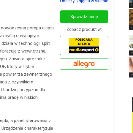
Obejrzyj zdjęcia w sklepie
I
Sprawdź cenę
I
 nowoczesna pompa ciepła
Zobacz produkt w:
 z myślą o wydajnym
ziała w technologii split.
łpracuje z wewnętrzną,
I
pła. Zawiera sprężarkę
P, który w trybie
ze powietrza zewnętrznego
I
aca z czynnikiem
 bardziej przyjazne dla
lną pracę w niskich
pła, a panel sterowania z
. Urządzenie charakteryzuje