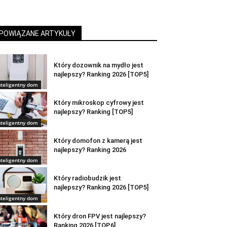
POWIĄZANE ARTYKUŁY
Który dozownik na mydło jest
najlepszy? Ranking 2026 [TOP5]
nteligentny dom
Który mikroskop cyfrowy jest
najlepszy? Ranking [TOP5]
nteligentny dom
Który domofon z kamerą jest
najlepszy? Ranking 2026
nteligentny dom
Który radiobudzik jest
najlepszy? Ranking 2026 [TOP5]
nteligentny dom
Który dron FPV jest najlepszy?
Ranking 2026 [TOP6]