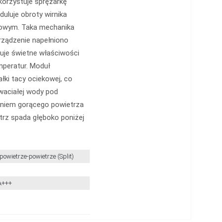
korzystuje sprężarkę
duluje obroty wirnika
kowym. Taka mechanika
Urządzenie napełniono
uje świetne właściwości
mperatur. Moduł
ki tacy ociekowej, co
waciałej wody pod
eniem gorącego powietrza
trz spada głęboko poniżej
owietrze-powietrze (Split)
A+++