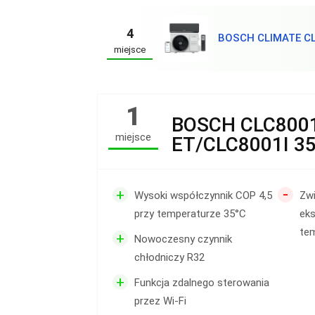
4
BOSCH CLIMATE CL
miejsce
1
BOSCH CLC8001
miejsce
ET/CLC8001I 3
-
+
Wysoki współczynnik COP 4,5
Zwi
przy temperaturze 35°C
eks
te
+
Nowoczesny czynnik
chłodniczy R32
+
Funkcja zdalnego sterowania
przez Wi-Fi