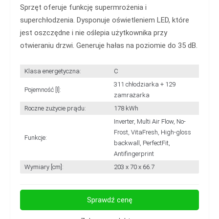
Sprzęt oferuje funkcję supermrożenia i
superchłodzenia. Dysponuje oświetleniem LED, które
jest oszczędne i nie oślepia użytkownika przy
otwieraniu drzwi. Generuje hałas na poziomie do 35 dB.
Klasa energetyczna:
C
311 chłodziarka + 129
Pojemność [l]:
zamrażarka
Roczne zużycie prądu:
178 kWh
Inverter, Multi Air Flow, No-
Frost, VitaFresh, High-gloss
Funkcje:
backwall, PerfectFit,
Antifingerprint
Wymiary [cm]:
203 x 70 x 66.7
Sprawdź cenę