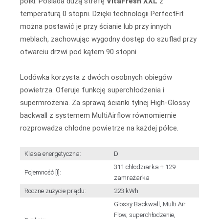
półki. Posiada dużą strefę
VitaFresh XXL
z
temperaturą 0 stopni. Dzięki technologii PerfectFit
można postawić je przy ścianie lub przy innych
meblach, zachowując wygodny dostęp do szuflad przy
otwarciu drzwi pod kątem 90 stopni.
Lodówka korzysta z dwóch osobnych obiegów
powietrza. Oferuje funkcję superchłodzenia i
supermrożenia. Za sprawą ścianki tylnej High-Glossy
backwall z systemem MultiAirflow równomiernie
rozprowadza chłodne powietrze na każdej półce.
Klasa energetyczna:
D
311 chłodziarka + 129
Pojemność [l]:
zamrażarka
Roczne zużycie prądu:
223 kWh
Glossy Backwall, Multi Air
Flow, superchłodzenie,