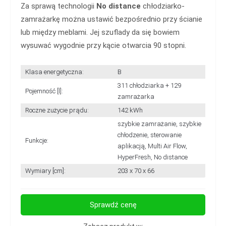
Za sprawą technologii
No distance
chłodziarko-
zamrażarkę można ustawić bezpośrednio przy ścianie
lub między meblami. Jej szuflady da się bowiem
wysuwać wygodnie przy kącie otwarcia 90 stopni.
Klasa energetyczna:
B
311 chłodziarka + 129
Pojemność [l]:
zamrażarka
Roczne zużycie prądu:
142 kWh
szybkie zamrażanie, szybkie
chłodzenie, sterowanie
Funkcje:
aplikacją, Multi Air Flow,
HyperFresh, No distance
Wymiary [cm]:
203 x 70 x 66
Sprawdź cenę