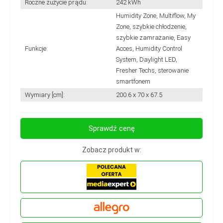
Roczne zużycie prądu:
242 kWh
Humidity Zone, Multiflow, My
Zone, szybkie chłodzenie,
szybkie zamrażanie, Easy
Funkcje:
Acces, Humidity Control
System, Daylight LED,
Fresher Techs, sterowanie
smartfonem
Wymiary [cm]:
200.6 x 70 x 67.5
Sprawdź cenę
Zobacz produkt w: