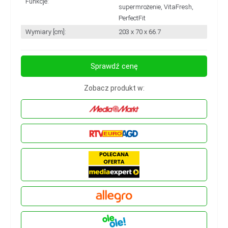
Funkcje:
supermrożenie, VitaFresh,
PerfectFit
Wymiary [cm]:
203 x 70 x 66.7
Sprawdź cenę
Zobacz produkt w: