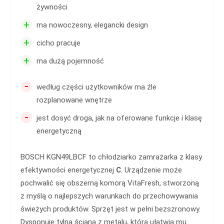
żywności
+
ma nowoczesny, elegancki design
+
cicho pracuje
+
ma dużą pojemność
-
według części użytkowników ma źle
rozplanowane wnętrze
-
jest dosyć droga, jak na oferowane funkcje i klasę
energetyczną
BOSCH KGN49LBCF to chłodziarko zamrażarka z klasy
efektywności energetycznej
C
. Urządzenie może
pochwalić się obszerną komorą VitaFresh, stworzoną
z myślą o najlepszych warunkach do przechowywania
świeżych produktów. Sprzęt jest w pełni bezszronowy.
Dysponuje tylną ścianą z metalu, która ułatwia mu