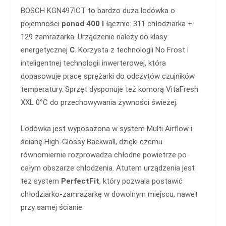
BOSCH KGN497ICT to bardzo duża lodówka o
pojemności
ponad 400 l
łącznie: 311 chłodziarka +
129 zamrażarka. Urządzenie należy do klasy
energetycznej
C
. Korzysta z technologii No Frost i
inteligentnej technologii inwerterowej, która
dopasowuje pracę sprężarki do odczytów czujników
temperatury. Sprzęt dysponuje też komorą VitaFresh
XXL 0°C do przechowywania żywności świeżej.
Lodówka jest wyposażona w system Multi Airflow i
ścianę High-Glossy Backwall, dzięki czemu
równomiernie rozprowadza chłodne powietrze po
całym obszarze chłodzenia. Atutem urządzenia jest
też system
PerfectFit
, który pozwala postawić
chłodziarko-zamrażarkę w dowolnym miejscu, nawet
przy samej ścianie.