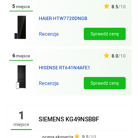
5
8.5
/10
miejsce
HAIER HTW7720DNGB
Recenzja
Sprawdź cenę
6
8.0
/10
miejsce
HISENSE RT641N4AFE1
Recenzja
Sprawdź cenę
1
SIEMENS KG49NSBBF
miejsce
9.5
/10
ocena eksperta