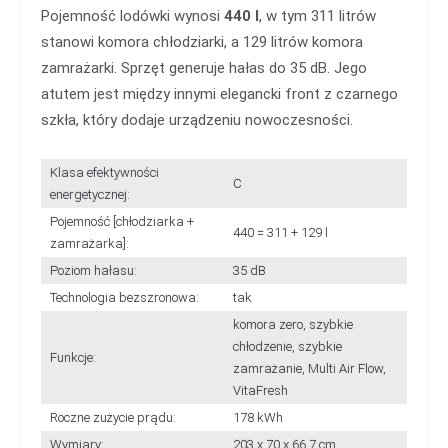
Pojemność lodówki wynosi
440 l
, w tym 311 litrów
stanowi komora chłodziarki, a 129 litrów komora
zamrażarki. Sprzęt generuje hałas do 35 dB. Jego
atutem jest między innymi elegancki front z czarnego
szkła, który dodaje urządzeniu nowoczesności.
Klasa efektywności
C
energetycznej:
Pojemność [chłodziarka +
440 = 311 + 129 l
zamrażarka]:
Poziom hałasu:
35 dB
Technologia bezszronowa:
tak
komora zero, szybkie
chłodzenie, szybkie
Funkcje:
zamrażanie, Multi Air Flow,
VitaFresh
Roczne zużycie prądu:
178 kWh
Wymiary:
203 x 70 x 66.7 cm