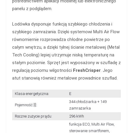
pośrednictwem aplikacji mobilnej lub elektronicznego
panelu z podglądem.
Lodówka dysponuje funkcją szybkiego chłodzenia i
szybkiego zamrażania. Dzięki systemowi Multi Air Flow
równomiernie rozprowadza chłodne powietrze po
całym wnętrzu, a dzięki tylnej ścianie metalowej (Metal
Tech Cooling) lepiej utrzymuje niską temperaturę na
stałym poziomie. Sprzęt jest wyposażony w szufladę z
regulacją poziomu wilgotności
FreshCrisper
. Jego
atut stanowią również metalowe prowadnice szuflad.
Klasa energetyczna:
E
344 chłodziarka + 149
Pojemność [l]:
zamrażarka
Roczne zużycie prądu:
296 kWh
funkcja ECO, Multi Air Flow,
sterowanie smartfonem,