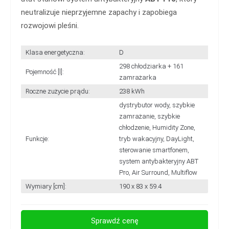
neutralizuje nieprzyjemne zapachy i zapobiega
rozwojowi pleśni.
Klasa energetyczna:
D
298 chłodziarka + 161
Pojemność [l]:
zamrażarka
Roczne zużycie prądu:
238 kWh
dystrybutor wody, szybkie
zamrażanie, szybkie
chłodzenie, Humidity Zone,
Funkcje:
tryb wakacyjny, DayLight,
sterowanie smartfonem,
system antybakteryjny ABT
Pro, Air Surround, Multiflow
Wymiary [cm]:
190 x 83 x 59.4
Sprawdź cenę