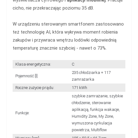
wyświetlacza cyfrowego i
aplikacji mobilnej
. Pracuje
cicho, nie przekraczając poziomu 35 dB.
W urządzeniu sterowanym smartfonem zastosowano
też technologię AI, która wykrywa moment robienia
zakupów i przywraca wnętrzu lodówki odpowiednią
temperaturę znacznie szybciej - nawet o 73%.
Klasa energetyczna:
C
235 chłodziarka + 117
Pojemność [l]:
zamrażarka
Roczne zużycie prądu:
171 kWh
szybkie zamrażanie, szybkie
chłodzenie, sterowanie
aplikacją, funkcja wakacje,
Funkcje:
Humidity Zone, My Zone,
wymuszona cyrkulacja
powietrza, Multiflow