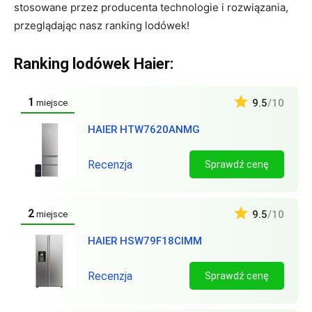
stosowane przez producenta technologie i rozwiązania,
przeglądając nasz ranking lodówek!
Ranking lodówek Haier:
1
9.5
/10
miejsce
HAIER HTW7620ANMG
Recenzja
Sprawdź cenę
2
9.5
/10
miejsce
HAIER HSW79F18CIMM
Recenzja
Sprawdź cenę