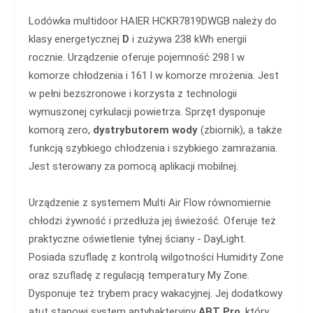
Lodówka multidoor HAIER HCKR7819DWGB należy do
klasy energetycznej
D
i zużywa 238 kWh energii
rocznie. Urządzenie oferuje pojemność 298 l w
komorze chłodzenia i 161 l w komorze mrożenia. Jest
w pełni bezszronowe i korzysta z technologii
wymuszonej cyrkulacji powietrza. Sprzęt dysponuje
komorą zero,
dystrybutorem wody
(zbiornik), a także
funkcją szybkiego chłodzenia i szybkiego zamrażania.
Jest sterowany za pomocą aplikacji mobilnej.
Urządzenie z systemem Multi Air Flow równomiernie
chłodzi żywność i przedłuża jej świeżość. Oferuje też
praktyczne oświetlenie tylnej ściany - DayLight.
Posiada szufladę z kontrolą wilgotności Humidity Zone
oraz szufladę z regulacją temperatury My Zone.
Dysponuje też trybem pracy wakacyjnej. Jej dodatkowy
atut stanowi system antybakteryjny
ABT Pro
, który