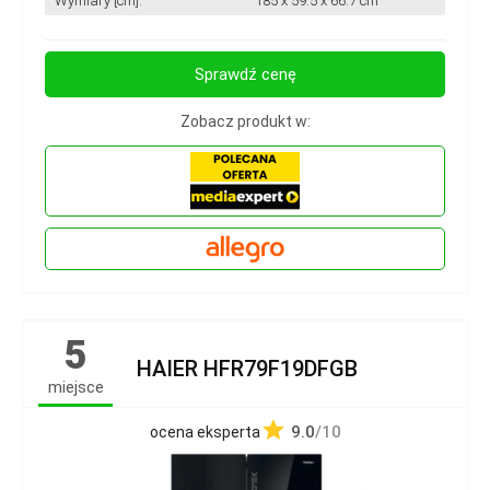
Wymiary [cm]:
185 x 59.5 x 66.7 cm
Sprawdź cenę
Zobacz produkt w:
5
HAIER HFR79F19DFGB
miejsce
9.0
/10
ocena eksperta