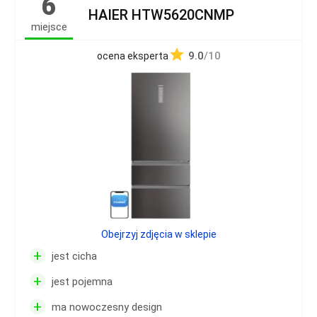
6
HAIER HTW5620CNMP
miejsce
9.0
/10
ocena eksperta
Obejrzyj zdjęcia w sklepie
+
jest cicha
+
jest pojemna
+
ma nowoczesny design