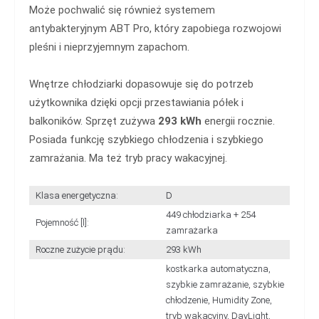
Może pochwalić się również systemem
antybakteryjnym ABT Pro, który zapobiega rozwojowi
pleśni i nieprzyjemnym zapachom.
Wnętrze chłodziarki dopasowuje się do potrzeb
użytkownika dzięki opcji przestawiania półek i
balkoników. Sprzęt zużywa
293 kWh
energii rocznie.
Posiada funkcję szybkiego chłodzenia i szybkiego
zamrażania. Ma też tryb pracy wakacyjnej.
Klasa energetyczna:
D
449 chłodziarka + 254
Pojemność [l]:
zamrażarka
Roczne zużycie prądu:
293 kWh
kostkarka automatyczna,
szybkie zamrażanie, szybkie
chłodzenie, Humidity Zone,
tryb wakacyjny, DayLight,