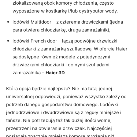
zlokalizowaną obok komory chłodzenia, często
wyposażone w kostkarkę i/lub dystrybutor wody,
lodówki Multidoor – z czterema drzwiczkami (jedna
para otwiera chłodziarkę, druga zamrażalnik),
lodówki French door – łączą podwójne drzwiczki
chłodziarki z zamrażarką szufladową. W ofercie Haier
są dostępne również modele z pojedynczymi
drzwiczkami chłodziarki i dolnymi szufladami
zamrażalnika –
Haier 3D
.
Która opcja będzie najlepsza? Nie ma tutaj jednej
uniwersalnej odpowiedzi, ponieważ wszystko zależy od
potrzeb danego gospodarstwa domowego. Lodówki
jednodrzwiowe i dwudrzwiowe są z reguły mniejsze i
tańsze. Nie potrzebują też tak dużej ilości wolnej
przestrzeni na otwieranie drzwiczek. Najczęściej
posiadają znacznie mniejszą komorę mrożenia niż