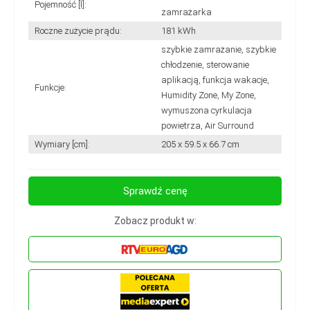
Pojemność [l]:
zamrażarka
Roczne zużycie prądu:
181 kWh
szybkie zamrażanie, szybkie
chłodzenie, sterowanie
aplikacją, funkcja wakacje,
Funkcje:
Humidity Zone, My Zone,
wymuszona cyrkulacja
powietrza, Air Surround
Wymiary [cm]:
205 x 59.5 x 66.7 cm
Sprawdź cenę
Zobacz produkt w: