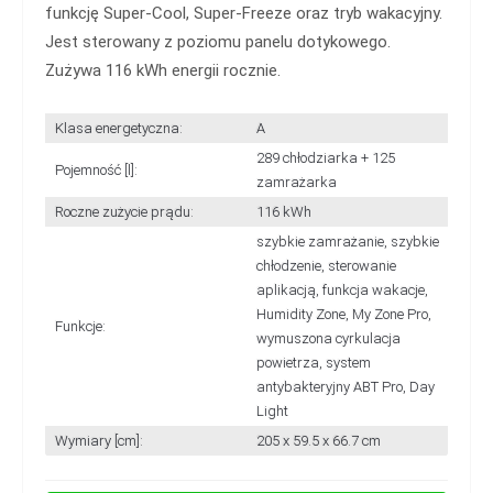
funkcję Super-Cool, Super-Freeze oraz tryb wakacyjny.
Jest sterowany z poziomu panelu dotykowego.
Zużywa 116 kWh energii rocznie.
Klasa energetyczna:
A
289 chłodziarka + 125
Pojemność [l]:
zamrażarka
Roczne zużycie prądu:
116 kWh
szybkie zamrażanie, szybkie
chłodzenie, sterowanie
aplikacją, funkcja wakacje,
Humidity Zone, My Zone Pro,
Funkcje:
wymuszona cyrkulacja
powietrza, system
antybakteryjny ABT Pro, Day
Light
Wymiary [cm]:
205 x 59.5 x 66.7 cm