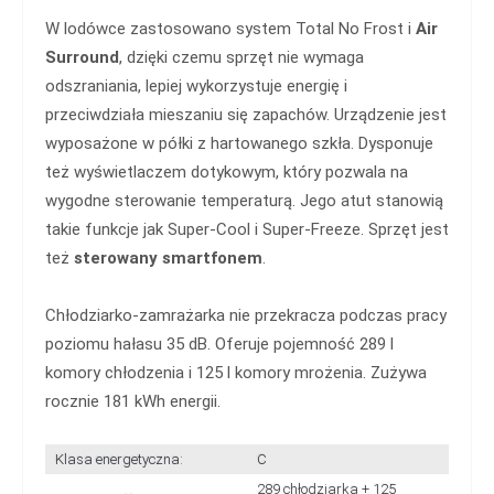
W lodówce zastosowano system Total No Frost i
Air
Surround
, dzięki czemu sprzęt nie wymaga
odszraniania, lepiej wykorzystuje energię i
przeciwdziała mieszaniu się zapachów. Urządzenie jest
wyposażone w półki z hartowanego szkła. Dysponuje
też wyświetlaczem dotykowym, który pozwala na
wygodne sterowanie temperaturą. Jego atut stanowią
takie funkcje jak Super-Cool i Super-Freeze. Sprzęt jest
też
sterowany smartfonem
.
Chłodziarko-zamrażarka nie przekracza podczas pracy
poziomu hałasu 35 dB. Oferuje pojemność 289 l
komory chłodzenia i 125 l komory mrożenia. Zużywa
rocznie 181 kWh energii.
Klasa energetyczna:
C
289 chłodziarka + 125