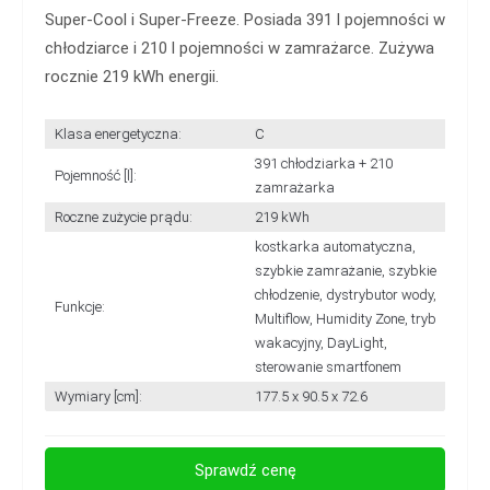
Super-Cool i Super-Freeze. Posiada 391 l pojemności w
chłodziarce i 210 l pojemności w zamrażarce. Zużywa
rocznie 219 kWh energii.
Klasa energetyczna:
C
391 chłodziarka + 210
Pojemność [l]:
zamrażarka
Roczne zużycie prądu:
219 kWh
kostkarka automatyczna,
szybkie zamrażanie, szybkie
chłodzenie, dystrybutor wody,
Funkcje:
Multiflow, Humidity Zone, tryb
wakacyjny, DayLight,
sterowanie smartfonem
Wymiary [cm]:
177.5 x 90.5 x 72.6
Sprawdź cenę