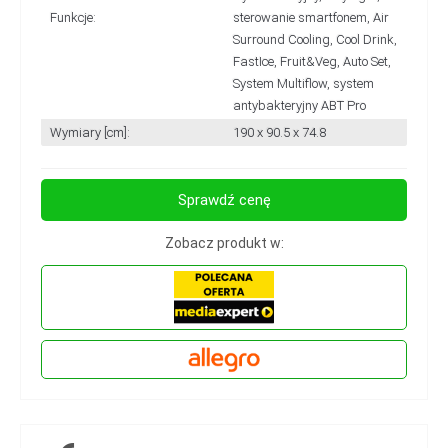
Funkcje:
sterowanie smartfonem, Air
Surround Cooling, Cool Drink,
FastIce, Fruit&Veg, Auto Set,
System Multiflow, system
antybakteryjny ABT Pro
Wymiary [cm]:
190 x 90.5 x 74.8
Sprawdź cenę
Zobacz produkt w: