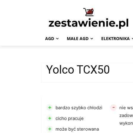
AGD
MAŁE AGD
ELEKTRONIKA
Yolco TCX50
+
-
bardzo szybko chłodzi
nie ws
zadowo
+
cicho pracuje
wykon
+
może być sterowana