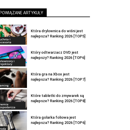
POWIĄZANE ARTYKUŁY
Która drylownica do wiśni jest
najlepsza? Ranking 2026 [TOP5]
uchnia i
kcesoria
Który odtwarzacz DVD jest
najlepszy? Ranking 2026 [TOP6]
elewizory i
rojektory
Która gra na Xbox jest
najlepsza? Ranking 2026 [TOP7]
aming
Które tabletki do zmywarek są
najlepsze? Ranking 2026 [TOP8]
hemia
ospodarcza
Która golarka foliowa jest
najlepsza? Ranking 2026 [TOP6]
roda