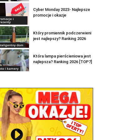
Cyber Monday 2023- Najlepsze
promocje i okazje
romocje i
rezenty
Który promiennik podczerwieni
jest najlepszy? Ranking 2026
nteligentny dom
Która lampa pierścieniowa jest
najlepsza? Ranking 2026 [TOP7]
oto i kamery