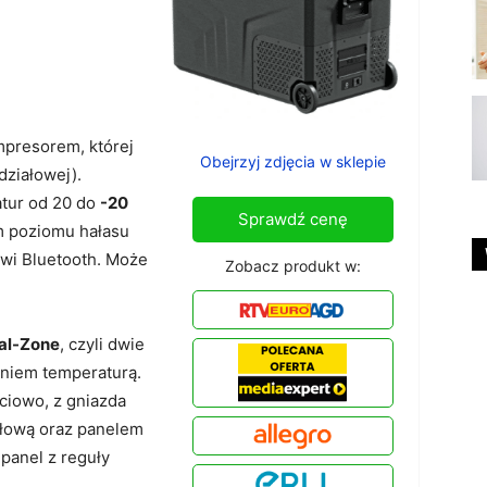
presorem, której
Obejrzyj zdjęcia w sklepie
działowej).
atur od 20 do
-20
Sprawdź cenę
m poziomu hałasu
owi Bluetooth. Może
Zobacz produkt w:
al-Zone
, czyli dwie
niem temperaturą.
ciowo, z gniazda
ułową oraz panelem
 panel z reguły