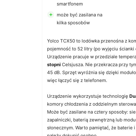
smartfonem
+
może być zasilana na
kilka sposobów
Yolco TCX50 to lodówka przenośna z kom
pojemność to 52 litry (po wyjęciu ścianki 
Urządzenie pracuje w przedziale temper
stopni
Celsjusza. Nie przekracza przy ty
45 dB. Sprzęt wyróżnia się dzięki moduł
więc łączyć się z telefonem.
Urządzenie wykorzystuje technologię
Du
komory chłodzenia z oddzielnym sterowa
Może być zasilane na cztery sposoby: sie
zapalniczki, baterią zewnętrzną lub mod
słonecznym. Warto pamiętać, że baterie i
należy dokupić osobno.