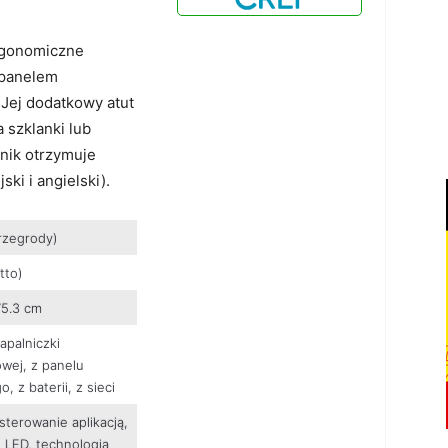
rgonomiczne
 panelem
 Jej dodatkowy atut
 szklanki lub
nik otrzymuje
ki i angielski).
rzegrody)
tto)
75.3 cm
apalniczki
ej, z panelu
, z baterii, z sieci
sterowanie aplikacją,
 LED, technologia