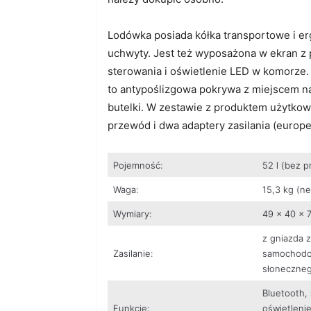
Lodówka posiada kółka transportowe i e
uchwyty. Jest też wyposażona w ekran z
sterowania i oświetlenie LED w komorze.
to antypoślizgowa pokrywa z miejscem na
butelki. W zestawie z produktem użytkow
przewód i dwa adaptery zasilania (europejs
Pojemność:
52 l (bez p
Waga:
15,3 kg (ne
Wymiary:
49 x 40 x 
z gniazda z
Zasilanie:
samochodow
słonecznego
Bluetooth, 
Funkcje:
oświetlenie