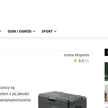
DOM I OGRÓD
SPORT
ocena eksperta
9.5
/10
zyscy są
leni z jej jakości
ania/wykończenia