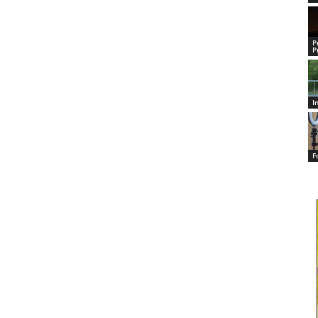
P
P
I
F