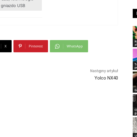
 gniazdo USB
K
a
X
Pinterest
WhatsApp
T
p
Następny artykuł
Yolco NX40
G
C
g
U